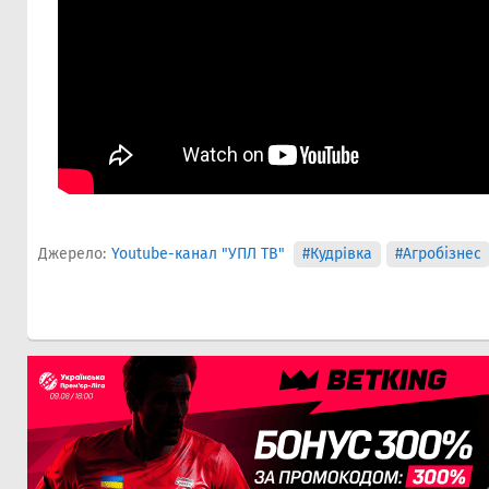
Джерело:
Youtube-канал "УПЛ ТВ"
#Кудрiвка
#Агробізнес