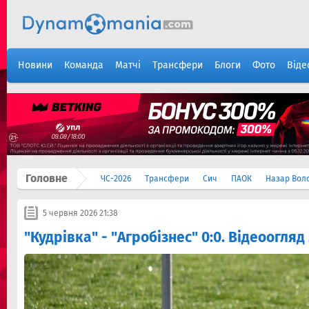
Новини
Команда
Матчі
Трансфери
Блоги
Фото
Віде
Головне
ЧС-2026
Трансфери
Сич
ПАОК
Назар Вол
5 червня 2026 21:38
"Кудрівка" - "Агробізнес" 0:0. Відеоогляд