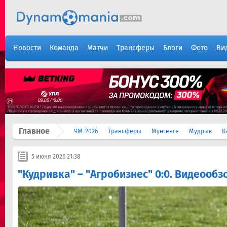
Новости
Команда
Матчи
Трансферы
Блоги
Фото
Ви
Главное
ЧМ-2026
Трансферы
Мунгенге
Мудрык
К
5 июня 2026 21:38
"Кудривка" – "Агробизнес" 0:0. Видеообз