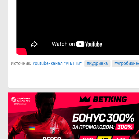
Источник:
Youtube-канал "УПЛ ТВ"
#Кудривка
#Агробизне