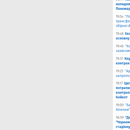
нападни
Пономар
19:54
"Л
трансфе
збірної А
19:48
Ек
основну
19:40
"К
захисник
19:31
Клу
контрак
19:25
"А
запропо
19:17
Циг
потрапи
контрол
бойкот
19:09
"Б
Хілялем
18:59
"Д
"Чорном
стадіону