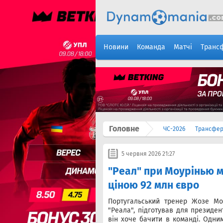
Новини
Команда
Матчі
Транс
Головне
ЧС-2026
Трансфе
5 червня 2026 21:27
"Реал" при Моурінью м
ціною 92 млн євро
Португальський тренер Жозе Мо
"Реала", підготував для президен
він хоче бачити в команді. Одни