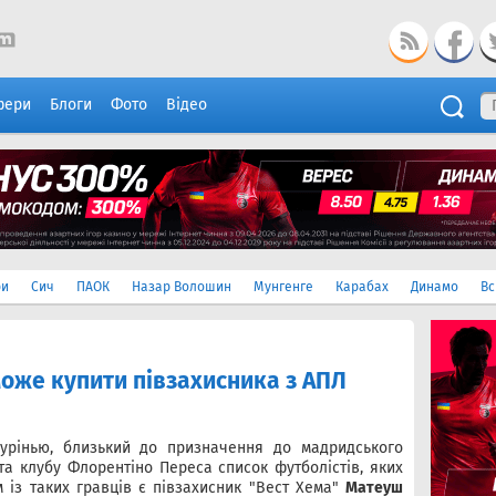
фери
Блоги
Фото
Відео
ри
Сич
ПАОК
Назар Волошин
Мунгенге
Карабах
Динамо
Вс
оже купити півзахисника з АПЛ
урінью, близький до призначення до мадридського
та клубу Флорентіно Переса список футболістів, яких
м із таких гравців є півзахисник "Вест Хема"
Матеуш