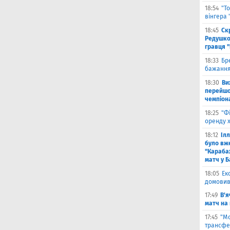
18:54
"Т
вінгера
18:45
Ск
Редушко
гравця 
18:33
Бр
бажання
18:30
Ви
перейшов
чемпіона
18:25
"Ф
оренду 
18:12
Іл
було вж
"Караба
матч у Б
18:05
Ек
домовив
17:49
В'я
матч на
17:45
"М
трансфе