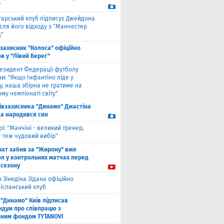
"
тарський клуб підписує Джейдона
сля його відходу з "Манчестер
"
взахисник "Колоса" офіційно
в у "Лівий Берег"
езидент Федерації футболу
и: "Якщо Інфантіно піде у
у, наша збірна не гратиме на
му чемпіонаті світу"
півзахисника "Динамо" Джастіна
а народився син
рі: "Манчіні - великий тренер,
- теж чудовий вибір"
нат забив за "Жирону" вже
ол у контрольних матчах перед
 сезону
 Зінедіна Зідана офіційно
 іспанський клуб
"Динамо" Київ підписав
дум про співпрацю з
йним фондом TYTANOVI