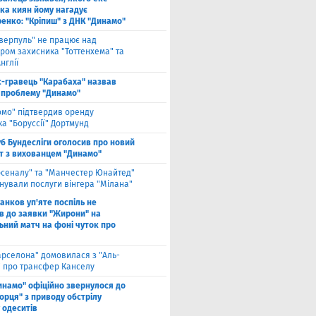
ка киян йому нагадує
енко: "Кріпиш" з ДНК "Динамо"
іверпуль" не працює над
ром захисника "Тоттенхема" та
нглії
с-гравець "Карабаха" назвав
 проблему "Динамо"
омо" підтвердив оренду
а "Боруссії" Дортмунд
б Бундесліги оголосив про новий
т з вихованцем "Динамо"
рсеналу" та "Манчестер Юнайтед"
нували послуги вінгера "Мілана"
анков уп'яте поспіль не
в до заявки "Жирони" на
ьний матч на фоні чуток про
арселона" домовилася з "Аль-
" про трансфер Канселу
инамо" офіційно звернулося до
орця" з приводу обстрілу
 одеситів