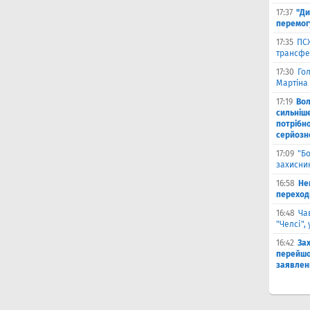
17:37
"Ди
перемог
17:35
ПСЖ
трансфе
17:30
Го
Мартіна 
17:19
Во
сильніш
потрібно
серйозн
17:09
"Б
захисник
16:58
He
переходи
16:48
Ча
"Челсі",
16:42
За
перейшо
заявлен