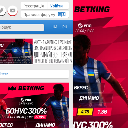
Реєстрація
Увійти
Правила форуму
UA
RU
і теги