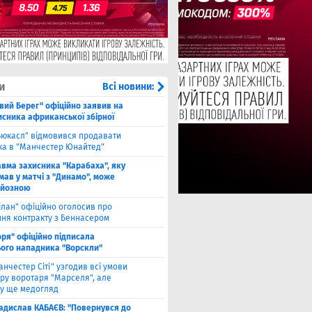
и
Всі новини:
івий Берег" офіційно заявив на
исника африканської збірної
ьюкасл" відмовився продавати
ка в "Манчестер Юнайтед"
авма захисника "Карабаха", яку
мав у матчі з "Динамо", може
рйозною
ілан" офіційно оголосив про
ння контракту з Беннасером
оря" офіційно підписала
ого нападника "Ворскли"
анчестер Сіті" узгодив всі умови
ру воротаря "Марселя", але
у ще медогляд
адислав КАБАЄВ: "Повернувся до