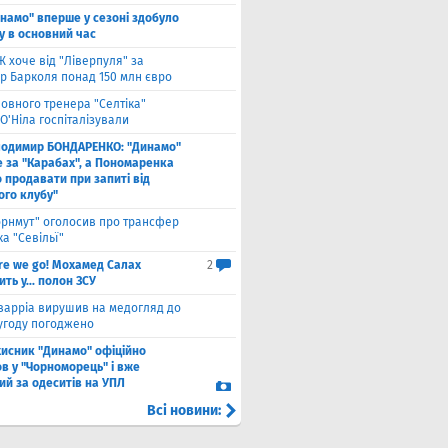
намо" вперше у сезоні здобуло
у в основний час
 хоче від "Ліверпуля" за
р Барколя понад 150 млн євро
ловного тренера "Селтіка"
О'Ніла госпіталізували
лодимир БОНДАРЕНКО: "Динамо"
е за "Карабах", а Пономаренка
 продавати при запиті від
ого клубу"
орнмут" оголосив про трансфер
а "Севільї"
re we go! Мохамед Салах
2
ть у... полон ЗСУ
варріа вирушив на медогляд до
 угоду погоджено
хисник "Динамо" офіційно
в у "Чорноморець" і вже
ий за одеситів на УПЛ
Всі новини: