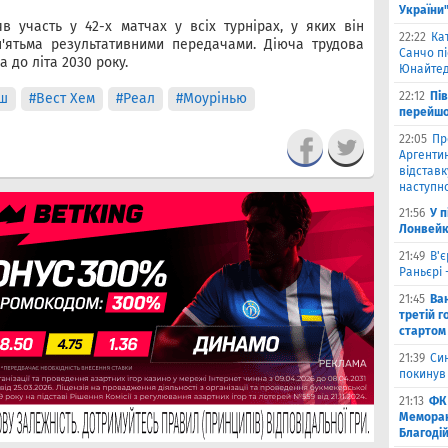
України
 участь у 42-х матчах у всіх турнірах, у яких він
22:22
Ка
п'ятьма результативними передачами. Діюча трудова
Санчо пі
 до літа 2030 року.
Юнайтед
22:12
Пі
ш
#Вест Хем
#Реал
#Моурінью
перейшо
22:05
Пр
Аргентин
відставк
наступно
21:56
У 
Лонвейк
21:49
В'є
Раньєрі 
21:45
Ва
третій г
стартом
21:39
Син
покинув
21:13
ФК 
Меморан
Благоді