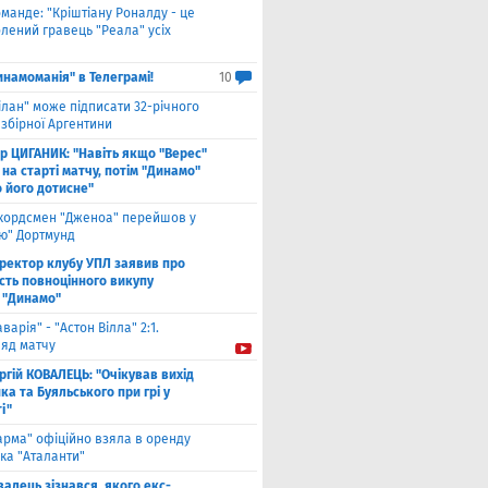
оманде: "Кріштіану Роналду - це
лений гравець "Реала" усіх
инамоманія" в Телеграмі!
10
ілан" може підписати 32-річного
збірної Аргентини
ор ЦИГАНИК: "Навіть якщо "Верес"
 на старті матчу, потім "Динамо"
о його дотисне"
кордсмен "Дженоа" перейшов у
ію" Дортмунд
ректор клубу УПЛ заявив про
сть повноцінного викупу
 "Динамо"
аварія" - "Астон Вілла" 2:1.
ляд матчу
ргій КОВАЛЕЦЬ: "Очікував вихід
а та Буяльського при грі у
і"
арма" офіційно взяла в оренду
ка "Аталанти"
валець зізнався, якого екс-