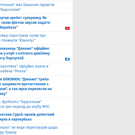
оттенхем" має бажання підписти
 "Барселони"
рутив хребет супернику. Як
 своїм фінтом змусив падати
"Карабаха"
емер спростував чутки про
 покинути "Ювентус"
хованець "Динамо" офіційно
 у клуб з елітного дивізіону
ту Португалії
іорентина" офіційно взяла в
хавбека "Реала"
ля БЛИЗНЮК: "Динамо" треба
е закривати протистояння з
хом", а так муки перенесли на
аку"
с-футболіст "Барселони"
ся про перехід до клубу МЛС
чеслав Суркіс провів дебютний
 нуль в єврокубках
онако" не веде переговорів щодо
ру Лукаку