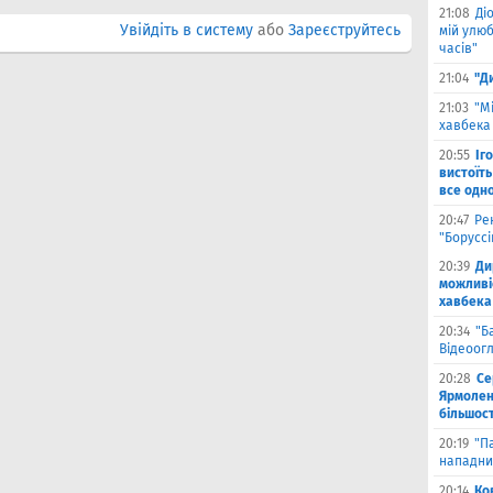
21:08
Ді
Увійдіть в систему
або
Зареєструйтесь
мій улюб
часів"
21:04
"Д
21:03
"М
хавбека 
20:55
Іг
вистоїть
все одн
20:47
Ре
"Борусс
20:39
Ди
можливі
хавбека
20:34
"Б
Відеоог
20:28
Се
Ярмоленк
більшост
20:19
"П
нападни
20:14
Ко