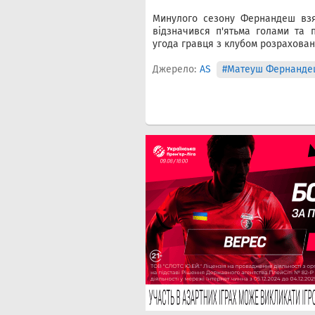
Минулого сезону Фернандеш взяв
відзначився п'ятьма голами та 
угода гравця з клубом розрахована
Джерело:
AS
#Матеуш Фернанде