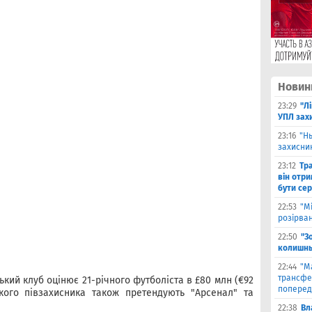
Новин
23:29
"Л
УПЛ зах
23:16
"Н
захисни
23:12
Тр
він отри
бути се
22:53
"М
розірва
22:50
"З
колишнь
22:44
"М
трансфе
кий клуб оцінює 21-річного футболіста в £80 млн (€92
поперед
кого півзахисника також претендують "Арсенал" та
22:38
Вл