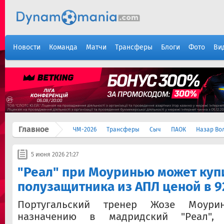
Новости
Команда
Матчи
Трансферы
Блоги
Фото
Ви
Главное
ЧМ-2026
Трансферы
Сыч
ПАОК
Назар Во
5 июня 2026 21:27
"Реал" при Моуринью может куп
полузащитника из АПЛ ценой в 9
Португальский тренер Жозе Моури
назначению в мадридский "Реал",