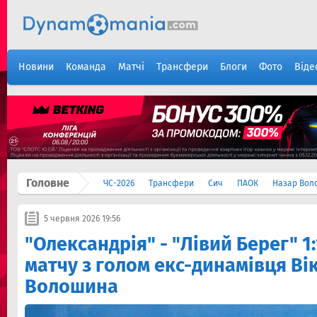
Новини
Команда
Матчі
Трансфери
Блоги
Фото
Віде
Головне
ЧС-2026
Трансфери
Сич
ПАОК
Назар Вол
5 червня 2026 19:56
"Олександрія" - "Лівий Берег" 1:
матчу з голом екс-динамівця Ві
Волошина