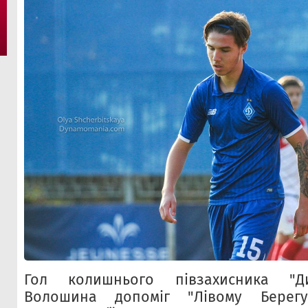
Гол колишнього півзахисника "Ди
Волошина допоміг "Лівому Берег