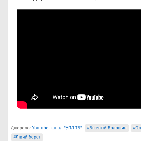
Джерело:
Youtube-канал "УПЛ ТВ"
#Вікентій Волошин
#Ол
#Лівий берег