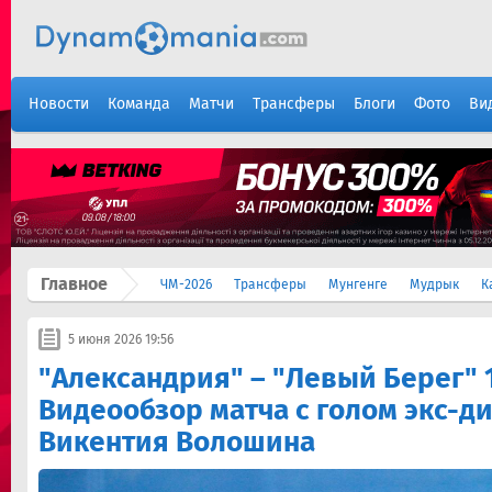
Новости
Команда
Матчи
Трансферы
Блоги
Фото
Ви
Главное
ЧМ-2026
Трансферы
Мунгенге
Мудрык
К
5 июня 2026 19:56
"Александрия" – "Левый Берег" 1
Видеообзор матча с голом экс-д
Викентия Волошина