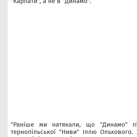
"Карпати", а не в "Динамо".
"Раніше ми натякали, що "Динамо" пі
тернопільської "Ниви" Іллю Ольхового. 