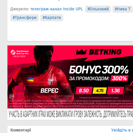
Джерело:
телеграм-канал Inside UPL
#Ольховий
#Нива Т
#Трансфери
#Карпати
Коментарі
Увійдіть в