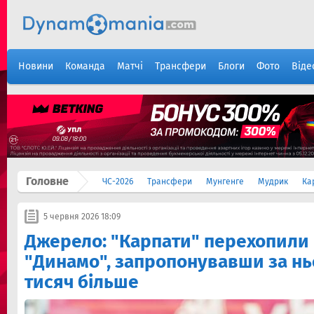
Новини
Команда
Матчі
Трансфери
Блоги
Фото
Віде
Головне
ЧС-2026
Трансфери
Мунгенге
Мудрик
Ка
5 червня 2026 18:09
Джерело: "Карпати" перехопили 
"Динамо", запропонувавши за нь
тисяч більше