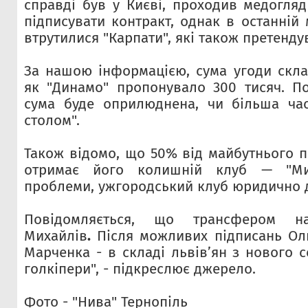
справді був у Києві, проходив медогляд
підписувати контракт, однак в останній
втрутилися "Карпати", які також претенду
За нашою інформацією, сума угоди склад
як "Динамо" пропонувало 300 тисяч. П
сума буде оприлюднена, чи більша час
столом".
Також відомо, що 50% від майбутнього 
отримає його колишній клуб — "Ми
проблеми, ужгородський клуб юридично до
Повідомляється, що трансфером н
Михайлів
.
Після можливих підписань Оль
Марченка - в складі львівʼян з нового 
голкіпери", - підкреслює джерело.
Фото - "Нива" Тернопіль