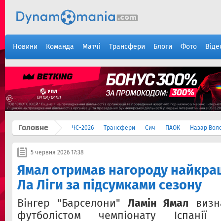
Новини
Команда
Матчі
Трансфери
Блоги
Фото
Віде
Головне
ЧС-2026
Трансфери
Сич
ПАОК
Назар Вол
5 червня 2026 17:38
Ямал отримав нагороду найкр
Ла Ліги за підсумками сезону
Вінгер "Барселони"
Ламін Ямал
визн
футболістом чемпіонату Іспанії