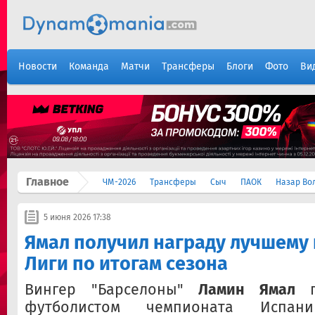
Новости
Команда
Матчи
Трансферы
Блоги
Фото
Ви
Главное
ЧМ-2026
Трансферы
Сыч
ПАОК
Назар Во
5 июня 2026 17:38
Ямал получил награду лучшему 
Лиги по итогам сезона
Вингер "Барселоны"
Ламин Ямал
п
футболистом чемпионата Испа