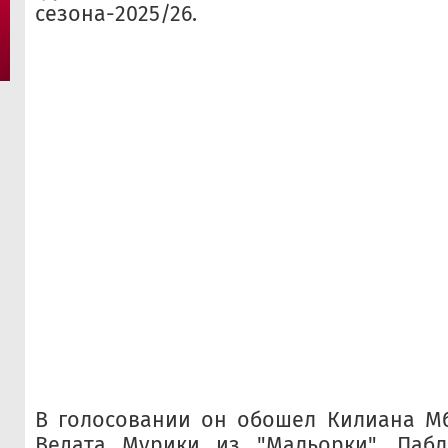
сезона-2025/26.
В голосовании он обошел Килиана Мб
Ведата Мурики из "Мальорки", Паб