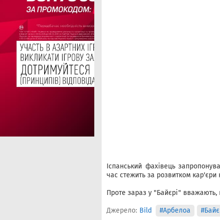
Іспанський фахівець запропонува
час стежить за розвитком кар'єри 
Проте зараз у "Байєрі" вважають,
Джерело:
Bild
#Арбелоа
#Байє