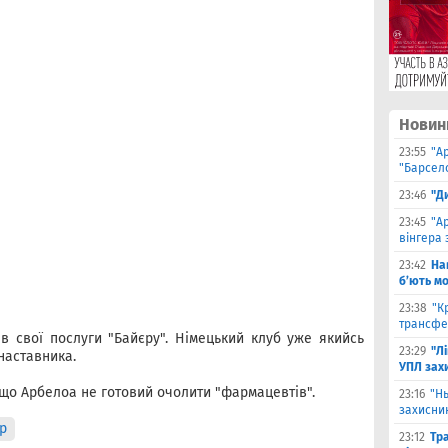
Новин
23:55
"А
"Барсело
23:46
"Д
23:45
"А
вінгера 
23:42
На
б’ють м
23:38
"К
трансфе
в свої послуги "Байєру". Німецький клуб уже якийсь
23:29
"Л
наставника.
УПЛ зах
 що Арбелоа не готовий очолити "фармацевтів".
23:16
"Н
захисни
р
23:12
Тр