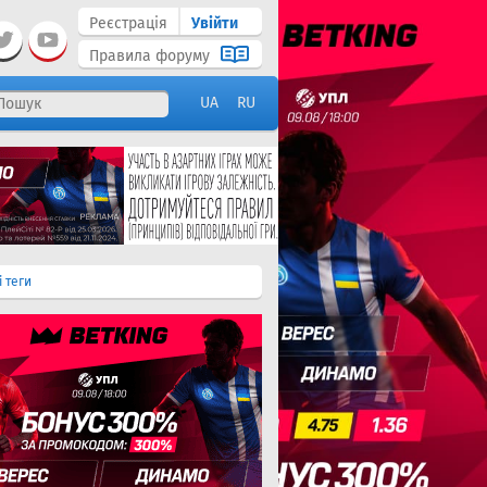
Реєстрація
Увійти
Правила форуму
UA
RU
і теги