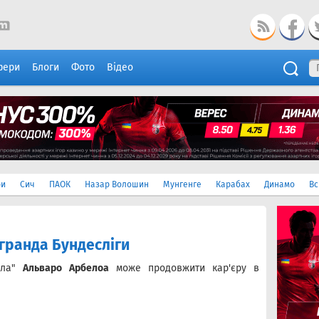
фери
Блоги
Фото
Відео
ри
Сич
ПАОК
Назар Волошин
Мунгенге
Карабах
Динамо
Вс
гранда Бундесліги
ала"
Альваро Арбелоа
може продовжити кар'єру в