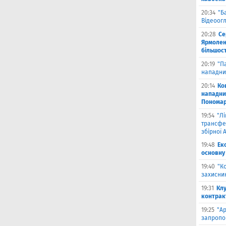
20:34
"Б
Відеоог
20:28
Се
Ярмоленк
більшост
20:19
"П
нападни
20:14
Ко
нападни
Пономар
19:54
"Л
трансфе
збірної А
19:48
Ек
основну
19:40
"К
захисник
19:31
Клу
контрак
19:25
"А
запропо