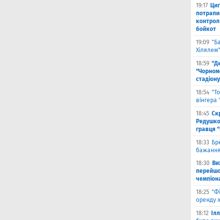
19:17
Циг
потрапи
контрол
бойкот
19:09
"Б
Хілялем
18:59
"Д
"Чорном
стадіону
18:54
"Т
вінгера
18:45
Ск
Редушко
гравця 
18:33
Бр
бажання
18:30
Ви
перейшов
чемпіона
18:25
"Ф
оренду 
18:12
Іл