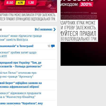
и
Всі новини:
рсенал" може підписати гравця
ни" замість Вінісіуса
инамоманія" в Телеграмі!
10
рсенал" зробив запит щодо
з АПЛ
вроцький про Україну: "Там, де
осковитів – Польща допомагає"
рістал Пелас" оголосив про
р екс-гравця "Арсеналу"
івий Берег" офіційно заявив на
исника африканської збірної
ьюкасл" відмовився продавати
ка в "Манчестер Юнайтед"
авма захисника "Карабаха", яку