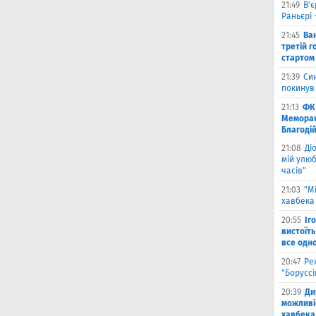
21:49
В'є
Раньєрі 
21:45
Ва
третій г
стартом
21:39
Син
покинув
21:13
ФК 
Меморан
Благоді
21:08
Ді
мій улюб
часів"
21:03
"М
хавбека 
20:55
Іг
вистоїть
все одн
20:47
Ре
"Борусс
20:39
Ди
можливі
хавбека