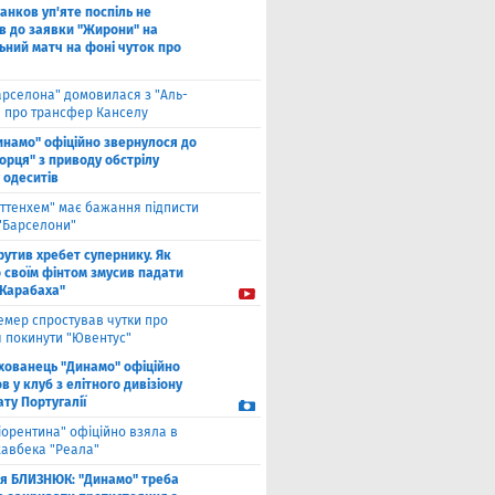
анков уп'яте поспіль не
в до заявки "Жирони" на
ьний матч на фоні чуток про
арселона" домовилася з "Аль-
" про трансфер Канселу
инамо" офіційно звернулося до
орця" з приводу обстрілу
 одеситів
оттенхем" має бажання підписти
 "Барселони"
рутив хребет супернику. Як
 своїм фінтом змусив падати
"Карабаха"
емер спростував чутки про
 покинути "Ювентус"
хованець "Динамо" офіційно
 у клуб з елітного дивізіону
ту Португалії
іорентина" офіційно взяла в
хавбека "Реала"
ля БЛИЗНЮК: "Динамо" треба