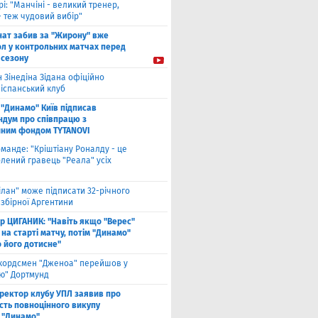
рі: "Манчіні - великий тренер,
- теж чудовий вибір"
нат забив за "Жирону" вже
ол у контрольних матчах перед
 сезону
 Зінедіна Зідана офіційно
 іспанський клуб
"Динамо" Київ підписав
дум про співпрацю з
йним фондом TYTANOVI
оманде: "Кріштіану Роналду - це
лений гравець "Реала" усіх
ілан" може підписати 32-річного
збірної Аргентини
ор ЦИГАНИК: "Навіть якщо "Верес"
 на старті матчу, потім "Динамо"
о його дотисне"
кордсмен "Дженоа" перейшов у
ію" Дортмунд
ректор клубу УПЛ заявив про
сть повноцінного викупу
 "Динамо"