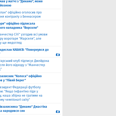
мав у матчі з "Динамо", може
рйозною
ілан" офіційно оголосив про
ння контракту з Беннасером
оря" офіційно підписала
ого нападника "Ворскли"
анчестер Сіті" узгодив всі умови
ру воротаря "Марселя", але
у ще медогляд
адислав КАБАЄВ: "Повернувся до
"
тарський клуб підписує Джейдона
сля його відходу з "Манчестер
"
взахисник "Колоса" офіційно
в у "Лівий Берег"
езидент Федерації футболу
и: "Якщо Інфантіно піде у
у, наша збірна не гратиме на
му чемпіонаті світу"
півзахисника "Динамо" Джастіна
а народився син