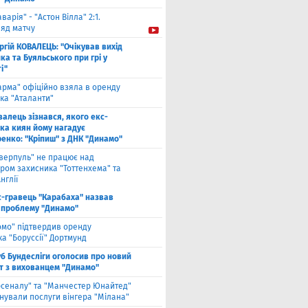
аварія" - "Астон Вілла" 2:1.
ляд матчу
ргій КОВАЛЕЦЬ: "Очікував вихід
а та Буяльського при грі у
і"
арма" офіційно взяла в оренду
ка "Аталанти"
валець зізнався, якого екс-
ка киян йому нагадує
енко: "Кріпиш" з ДНК "Динамо"
іверпуль" не працює над
ром захисника "Тоттенхема" та
нглії
с-гравець "Карабаха" назвав
 проблему "Динамо"
омо" підтвердив оренду
а "Боруссії" Дортмунд
б Бундесліги оголосив про новий
т з вихованцем "Динамо"
рсеналу" та "Манчестер Юнайтед"
нували послуги вінгера "Мілана"