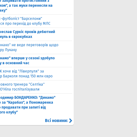
е закривати протистояння з
хом", а так муки перенесли на
аку"
с-футболіст "Барселони"
ся про перехід до клубу МЛС
чеслав Суркіс провів дебютний
 нуль в єврокубках
онако" не веде переговорів щодо
ру Лукаку
намо" вперше у сезоні здобуло
у в основний час
 хоче від "Ліверпуля" за
р Барколя понад 150 млн євро
ловного тренера "Селтіка"
О'Ніла госпіталізували
лодимир БОНДАРЕНКО: "Динамо"
е за "Карабах", а Пономаренка
 продавати при запиті від
ого клубу"
Всі новини: