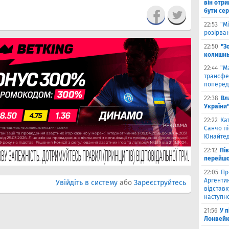
він отри
бути се
22:53
"М
розірва
22:50
"З
колишнь
22:44
"М
трансфе
поперед
22:38
Вл
України
22:22
Ка
Санчо пі
Юнайтед
22:12
Пі
перейшо
22:05
Пр
Аргентин
Увійдіть в систему
або
Зареєструйтесь
відставк
наступно
21:56
У 
Лонвейк