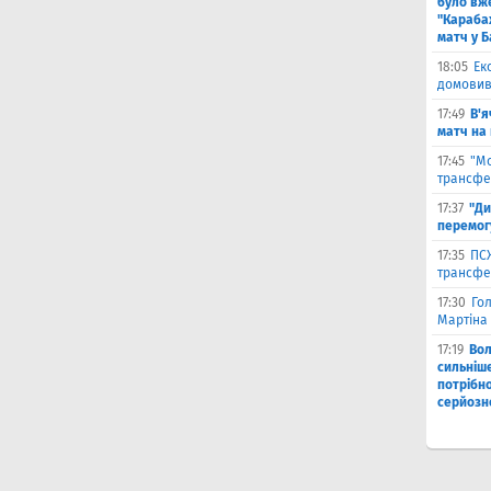
було вж
"Караба
матч у Б
18:05
Ек
домовив
17:49
В'я
матч на
17:45
"М
трансфе
17:37
"Ди
перемог
17:35
ПСЖ
трансфе
17:30
Го
Мартіна 
17:19
Во
сильніш
потрібно
серйозн