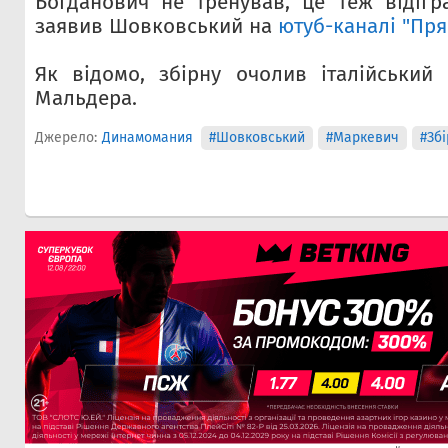
Богданович не тренував, це теж відігр
заявив Шовковський на
ютуб-каналі "Пр
Як відомо, збірну очолив італійський 
Мальдера.
Джерело:
Динамомания
#Шовковський
#Маркевич
#Збі