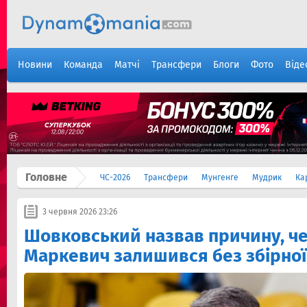
Новини
Команда
Матчі
Трансфери
Блоги
Фото
Віде
Головне
ЧС-2026
Трансфери
Мунгенге
Мудрик
Ка
3 червня 2026 23:26
Шовковський назвав причину, че
Маркевич залишився без збірної