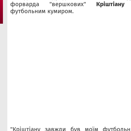
форварда "вершкових"
Кріштіану
футбольним кумиром.
"Кріштіану завжди був моїм футболь