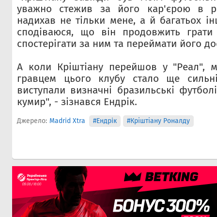
уважно стежив за його кар'єрою в рі
надихав не тільки мене, а й багатьох і
сподіваюся, що він продовжить грати
спостерігати за ним та переймати його до
А коли Кріштіану перейшов у "Реал", 
гравцем цього клубу стало ще сильн
виступали визначні бразильські футболі
кумир", - зізнався Ендрік.
Джерело:
Madrid Xtra
#Ендрiк
#Кріштіану Роналду