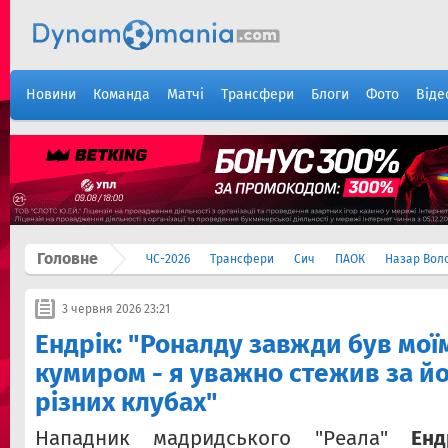
Новини
Команда
Матчі
Трансфери
Блоги
Фото
Віде
Головне
ЧС-2026
Трансфери
Сич
ПАОК
Назар Вол
3 червня 2026 23:21
Ендрік: "Роналду завжди був мо
кумиром - я уважно стежив за йо
різних клубах"
Нападник мадридського "Реала"
Енд