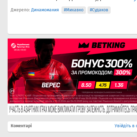
Джерело:
Динамомания
#Михавко
#Судаков
Коментарі
Увійдіть в