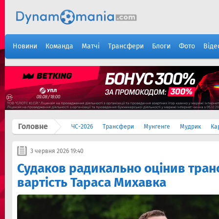
Новини
Команда
Матчі
Трансфери
Блоги
Фото
Віде
Головне
ЧС-2026
Трансфери
Мунгенге
Мудрик
Ка
3 червня 2026 19:40
Судаков радикально оцінив тра
вартість Тараса Михавка