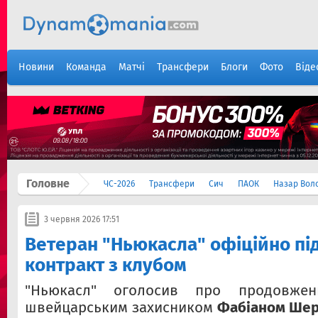
Новини
Команда
Матчі
Трансфери
Блоги
Фото
Віде
Головне
ЧС-2026
Трансфери
Сич
ПАОК
Назар Вол
3 червня 2026 17:51
Ветеран "Ньюкасла" офіційно пі
контракт з клубом
"Ньюкасл" оголосив про продовжен
швейцарським захисником
Фабіаном Ше