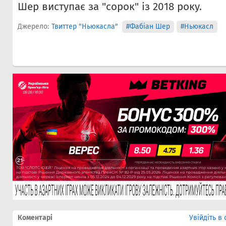
Шер виступає за "сорок" із 2018 року.
Джерело:
Твиттер "Ньюкасла"
#Фабіан Шер
#Ньюкасл
Коментарі
Увійдіть в