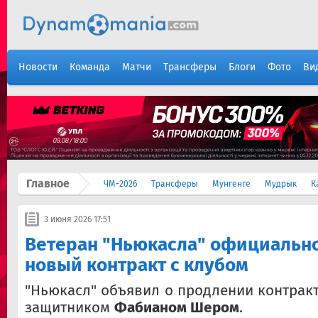
Новости
Команда
Матчи
Трансферы
Блоги
Фото
Ви
Главное
ЧМ-2026
Трансферы
Мунгенге
Мудрык
К
3 июня 2026 17:51
Ветеран "Ньюкасла" официальн
новый контракт с клубом
"Ньюкасл" объявил о продлении контрак
защитником
Фабианом Шером
.