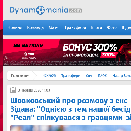
Новини
Команда
Матчі
Трансфери
Блоги
Фото
Віде
Головне
ЧС-2026
Трансфери
Сич
ПАОК
Назар Вол
3 червня 2026 14:03
Шовковський про розмову з екс
Зідана: "Однією з тем нашої бесiд
"Реал" спілкувався з гравцями-з