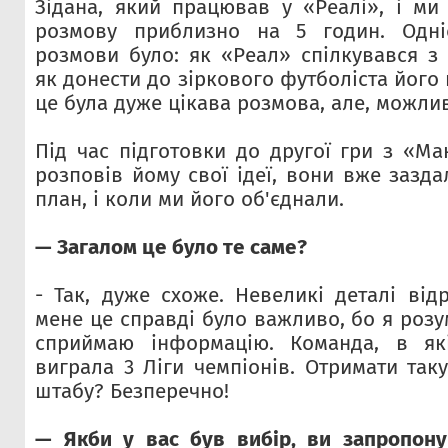
Зідана, який працював у «Реалі», і ми
розмову приблизно на 5 годин. Одні
розмови було: як «Реал» спілкувався з 
як донести до зіркового футболіста його 
це була дуже цікава розмова, але, можлив
Під час підготовки до другої гри з «Ма
розповів йому свої ідеї, вони вже зазда
план, і коли ми його об'єднали.
— Загалом це було те саме?
- Так, дуже схоже. Невеликі деталі від
мене це справді було важливо, бо я роз
сприймаю інформацію. Команда, в як
виграла 3 Ліги чемпіонів. Отримати так
штабу? Безперечно!
— Якби у вас був вибір, ви запропону