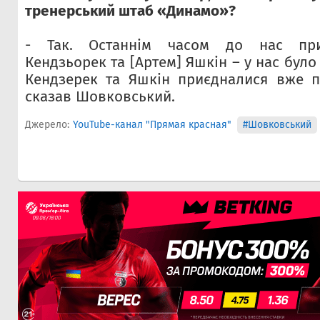
тренерський штаб «Динамо»?
- Так. Останнім часом до нас пр
Кендзьорек та [Артем] Яшкін – у нас було 
Кендзерек та Яшкін приєдналися вже п
сказав Шовковський.
Джерело:
YouTube-канал "Прямая красная"
#Шовковський