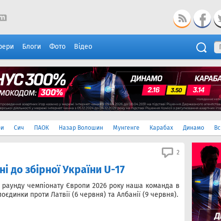
фери
Блоги
Фото
Відео
ри
Сич
ПАОК
Назар Волошин
Мунгенге
Карабах
Динамо
Вс
2
і до збірної України U-17
о раунду чемпіонату Європи 2026 року наша команда в
оєдинки проти Латвії (6 червня) та Албанії (9 червня).