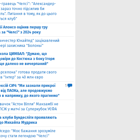
-гравець "Челсі": "Александер-
 зараз точно підсилив би
ль". Питання в тому, як до цього
ься клуб"
бі Алонсо оцінив першу гру
за "Челсі" з 2024 року
анчестер Юнайтед" зацікавлений
ері захисника "Болоньї"
кола ЦИМБАЛ: "Думаю, що
овіри до Костюка з боку Ігоря
 ще далеко не вичерпаний"
арселона" готова продати свого
в "Інтер" за 40 млн євро
ксій СИЧ: "Ми зазнали прикрої
1
 від ПАОКа, але продовжуємо
я в напрямку, до якого прагнемо"
вачок "Астон Вілли" Манзамбі не
 ПСЖ у матчі за Суперкубок УЄФА
а клуби Бундесліги проявляють
 до Михайла Мудрика
йседо: "Моє бажання зрозуміле
 хочу стати легендою "Челсі"