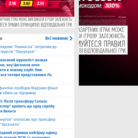
и
Всі новини:
падник "Ньюкасла" потрапив до
тересів "Ліверпуля"
панський журналіст назвав
ню, яку Циганков хоче
ати в новому клубі. Ним
ться чотири представники Ла
фантіно пообіцяв Марокко фінал
в обмін на підтримку
І: Після трансферу Салаха
нспор" зробить ще одну спробу
ти Ваната
вертон" оголосив про трансфер
 "Арсенала"
барний отримав найгіршу оцінку
іх гравців ПСЖ за розгромну