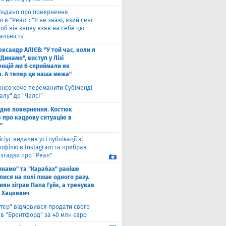
льдано про повернення
 в "Реал": "Я не знаю, який сенс
щоб він знову взяв на себе цю
альність"
ксандр АЛІЄВ: "У той час, коли я
"Динамо", виступ у Лізі
нцій ми б сприймали як
ю. А тепер це наша межа"
онсо хоче переманити Субіменді
алу" до "Челсі"
одне повернення. Костюк
в про кадрову ситуацію в
"
ісіус видалив усі публікації зі
рофілю в Instagram та прибрав
 згадки про "Реал"
инамо" та "Карабах" раніше
лися на полі лише одного разу.
киян зіграв Папа Гуйє, а тренував
 Хацкевич
нтер" відмовився продати свого
 в "Брентфорд" за 40 млн євро