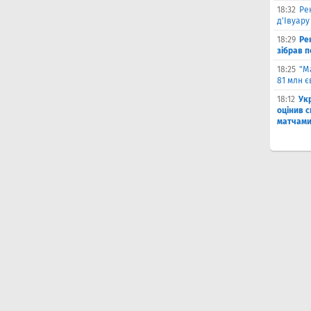
18:32
Ре
д'Івуару
18:29
Ре
зібрав п
18:25
"М
81 млн є
18:12
Ук
оцінив 
матчами