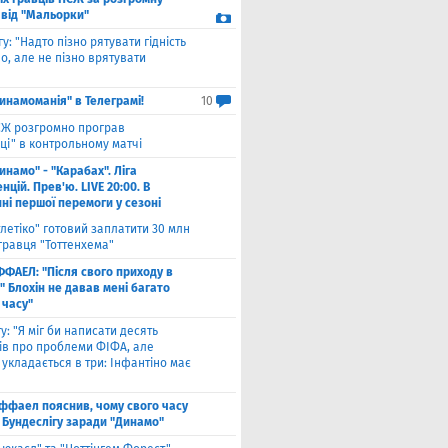
 від "Мальорки"
гу: "Надто пізно рятувати гідність
о, але не пізно врятувати
инамоманія" в Телеграмі!
10
Ж розгромно програв
ці" в контрольному матчі
инамо" - "Карабах". Ліга
цій. Прев'ю. LIVE 20:00. В
ні першої перемоги у сезоні
тлетіко" готовий заплатити 30 млн
гравця "Тоттенхема"
ФФАЕЛ: "Після свого приходу в
 Блохін не давав мені багато
 часу"
у: "Я міг би написати десять
лів про проблеми ФІФА, але
укладається в три: Інфантіно має
ффаел пояснив, чому свого часу
 Бундеслігу заради "Динамо"