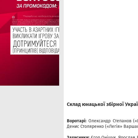
Склад юнацької збірної Украї
Воротарі:
Олександр Степанов
(«
Денис Столяренко («Легія» Варшав
Захисники:
Єгор Оніщук, Ярослав 