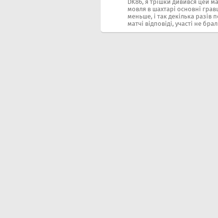
DK86, я трішки дивився цей ма
мовля в шахтарі основні грав
меньше, і так декілька разів 
матчі відповіді, участі не бра