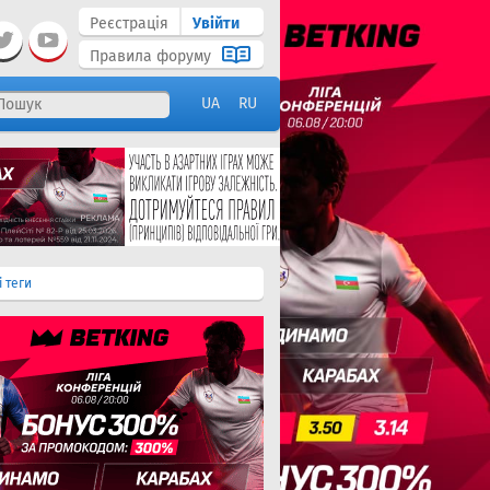
Реєстрація
Увійти
Правила форуму
UA
RU
і теги