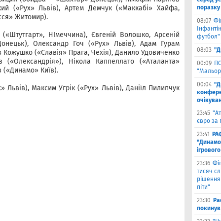
кий («Рух» Львів), Артем Демчук («Маккабі» Хайфа,
поразку
сся» Житомир).
08:07
Фі
Інфантін
(«Штутгарт», НІмеччина), Євгеній Волошко, Арсеній
футбол"
нецьк), Олександр Гоч («Рух» Львів), Адам Гурам
08:03
"Д
ав Кожушко («Славія» Прага, Чехія), Данило Удовиченко
в («Олександрія»), Нікола Каппеллато («Аталанта»
00:09
ПС
в («Динамо» Київ).
"Мальор
00:04
"Д
 Львів), Максим Угрік («Рух» Львів), Даніїл Пилипчук
конферен
очікуван
23:45
"А
євро за 
23:41
РА
"Динамо"
ігрового
23:36
Фіг
тисяч с
рішення 
піти"
23:30
Ра
покинув