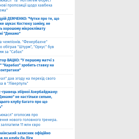
ьюкасл" та "Ноттінгем Форест"
нові пропозиції щодо хавбека
хема"
дрій ДЕМЧЕНКО: "Чутки про те, що
же шукає Костюку заміну, не
ь хорошому мікроклімату
ні "Динамо"
га чемпіонів. "Фенербахче"
 обіграв "Штурм", "Орхус" був
им за "Сабах"
ктор ВАЦКО: "У першому матчі з
" "Карабах" зробить ставку на
контратаки"
еал" дав згоду на перехід свого
а в "Ліверпуль"
с-гравець збірної Азербайджану:
Динамо" не настільки сильне,
 цього клубу багато про що
ь"
ьюкасл" оголосив про
ення нового головного тренера.
 заплатили 11 млн євро
раїнський захисник офіційно
в до клубу Ла Ліги