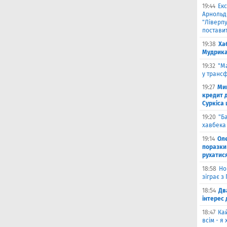
19:44
Екс
Арнольд
"Ліверпу
поставит
19:38
Ха
Мудрика 
19:32
"М
у трансф
19:27
Ми
кредит д
Суркіса
19:20
"Б
хавбека 
19:14
Оле
поразки
рухатис
18:58
Но
зіграє з
18:54
Дв
інтерес
18:47
Ка
всім - я