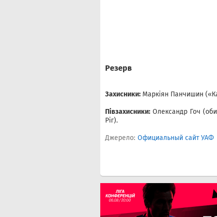
Резерв
Захисники:
Маркіян Панчишин («Кар
Півзахисники:
Олександр Гоч (оби
Ріг).
Джерело:
Официальный сайт УАФ