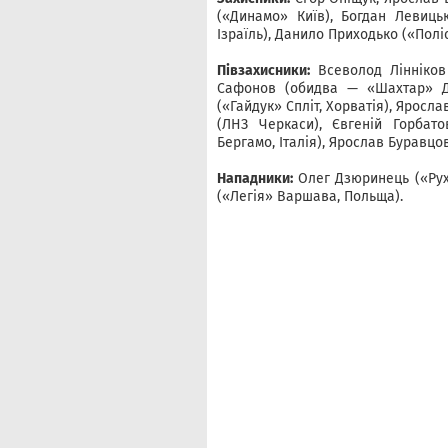
(«Динамо» Київ), Богдан Левиць
Ізраїль), Данило Приходько («Полі
Півзахисники:
Всеволод Лінніков 
Сафонов (обидва — «Шахтар» До
(«Гайдук» Спліт, Хорватія), Яросл
(ЛНЗ Черкаси), Євгеній Горбато
Бергамо, Італія), Ярослав Буравцо
Нападники:
Олег Дзюринець («Рух»
(«Легія» Варшава, Польща).