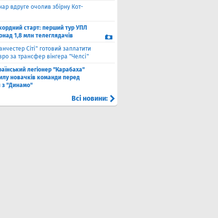
нар вдруге очолив збірну Кот-
кордний старт: перший тур УПЛ
онад 1,8 млн телеглядачів
анчестер Сіті" готовий заплатити
вро за трансфер вінгера "Челсі"
раїнський легіонер "Карабаха"
силу новачків команди перед
 з "Динамо"
Всі новини: