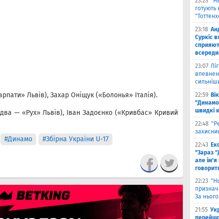
23:23
"Н
готують 
"Тоттен
23:18
Ан
Суркіс в
сприяют
всереди
23:07
Лі
впевнено
сильніш
пати» Львів), Захар Оніщук («Болонья» Італія).
22:59
Ві
"Динамо
швидкі 
два — «Рух» Львів), Іван Задоєнко («Кривбас» Кривий
22:48
"Р
захисник
#Динамо
#Збірна України U-17
22:43
Ек
"Зараз "
але ім'я
говорит
22:23
"Н
признач
За нього
21:55
Ук
перейшо