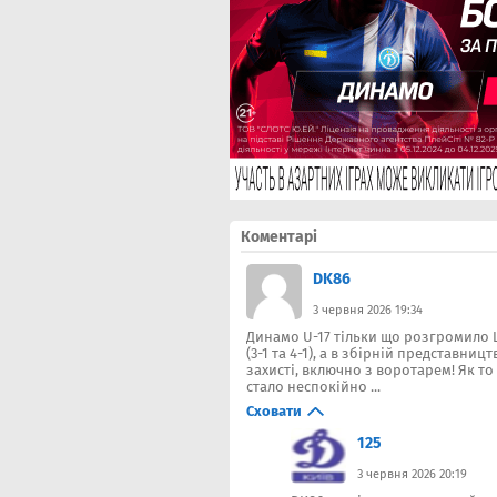
Коментарі
DK86
3 червня 2026 19:34
Динамо U-17 тільки що розгромило Ша
(3-1 та 4-1), а в збірній представницт
захисті, включно з воротарем! Як то к
стало неспокійно ...
Сховати
125
3 червня 2026 20:19