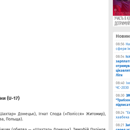
Новин
08:56
На
сфери ін
08:54
Іс
зарплат
отримув
цікавля
Ліги
08:40
Ін
ЧС-2030 
08:30
ЗМ
ни (
U
-17)
"Трабзо
підписа
08:24
"Е
Шахтар» Донецьк), Ігнат Спода («Полісся» Житомир),
хавбека
а, Польща).
08:21
За
Бицик (обидва — «Шахтар» Донецьк), Тимофій Парінов
серед ус