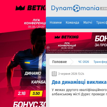
Новини
Команда
Матчі
Транс
Головне
ЧС-2026
Трансфе
3 червня 2026 13:24
Два динамівці викликан
У межах другого кваліфікаційног
албанському місті Дурес проведе п