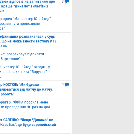
стюк відповів на запитання про
3
е краще "Динамо" вилетіти з
ків
падник "Манчестер Юнайтед"
 розглянути пропозицію
са"
ефанішина розплакалася у суді:
 що не може внести заставу у 13
вень
якс" розраховує підписати
 "Барселони"
анчестер Юнайтед" входить у
 за півзахисника "Боруссії"
д
ор КОСТЮК: "Ми будемо
1
алюватися від матчу до матчу.
 робота"
ррагер: "ФІФА просила мене
ати проведення ЧС раз на два
ег САЛЕНКО: "Якщо "Динамо" не
"Карабах", це буде європейський