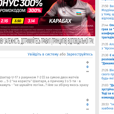
21:50
Ва
Моурінью
у тому, 
відповід
21:44
Оле
грав за 
конфере
трагеді
21:35
Ал
з "Арсен
Увійдіть в систему
або
Зареєструйтесь
21:30
Є 
розпові
"Динамо
0
21:26
Він
свого п
хтар U-17 з рахунком 7-2 (!) за сумою двох матчів
будь-які
во ... 5-2 "на користь" Шахтаря, а причому 3 з 5-ти - в
ажуть - "не шукайте логіки..."! Але за збірну якось зразу
21:03
"Д
зустріча
Тоді за 
команду
0
20:53
"І
хавбека