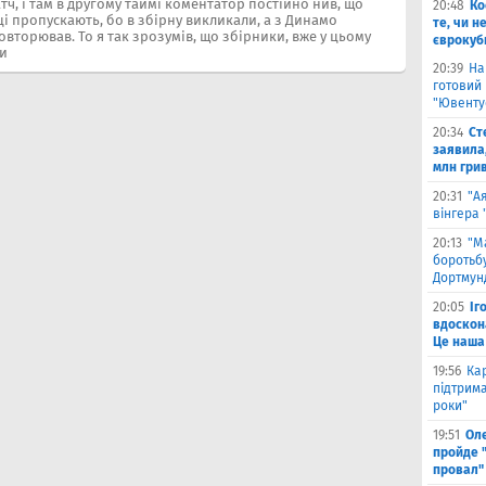
тч, і там в другому таймі коментатор постійно нив, що
20:48
Ко
ці пропускають, бо в збірну викликали, а з Динамо
те, чи н
повторював. То я так зрозумів, що збірники, вже у цьому
єврокуб
ли
20:39
На
готовий
"Ювенту
20:34
Ст
заявила,
млн гри
20:31
"А
вінгера
20:13
"М
боротьбу
Дортмун
20:05
Іг
вдоскон
Це наша
19:56
Ка
підтрим
роки"
19:51
Ол
пройде 
провал"