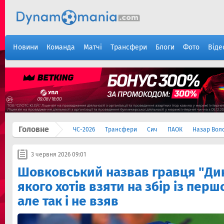
Новини
Команда
Матчі
Трансфери
Блоги
Фото
Віде
Головне
ЧС-2026
Трансфери
Сич
ПАОК
Назар Вол
3 червня 2026 09:01
Шовковський назвав гравця "Дин
якого хотів взяти на збір із пер
але так і не взяв