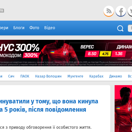
фери
Блоги
Фото
Відео
ри
Сич
ПАОК
Назар Волошин
Мунгенге
Карабах
Динамо
Вс
инуватили у тому, що вона кинула
 5 років, після повідомлення
ся з приводу обговорення її особистого життя.