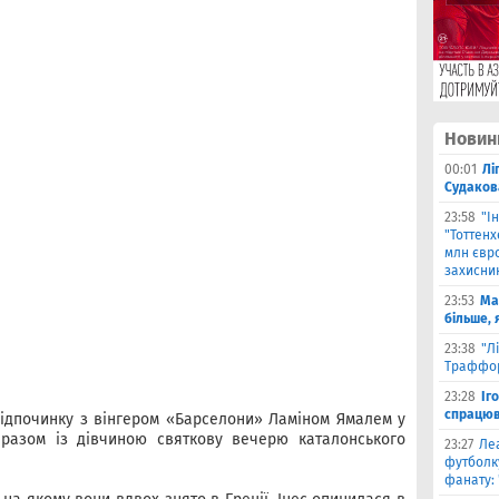
Новин
00:01
Лі
Судаков
23:58
"І
"Тоттен
млн євро
захисни
23:53
Ма
більше, 
23:38
"Л
Траффор
23:28
Іг
спрацюв
відпочинку з вінгером «Барселони» Ламіном Ямалем у
в разом із дівчиною святкову вечерю каталонського
23:27
Ле
футболку
фанату: 