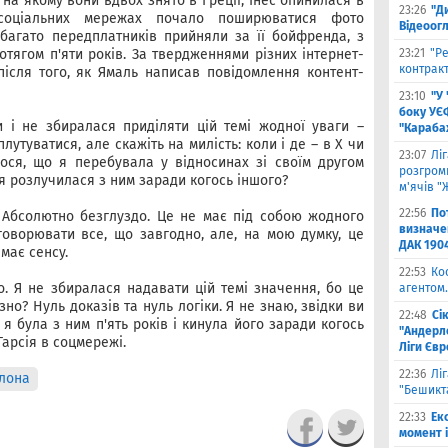
 на якому вони вдвох знято в Греції, Інес опинилася в
23:26
"Д
 соціальних мережах почало поширюватися фото
Відеоог
багато передплатників прийняли за її бойфренда, з
отягом п'яти років. За твердженнями різних інтернет-
23:21
"Ре
контракт
після того, як Ямаль написав повідомлення контент-
23:10
"У
боку УЄ
 і не збиралася приділяти цій темі жодної уваги –
"Карабах
плутуватися, але скажіть на милість: коли і де – в X чи
23:07
Лі
ося, що я перебувала у відносинах зі своїм другом
розгроми
 я розлучилася з ним заради когось іншого?
м'ячів "
22:56
По
 Абсолютно безглуздо. Це не має під собою жодного
визначен
оворювати все, що завгодно, але, на мою думку, це
ДАК 190
 має сенсу.
22:53
Ко
. Я не збиралася надавати цій темі значення, бо це
агентом.
но? Нуль доказів та нуль логіки. Я не знаю, звідки ви
22:48
Сі
 я була з ним п'ять років і кинула його заради когось
"Андерле
Гарсія в соцмережі.
Ліги Єв
22:36
Лі
лона
"Бешикт
22:33
Ек
момент 