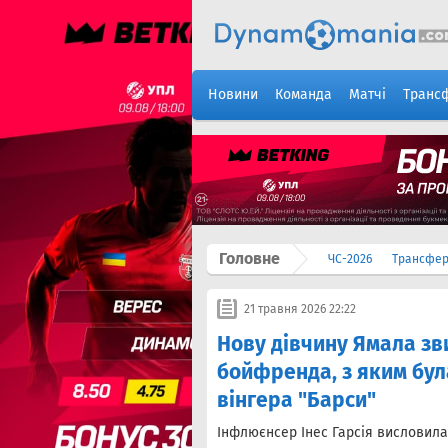
Новини
Команда
Матчі
Транс
Головне
ЧС-2026
Трансфе
21 травня 2026 22:22
Нову дівчину Ямала зв
бойфренда, з яким була
вінгера "Барси"
Інфлюєнсер Інес Гарсія висловила