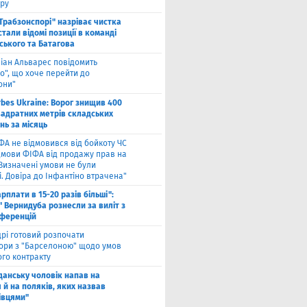
ру
"Трабзонспорі" назріває чистка
стали відомі позиції в команді
ського та Батагова
ліан Альварес повідомить
о", що хоче перейти до
они"
rbes Ukraine: Ворог знищив 400
вадратних метрів складських
нь за місяць
ФА не відмовився від бойкоту ЧС
ідмови ФІФА від продажу прав на
"Визначені умови не були
. Довіра до Інфантіно втрачена"
арплати в 15-20 разів більші":
 Вернидуба рознесли за виліт з
нференцій
рі готовий розпочати
ори з "Барселоною" щодо умов
ого контракту
Гданську чоловік напав на
 й на поляків, яких назвав
івцями"