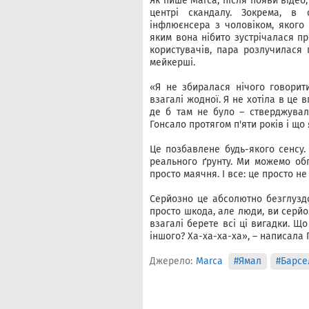
Як пише Marca, після появи відео,
центрі скандалу. Зокрема, в
інфлюєнсера з чоловіком, якого 
яким вона нібито зустрічалася пр
користувачів, пара розлучилася 
мейкерші.
«Я не збиралася нічого говорити
взагалі жодної. Я не хотіла в це в
де б там не було – стверджувал
Гонсало протягом п'яти років і що
Це позбавлене будь-якого сенсу.
реального ґрунту. Ми можемо обг
просто маячня. І все: це просто не
Серйозно це абсолютно безглуздо
просто шкода, але люди, ви серйоз
взагалі берете всі ці вигадки. Що
іншого? Ха-ха-ха-ха», – написала 
Джерело:
Marca
#Ямал
#Барсе