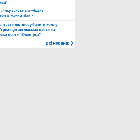
хом"
рі переконав Мартінеса
ся в "Астон Віллі"
антастично знову бачити його у
: реакція англійської преси на
рика проти "Ювентуса"
Всі новини: