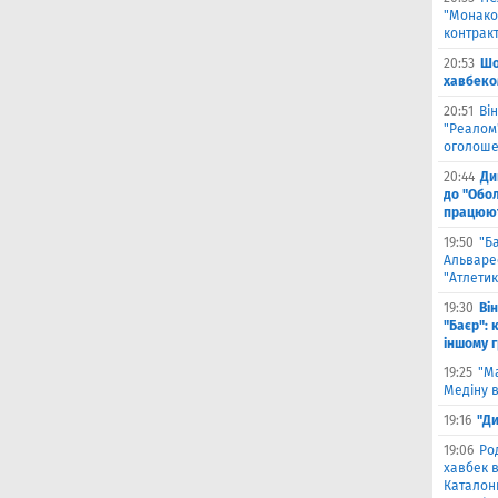
"Монако"
контрак
20:53
Шо
хавбеко
20:51
Він
"Реалом"
оголоше
20:44
Ди
до "Обол
працюют
19:50
"Б
Альваре
"Атлетик
19:30
Ві
"Баєр": 
іншому 
19:25
"М
Медіну в
19:16
"Ди
19:06
Ро
хавбек в
Каталонц