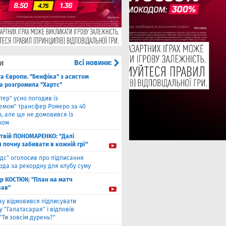
и
Всі новини:
га Європи. "Бенфіка" з асистом
а розгромила "Хартс"
нтер" усно погодив із
хемом" трансфер Ромеро за 40
, але ще не домовився із
ком
твiй ПОНОМАРЕНКО: "Далі
я почну забивати в кожній грі"
ідс" оголосив про підписання
да за рекордну для клубу суму
ор КОСТЮК: "План на матч
ав"
ау відмовився підписувати
 "Галатасарая" і відповів
"Ти зовсім дурень?"