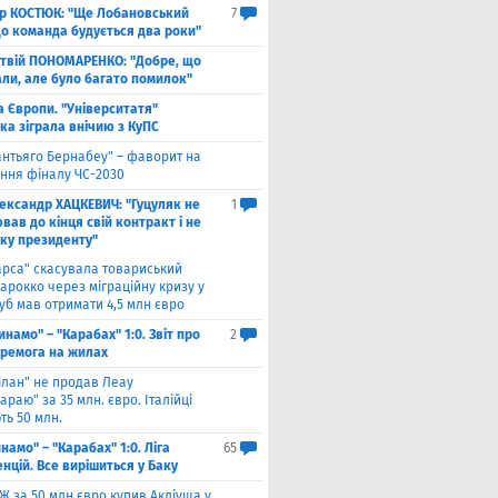
ор КОСТЮК: "Ще Лобановський
7
що команда будується два роки"
твій ПОНОМАРЕНКО: "Добре, що
али, але було багато помилок"
а Європи. "Університатя"
ка зіграла внічию з КуПС
антьяго Бернабеу" – фаворит на
ння фіналу ЧС-2030
ександр ХАЦКЕВИЧ: "Гуцуляк не
1
ав до кінця свій контракт і не
уку президенту"
арса" скасувала товариський
арокко через міграційну кризу у
луб мав отримати 4,5 млн євро
инамо" – "Карабах" 1:0. Звіт про
2
еремога на жилах
ілан" не продав Леау
араю" за 35 млн. євро. Італійці
ть 50 млн.
намо" – "Карабах" 1:0. Ліга
65
нцій. Все вирішиться у Баку
Ж за 50 млн євро купив Акліуша у