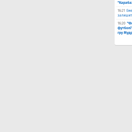
"Караба
16:21
Еме
залишити
16:20
"Ф
футболі"
гру Муд