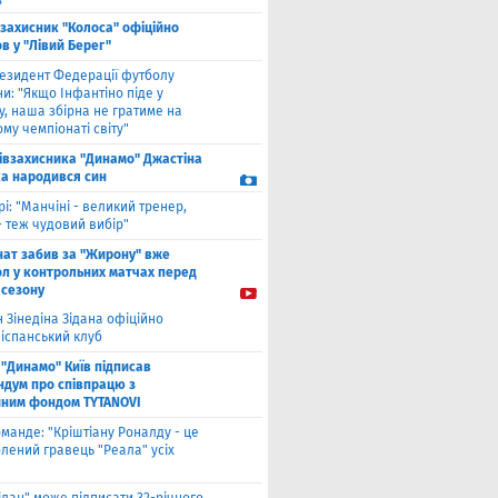
взахисник "Колоса" офіційно
в у "Лівий Берег"
езидент Федерації футболу
и: "Якщо Інфантіно піде у
у, наша збірна не гратиме на
му чемпіонаті світу"
півзахисника "Динамо" Джастіна
а народився син
рі: "Манчіні - великий тренер,
- теж чудовий вибір"
нат забив за "Жирону" вже
ол у контрольних матчах перед
 сезону
 Зінедіна Зідана офіційно
 іспанський клуб
"Динамо" Київ підписав
дум про співпрацю з
йним фондом TYTANOVI
оманде: "Кріштіану Роналду - це
лений гравець "Реала" усіх