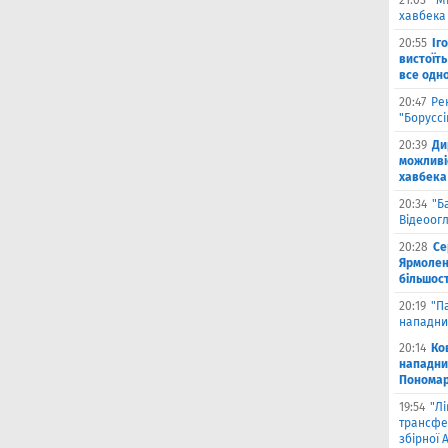
21:03
"М
хавбека 
20:55
Іг
вистоїть
все одн
20:47
Ре
"Борусс
20:39
Ди
можливі
хавбека
20:34
"Б
Відеоог
20:28
Се
Ярмоленк
більшост
20:19
"П
нападни
20:14
Ко
нападни
Пономар
19:54
"Л
трансфе
збірної А