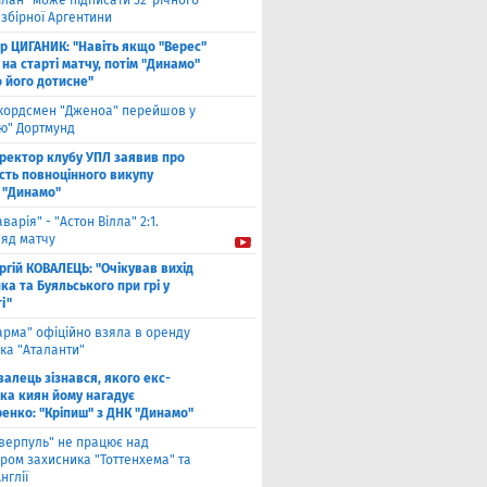
ілан" може підписати 32-річного
збірної Аргентини
ор ЦИГАНИК: "Навіть якщо "Верес"
 на старті матчу, потім "Динамо"
о його дотисне"
кордсмен "Дженоа" перейшов у
ію" Дортмунд
ректор клубу УПЛ заявив про
сть повноцінного викупу
 "Динамо"
аварія" - "Астон Вілла" 2:1.
ляд матчу
ргій КОВАЛЕЦЬ: "Очікував вихід
а та Буяльського при грі у
і"
арма" офіційно взяла в оренду
ка "Аталанти"
валець зізнався, якого екс-
ка киян йому нагадує
енко: "Кріпиш" з ДНК "Динамо"
іверпуль" не працює над
ром захисника "Тоттенхема" та
нглії