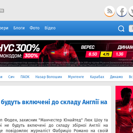
фери
Блоги
Фото
Відео
ри
Сич
ПАОК
Назар Волошин
Мунгенге
Карабах
Динамо
Вс
 будуть включені до складу Англії на
ліп Фоден, захисник "Манчестер Юнайтед" Люк Шоу та
і не будуть включені до складу збірної Англії на
 це повідомляє журналіст Фабриціо Романо на своїй