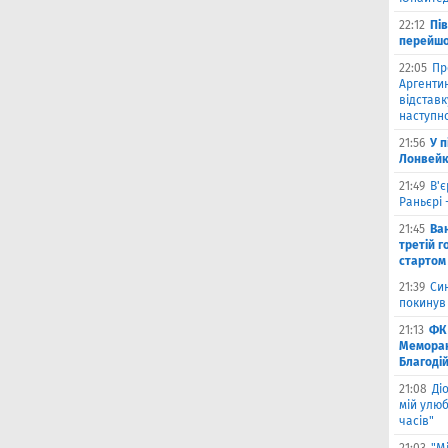
22:12
Пі
перейшо
22:05
Пр
Аргентин
відставк
наступно
21:56
У 
Лонвейк
21:49
В'є
Раньєрі 
21:45
Ва
третій г
стартом
21:39
Син
покинув
21:13
ФК 
Меморан
Благоді
21:08
Ді
мій улюб
часів"