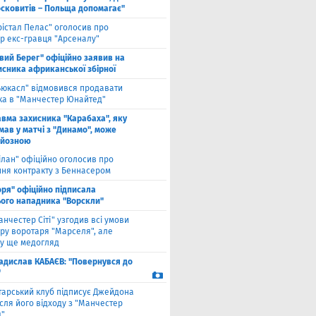
осковитів – Польща допомагає"
рістал Пелас" оголосив про
р екс-гравця "Арсеналу"
івий Берег" офіційно заявив на
исника африканської збірної
ьюкасл" відмовився продавати
ка в "Манчестер Юнайтед"
авма захисника "Карабаха", яку
мав у матчі з "Динамо", може
рйозною
ілан" офіційно оголосив про
ння контракту з Беннасером
оря" офіційно підписала
ого нападника "Ворскли"
анчестер Сіті" узгодив всі умови
ру воротаря "Марселя", але
у ще медогляд
адислав КАБАЄВ: "Повернувся до
"
тарський клуб підписує Джейдона
сля його відходу з "Манчестер
"