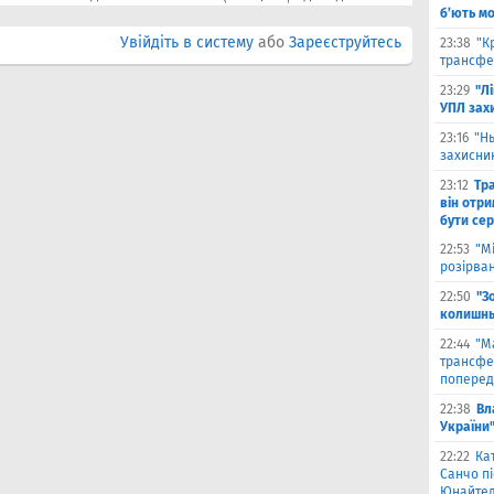
б’ють м
Увійдіть в систему
або
Зареєструйтесь
23:38
"К
трансфе
23:29
"Л
УПЛ зах
23:16
"Н
захисни
23:12
Тр
він отри
бути се
22:53
"М
розірва
22:50
"З
колишнь
22:44
"М
трансфе
поперед
22:38
Вл
України
22:22
Ка
Санчо пі
Юнайтед