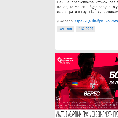
Раніше прес-служба «трьох леві
Канаді та Мексиці буде озвучено у
має зіграти в групі L. Її суперника
Джерело:
Страница Фабрицио Рома
#Англія
#ЧС-2026