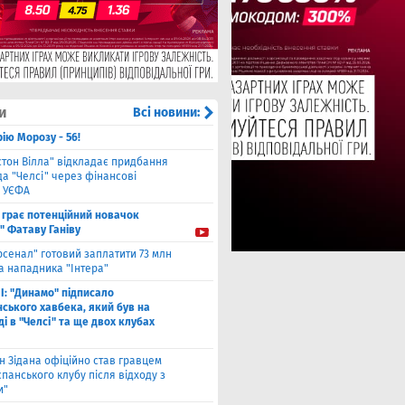
и
Всі новини:
ію Морозу - 56!
стон Вілла" відкладає придбання
а "Челсі" через фінансові
 УЄФА
 грає потенційний новачок
" Фатаву Ганіву
рсенал" готовий заплатити 73 млн
а нападника "Інтера"
І: "Динамо" підписало
ського хавбека, який був на
і в "Челсі" та ще двох клубах
н Зідана офіційно став гравцем
спанського клубу після відходу з
и"