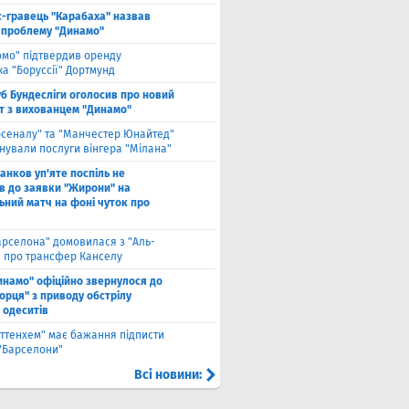
с-гравець "Карабаха" назвав
 проблему "Динамо"
омо" підтвердив оренду
а "Боруссії" Дортмунд
б Бундесліги оголосив про новий
т з вихованцем "Динамо"
рсеналу" та "Манчестер Юнайтед"
нували послуги вінгера "Мілана"
анков уп'яте поспіль не
в до заявки "Жирони" на
ьний матч на фоні чуток про
арселона" домовилася з "Аль-
" про трансфер Канселу
инамо" офіційно звернулося до
орця" з приводу обстрілу
 одеситів
оттенхем" має бажання підписти
 "Барселони"
Всі новини: