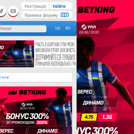
Реєстрація
Увійти
Правила форуму
UA
RU
і теги