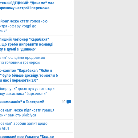
тем ФЕДЕЦЬКИЙ: "Динамо" має
хорошому настрої і переможе
 Йонг може стати головною
 трансферу Родрі до
они"
лишній легіонер "Карабаха"
, що треба виправити команді
ху в дуелі з "Динамо"
енн" офіційно продовжив
т із головним тренером
с-капітан "Карабаха": "Якби в
 було більше досвіду, то могли б
 нас і перемогти 3:0"
іверпуль" досягнув усної згоди
нду захисника "Барселони"
инамоманія" в Телеграмі!
10
рсенал" може підписати гравця
ни" замість Вінісіуса
рсенал" зробив запит щодо
з АПЛ
вроцький про Україну: "Там, де