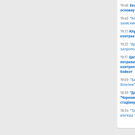
19:48
Ек
основну
19:40
"К
захисник
19:31
Клу
контрак
19:25
"А
запропо
19:17
Циг
потрапи
контрол
бойкот
19:09
"Б
Хілялем
18:59
"Д
"Чорном
стадіону
18:54
"Т
вінгера