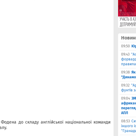
Новин
09:50
Юр
09:43
"А
форвард
правила
09:38
Як
"Динамо
09:32
"А
фунтів з
09:04
ЗМ
африкан
перегляд
АПЛ
08:53
Си
 Фодена до складу англійської національної команди
іншого і
алу.
"Гранад