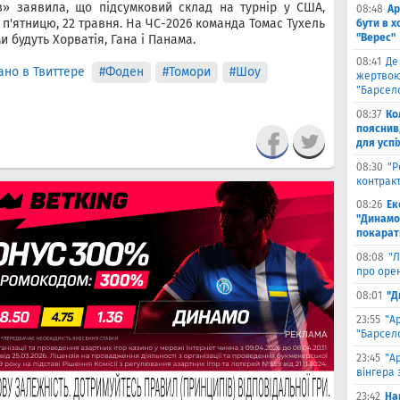
в» заявила, що підсумковий склад на турнір у США,
08:48
Ар
 п'ятницю, 22 травня. На ЧС-2026 команда Томас Тухель
бути в 
"Верес"
ми будуть Хорватія, Гана і Панама.
08:41
Де
но в Твиттере
#Фоден
#Томори
#Шоу
жертвою
"Барсел
08:37
Ко
пояснив
для успі
08:30
"Р
контрак
08:26
Ек
"Динамо"
покарати
08:08
"Л
про оре
08:01
"Д
23:55
"А
"Барсело
23:45
"А
вінгера 
23:42
На