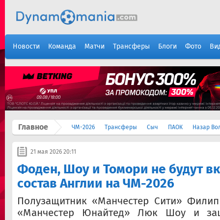
Новости
Команда
Матчи
Трансферы
Блоги
Фото
Ви
Главное
ЧМ-2026
Трансферы
Сыч
ПАОК
Назар Во
21 мая 2026 20:11
Фоден, Шоу и Томори не будут в
состав Англии на ЧМ-2026
Полузащитник «Манчестер Сити» Филип
«Манчестер Юнайтед» Люк Шоу и за