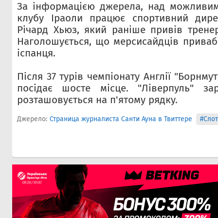
За інформацією джерела, над можливи
клубу Іраоли працює спортивний дире
Річард Хьюз, який раніше привів трене
Наголошується, що мерсисайдців приваб
іспанця.
Після 37 турів чемпіонату Англії "Борнму
посідає шосте місце. "Ліверпуль" з
розташовується на п'ятому рядку.
Джерело:
Страница журналиста Санти Ауна в Твиттере
#Слот