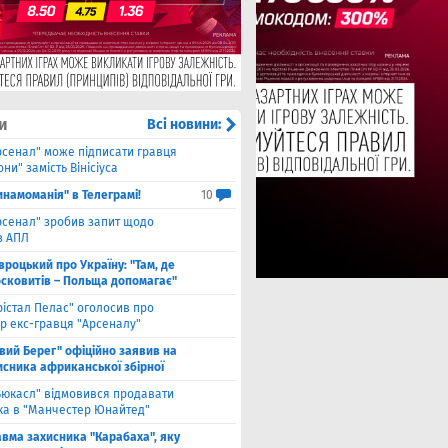
и
Всі новини:
рсенал" може підписати гравця
ни" замість Вінісіуса
инамоманія" в Телеграмі!
10
рсенал" зробив запит щодо
з АПЛ
вроцький про Україну: "Там, де
осковитів – Польща допомагає"
рістал Пелас" оголосив про
р екс-гравця "Арсеналу"
івий Берег" офіційно заявив на
исника африканської збірної
ьюкасл" відмовився продавати
ка в "Манчестер Юнайтед"
авма захисника "Карабаха", яку