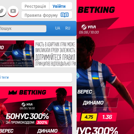
Реєстрація
Увійти
Правила форуму
UA
RU
і теги