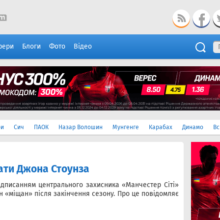
фери
Блоги
Фото
Відео
ри
Сич
ПАОК
Назар Волошин
Мунгенге
Карабах
Динамо
Вс
ати Джона Стоунза
підписанням центрального захисника «Манчестер Сіті»
н «міщан» після закінчення сезону. Про це повідомляє