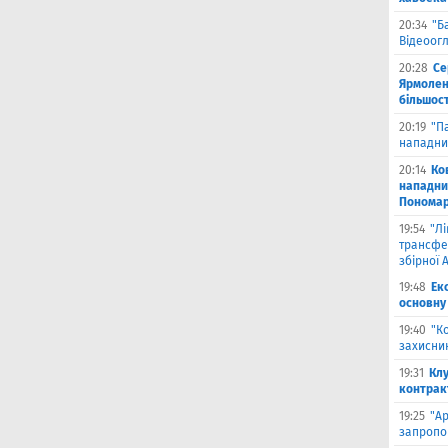
20:34
"Б
Відеоог
20:28
Се
Ярмоленк
більшост
20:19
"П
нападни
20:14
Ко
нападни
Пономар
19:54
"Л
трансфе
збірної А
19:48
Ек
основну
19:40
"К
захисник
19:31
Клу
контрак
19:25
"А
запропо