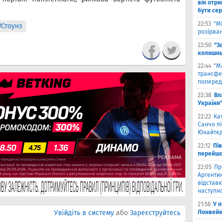
він отри
бути се
22:53
"М
#Стоунз
розірва
22:50
"З
колишнь
22:44
"М
трансфе
поперед
22:38
Вл
України
22:22
Ка
Санчо пі
Юнайтед
22:12
Пі
перейшо
22:05
Пр
Аргентин
відставк
наступно
21:56
У 
Увійдіть в систему
або
Зареєструйтесь
Лонвейк