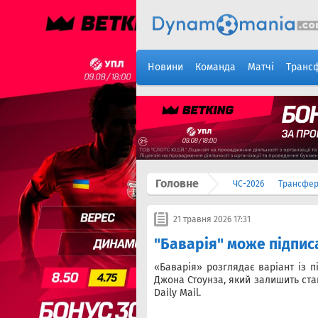
Новини
Команда
Матчі
Транс
Головне
ЧС-2026
Трансфе
21 травня 2026 17:31
"Баварія" може підпис
«Баварія» розглядає варіант із 
Джона Стоунза, який залишить ста
Daily Mail.