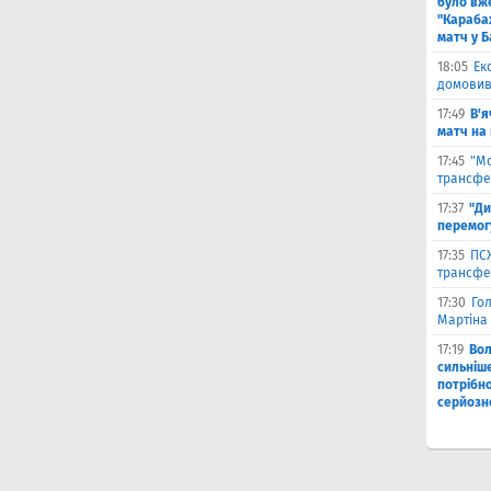
було вж
"Караба
матч у Б
18:05
Ек
домовив
17:49
В'я
матч на
17:45
"М
трансфе
17:37
"Ди
перемог
17:35
ПСЖ
трансфе
17:30
Го
Мартіна 
17:19
Во
сильніш
потрібно
серйозн