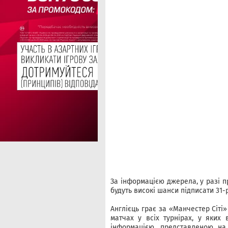
За інформацією джерела, у разі п
будуть високі шанси підписати 31-
Англієць грає за «Манчестер Сіті» 
матчах у всіх турнірах, у яких 
інформацією, представленою на п