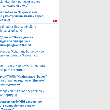
рі: "Манчіні - великий тренер,
- теж чудовий вибір"
нат забив за "Жирону" вже
ол у контрольних матчах перед
 сезону
 Зінедіна Зідана офіційно
 іспанський клуб
"Динамо" Київ підписав
дум про співпрацю з
йним фондом TYTANOVI
оманде: "Кріштіану Роналду - це
лений гравець "Реала" усіх
ілан" може підписати 32-річного
збірної Аргентини
ор ЦИГАНИК: "Навіть якщо "Верес"
 на старті матчу, потім "Динамо"
о його дотисне"
кордсмен "Дженоа" перейшов у
ію" Дортмунд
ректор клубу УПЛ заявив про
сть повноцінного викупу
 "Динамо"