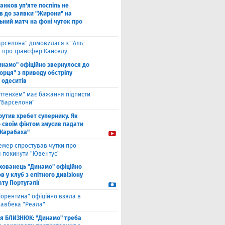
анков уп'яте поспіль не
в до заявки "Жирони" на
ьний матч на фоні чуток про
арселона" домовилася з "Аль-
" про трансфер Канселу
инамо" офіційно звернулося до
орця" з приводу обстрілу
 одеситів
оттенхем" має бажання підписти
 "Барселони"
рутив хребет супернику. Як
 своїм фінтом змусив падати
"Карабаха"
емер спростував чутки про
 покинути "Ювентус"
хованець "Динамо" офіційно
 у клуб з елітного дивізіону
ту Португалії
іорентина" офіційно взяла в
хавбека "Реала"
ля БЛИЗНЮК: "Динамо" треба