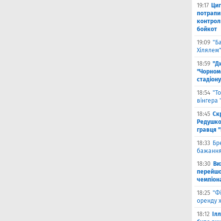
19:17
Циг
потрапи
контрол
бойкот
19:09
"Б
Хілялем
18:59
"Д
"Чорном
стадіону
18:54
"Т
вінгера
18:45
Ск
Редушко
гравця 
18:33
Бр
бажання
18:30
Ви
перейшов
чемпіона
18:25
"Ф
оренду 
18:12
Іл