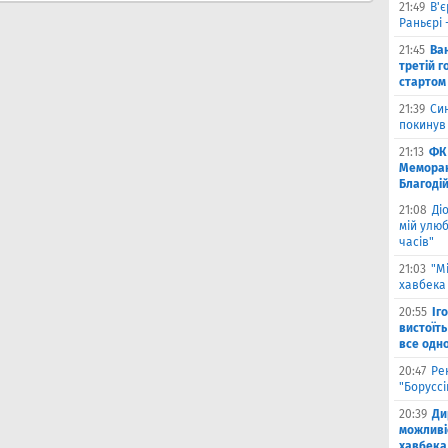
21:49
В'є
Раньєрі 
21:45
Ва
третій г
стартом
21:39
Син
покинув
21:13
ФК 
Меморан
Благоді
21:08
Ді
мій улюб
часів"
21:03
"М
хавбека 
20:55
Іг
вистоїть
все одн
20:47
Ре
"Борусс
20:39
Ди
можливі
хавбека