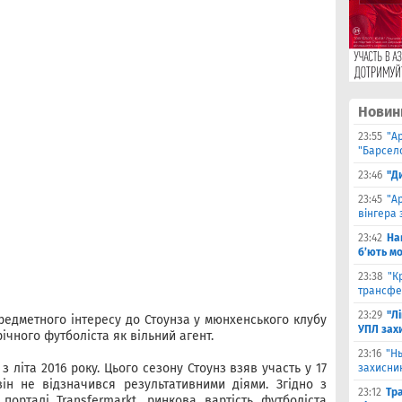
Новин
23:55
"А
"Барсело
23:46
"Д
23:45
"А
вінгера 
23:42
На
б’ють м
23:38
"К
трансфе
23:29
"Л
редметного інтересу до Стоунза у мюнхенського клубу
УПЛ зах
річного футболіста як вільний агент.
23:16
"Н
з літа 2016 року. Цього сезону Стоунз взяв участь у 17
захисни
він не відзначився результативними діями. Згідно з
23:12
Тр
орталі Transfermarkt, ринкова вартість футболіста