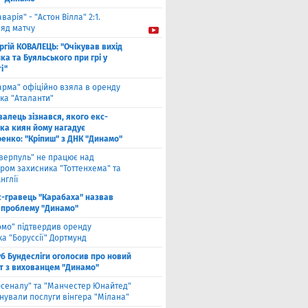
аварія" - "Астон Вілла" 2:1.
ляд матчу
ргій КОВАЛЕЦЬ: "Очікував вихід
а та Буяльського при грі у
і"
арма" офіційно взяла в оренду
ка "Аталанти"
валець зізнався, якого екс-
ка киян йому нагадує
енко: "Кріпиш" з ДНК "Динамо"
іверпуль" не працює над
ром захисника "Тоттенхема" та
нглії
с-гравець "Карабаха" назвав
 проблему "Динамо"
омо" підтвердив оренду
а "Боруссії" Дортмунд
б Бундесліги оголосив про новий
т з вихованцем "Динамо"
рсеналу" та "Манчестер Юнайтед"
нували послуги вінгера "Мілана"