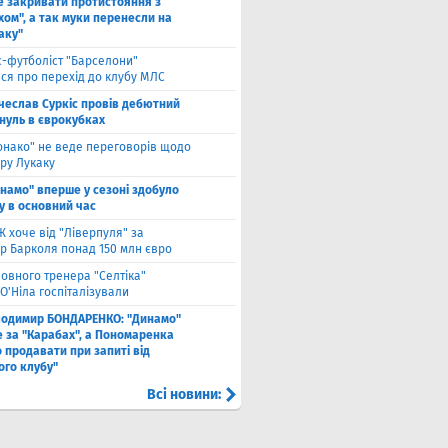
е закривати протистояння з
хом", а так муки перенесли на
аку"
с-футболіст "Барселони"
ся про перехід до клубу МЛС
чеслав Суркіс провів дебютний
 нуль в єврокубках
онако" не веде переговорів щодо
ру Лукаку
намо" вперше у сезоні здобуло
у в основний час
 хоче від "Ліверпуля" за
р Барколя понад 150 млн євро
ловного тренера "Селтіка"
О'Ніла госпіталізували
лодимир БОНДАРЕНКО: "Динамо"
е за "Карабах", а Пономаренка
 продавати при запиті від
ого клубу"
Всі новини: