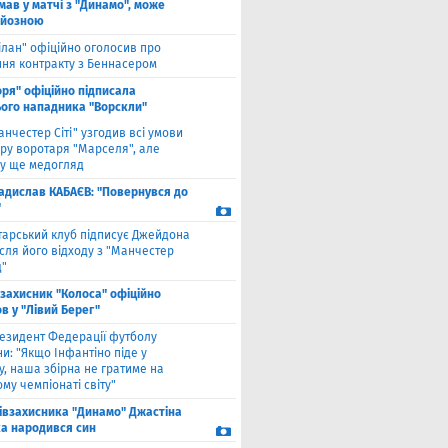
мав у матчі з "Динамо", може
рйозною
ілан" офіційно оголосив про
ння контракту з Беннасером
оря" офіційно підписала
ого нападника "Ворскли"
анчестер Сіті" узгодив всі умови
ру воротаря "Марселя", але
у ще медогляд
адислав КАБАЄВ: "Повернувся до
"
тарський клуб підписує Джейдона
сля його відходу з "Манчестер
"
взахисник "Колоса" офіційно
в у "Лівий Берег"
езидент Федерації футболу
и: "Якщо Інфантіно піде у
у, наша збірна не гратиме на
му чемпіонаті світу"
півзахисника "Динамо" Джастіна
а народився син