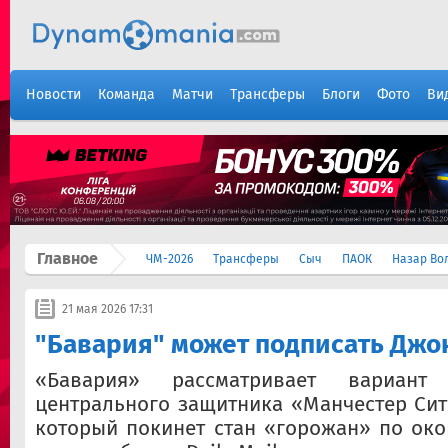
Новости
Команда
Матчи
Трансферы
Блоги
Фото
Ви
Главное
ЧМ-2026
Трансферы
Сыч
ПАОК
Назар Во
21 мая 2026 17:31
"Бавария" может подписать Джо
«Бавария» рассматривает вариант
центрального защитника «Манчестер Сит
который покинет стан «горожан» по око