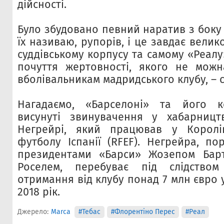
дійсності.
Було збудовано певний наратив з боку Т
їх називаю, рупорів, і це завдає велик
суддівському корпусу та самому «Реалу
почуття жертовності, якого не мож
вболівальникам мадридського клубу, – с
Нагадаємо, «Барселоні» та його к
висунуті звинувачення у хабарницт
Негрейрі, який працював у Королів
футболу Іспанії (RFEF). Негрейра, по
президентами «Барси» Жозепом Бар
Роселем, перебуває під слідство
отримання від клубу понад 7 млн євро у
2018 рік.
Джерело:
Marca
#Тебас
#Флорентіно Перес
#Реал