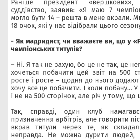
Раніше президент «вершкових»,
суддівство, заявив: «Я маю 7 чемпіон
могло бути 14 – решта в мене вкрали. М
18 очок, які у нас відібрали цього сезон
- Як мадридист, чи вважаєте ви, що у «
чемпіонських титулів?
– Ні. Я так не рахую, бо це не так, це н
хочеться побачити цей звіт на 500 ст
росте і росте – щодня до нього додають
хочу все це побачити. І коли побачу… У н
і не на 500 сторінок, але річ у тому, що
Так, справді, один клуб намагав
призначення арбітрів, але говорити піс
вкрав титули через те, як складал
неправда. Не можна дурити людей, ц