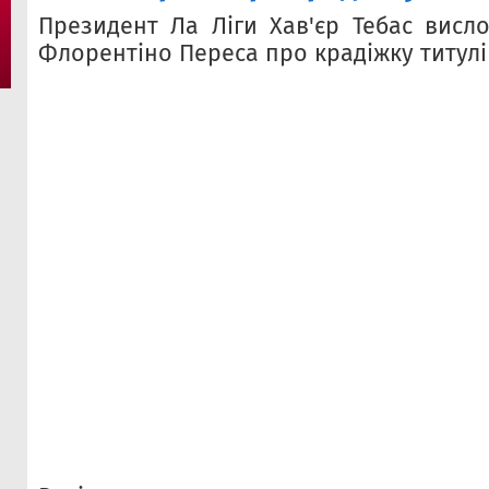
Президент Ла Ліги Хав'єр Тебас висл
Флорентіно Переса про крадіжку титулі