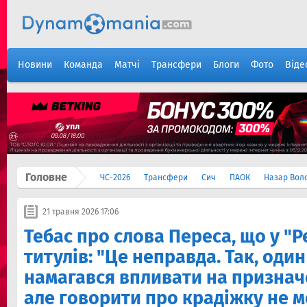
Новини
Команда
Матчі
Трансфери
Блоги
Фото
Віде
Головне
ЧС-2026
Трансфери
Сич
ПАОК
Назар Вол
21 травня 2026 17:06
Тебас про слова Переса, що у "Р
титулів: "Це неправда. Так, один
намагався впливати на призначе
але говорити про крадіжку не 