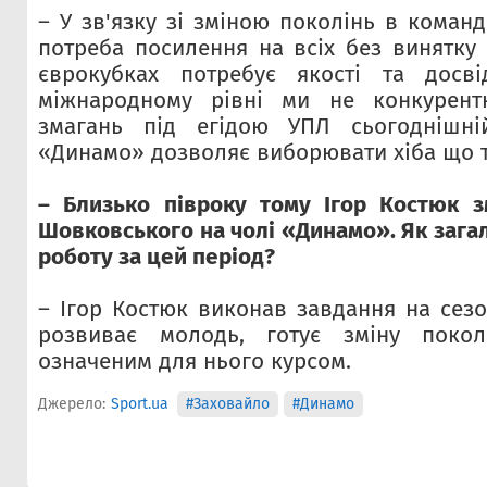
– У зв'язку зі зміною поколінь в команд
потреба посилення на всіх без винятку 
єврокубках потребує якості та досв
міжнародному рівні ми не конкурент
змагань під егідою УПЛ сьогоднішні
«Динамо» дозволяє виборювати хіба що тр
– Близько півроку тому Ігор Костюк з
Шовковського на чолі «Динамо». Як зага
роботу за цей період?
– Ігор Костюк виконав завдання на сезо
розвиває молодь, готує зміну покол
означеним для нього курсом.
Джерело:
Sport.ua
#Заховайло
#Динамо