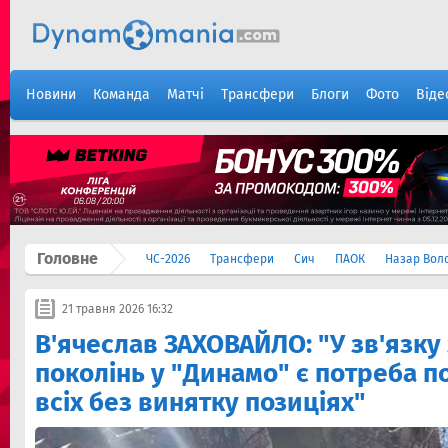
Новини
Команда
Матчі
Трансфери
Блоги
Фото
Віде
Головне
ЧС-2026
Трансфери
Сич
ПАОК
Назар Вол
21 травня 2026 16:32
В'ячеслав ЗАХОВАЙЛО: "У зв'язку 
поколінь у "Динамо" є потреба п
всіх без винятку позиціях"