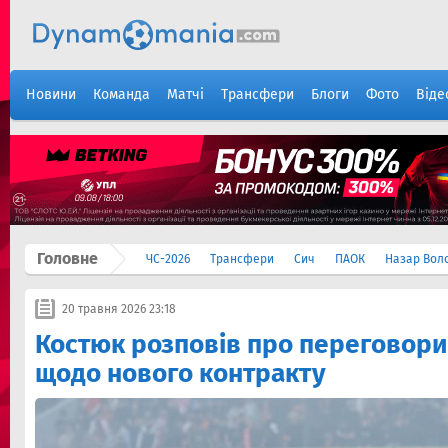
Новини
Команда
Матчі
Трансфери
Блоги
Фото
Віде
Головне
ЧС-2026
Трансфери
Сич
ПАОК
Назар Вол
20 травня 2026 23:18
Костюк розповів про переговори
щодо нового контракту