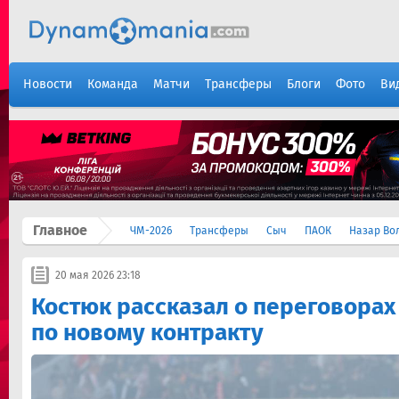
Новости
Команда
Матчи
Трансферы
Блоги
Фото
Ви
Главное
ЧМ-2026
Трансферы
Сыч
ПАОК
Назар Во
20 мая 2026 23:18
Костюк рассказал о переговорах
по новому контракту