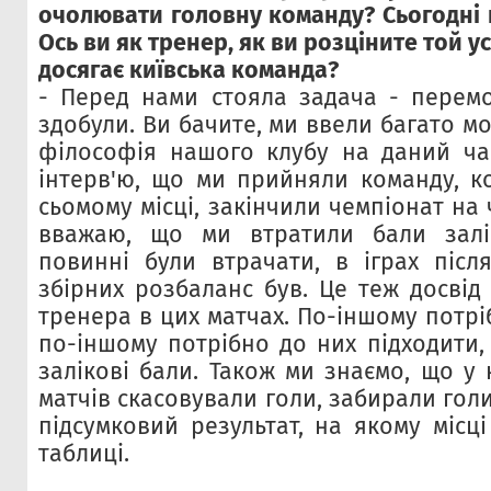
очолювати головну команду? Сьогодні 
Ось ви як тренер, як
ви розціните той ус
досягає київська команда?
- Перед нами стояла задача - перемог
здобули. Ви бачите, ми ввели багато мо
філософія нашого клубу на даний ча
інтерв'ю, що ми прийняли команду, к
сьомому місці, закінчили чемпіонат на 
вважаю, що ми втратили бали залі
повинні були втрачати, в іграх післ
збірних розбаланс був. Це теж досвід
тренера в цих матчах. По-іншому потріб
по-іншому потрібно до них підходити,
залікові бали. Також ми знаємо, що у
матчів скасовували голи, забирали голи
підсумковий результат, на якому місц
таблиці.