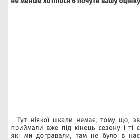
не менше хотілося б почути вашу оцінку
- Тут ніякої шкали немає, тому що, з
приймали вже під кінець сезону і ті є
які ми догравали, там не було в на