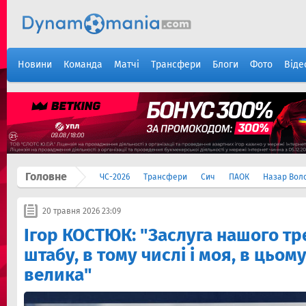
Новини
Команда
Матчі
Трансфери
Блоги
Фото
Віде
Головне
ЧС-2026
Трансфери
Сич
ПАОК
Назар Вол
20 травня 2026 23:09
Ігор КОСТЮК: "Заслуга нашого т
штабу, в тому числі і моя, в цьому
велика"