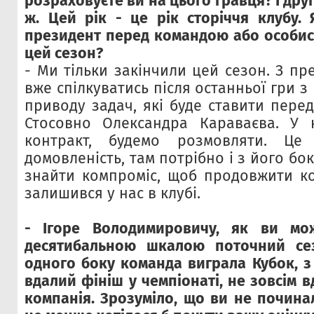
розраховуєте ви на цього гравця? І др
ж. Цей рік - це рік сторіччя клубу. 
президент перед командою або особис
цей сезон?
- Ми тільки закінчили цей сезон. З п
вже спілкуватись після останньої гри з
приводу задач, які буде ставити пере
Стосовно Олександра Караваєва. У н
контракт, будемо розмовляти. Це
домовленість, там потрібно і з його бок
знайти компроміс, щоб продовжити ко
залишився у нас в клубі.
- Ігоре Володимировичу, як ви мо
десятибальною шкалою поточний се
одного боку команда виграла Кубок, 
вдалий фініш у чемпіонаті, не зовсім 
компанія. Зрозуміло, що ви не почина