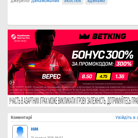
Джерело:
Динамомания
#Костюк
#Динамо
Коментарі
Увійдіть в
HIM
21 травня 2026 06:57