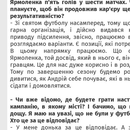
Ярмоленка п'ять голів у шести матчах. 
плануєте, щоб він продовжив кар'єру ще
результативністю?
- Зі святом футболу насамперед, тому що
гарна організація, і дійсно видався 
приводу підсилення, звісно, працюємо 
розглядаємо варіанти. Є позиції, які пот
В цьому напрямку працюємо. Що ст
Ярмоленка, той досвід, який в нього є, в
гравцям. Це для нас дуже корисно і в розд
Тому по завершенню сезону будемо ро
дивитися, як Андрій себе почуває, які в 
сідати і домовлятися.
- Чи вже відомо, де будете грати нас
кампанію, в якому місті? І бачимо, що
дощу. Я маю на увазі, що не були у футб
Хто це за це відповідає?
- У мене донька за це відповідає. А 