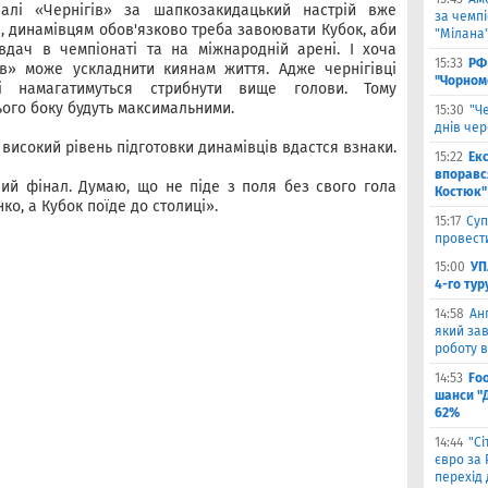
налі «Чернігів» за шапкозакидацький настрій вже
за чемпі
е, динамівцям обов'язково треба завоювати Кубок, аби
"Мілана
вдач в чемпіонаті та на міжнародній арені. І хоча
15:33
РФ
в» може ускладнити киянам життя. Адже чернігівці
"Чорном
і намагатимуться стрибнути вище голови. Тому
ього боку будуть максимальними.
15:30
"Ч
днів че
 високий рівень підготовки динамівців вдастся взнаки.
15:22
Ек
впоравс
ний фінал. Думаю, що не піде з поля без свого гола
Костюк"
о, а Кубок поїде до столиці».
15:17
Суп
провести
15:00
УП
4-го тур
14:58
Ан
який зав
роботу в
14:53
Fo
шанси "
62%
14:44
"С
євро за
перехід 