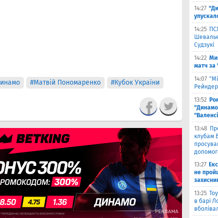
14:27
"Ди
упускал
14:25
ПС
Шевальє 
Судзукі
14:22
Ми
матч за
14:07
"Мі
инамо
#Матвій Пономаренко
#Кубок України
Рейндерс
13:52
Ром
"Динамо"
"Валенс
13:48
Пр
клубам Б
просува
допомог
13:27
Екс
не прой
захисни
13:25
Тоу
в барі Л
вболіва