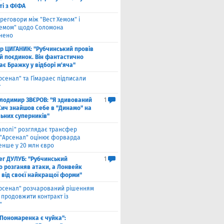
ті з ФІФА
реговори між "Вест Хемом" і
хемом" щодо Соломона
нено
ор ЦИГАНИК: "Рубчинський провів
й поєдинок. Він фантастично
є Бражку у відборі м'яча"
рсенал" та Гімараес підписали
т
лодимир ЗВЄРОВ: "Я здивований
1
Сич знайшов себе в "Динамо" на
льних суперників"
аполі" розглядає трансфер
 "Арсенал" оцінює форварда
нше у 20 млн євро
ег ДУЛУБ: "Рубчинський
1
о розганяв атаки, а Лонвейк
 від своєї найкращої форми"
рсенал" розчарований рішенням
а продовжити контракт із
"
 Пономаренка є чуйка":