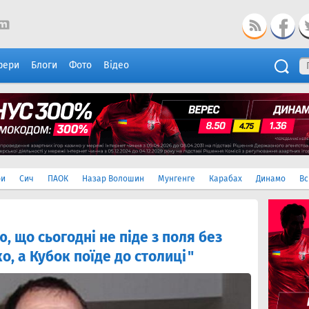
фери
Блоги
Фото
Відео
ри
Сич
ПАОК
Назар Волошин
Мунгенге
Карабах
Динамо
Вс
 що сьогодні не піде з поля без
, а Кубок поїде до столиці"