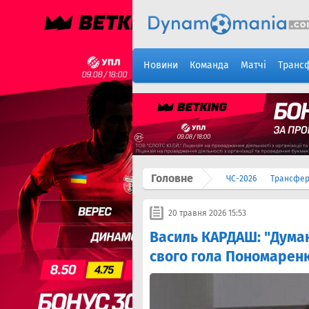
Новини
Команда
Матчі
Транс
Головне
ЧС-2026
Трансфе
20 травня 2026 15:53
Василь КАРДАШ: "Думаю,
свого гола Пономаренко