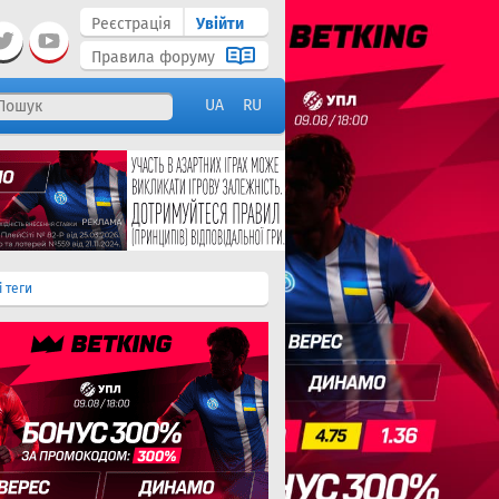
Реєстрація
Увійти
Правила форуму
UA
RU
і теги