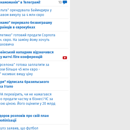
намоманія" в Телеграмі!
10
ельта" орендувала Байиндира у
авом викупу за 4 млн євро
инамо" перервало безвиграшну
раїнців в єврокубках
тлетико" готовий продати Сорлота
н. євро. На заміну йому хочуть
лаховича
раїнський нападник відзначився
у матчі Ліги конференцій
рселона" готова заплатити за
охи більше 45 млн євро -
" називає вищу ціну
оря" підписала бразильського
ка Італо
А перевірить, чи не намагався
о продати частку в бізнесі ЧС за
ою ціною. Його оцінили у 20 млрд
оров розповів про свій план
мобілізації
улз заявив, що футбол