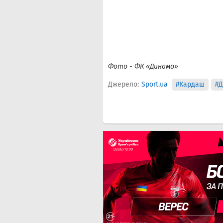
Фото - ФК «Динамо»
Джерело:
Sport.ua
#Кардаш
#Д