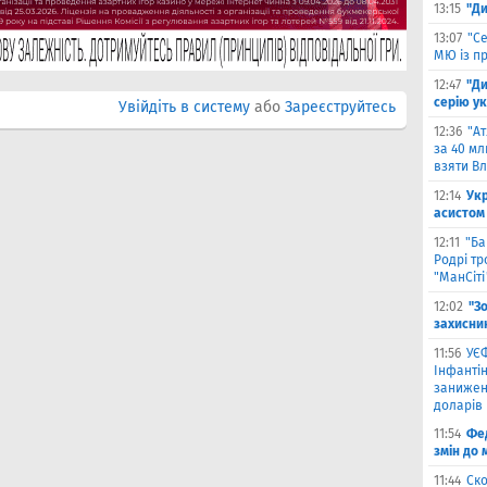
13:15
"Ди
13:07
"С
МЮ із пр
12:47
"Д
серію ук
Увійдіть в систему
або
Зареєструйтесь
12:36
"А
за 40 мл
взяти В
12:14
Ук
асистом 
12:11
"Ба
Родрі тр
"МанСіті
12:02
"З
захисни
11:56
УЄФ
Інфантін
занижен
доларів
11:54
Фед
змін до 
11:44
Ско