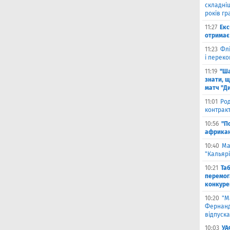
складніш
років гр
11:27
Екс
отримає 
11:23
Флі
і переко
11:19
"Ша
знати, щ
матч "Д
11:01
Род
контракт
10:56
"П
африкан
10:40
Ма
"Кальяр
10:21
Та
перемог
конкуре
10:20
"М
Фернанд
відпуска
10:03
УА