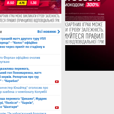
и
Всі новини:
втрашній матч другого туру УПЛ
рець" - "Колос" офіційно
но через приліт по стадіону в
єго Форлан офіційно очолив
Уругваю
дважлива перемога,
ьний гол Пономаренка, матч
і нервів. Репортаж про гру
" - "Карабах"
анчестер Юнайтед" оголосив про
р хавбека з чемпіонату Колумбії
рша перемога "Динамо", Мудрик
рі, "Полісся" - "Харків",
во "Шахтаря"
орім: "Ти зобов'язаний боротися