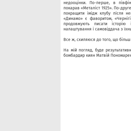
недооцінки. По-перше, в півфі
покарав «Металіст 1925». По-друг
покращити імідж клубу після не
«Динамо» є фаворитом, «Чернігі
продовжують писати історію 
налаштування і самовіддача з їхн
Все ж, схиляюся до того, що більш
На мій погляд, буде результатив
бомбардир киян Матвій Пономаренк