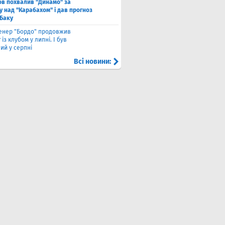
в похвалив "Динамо" за
у над "Карабахом" і дав прогноз
 Баку
енер "Бордо" продовжив
 із клубом у липні. І був
ий у серпні
Всі новини: