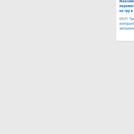
Максимо
перемог
на гру в
09:01
Тр
контракт
звільнен