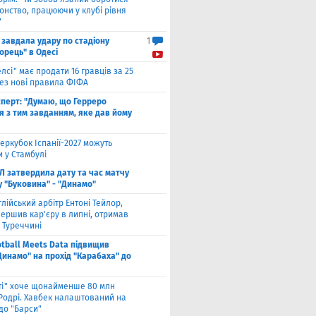
онство, працюючи у клубі рівня
"
 завдала удару по стадіону
1
орець" в Одесі
елсі" має продати 16 гравців за 25
рез нові правила ФІФА
сперт: "Думаю, що Герреро
я з тим завданням, яке дав йому
еркубок Іспанії-2027 можуть
 у Стамбулі
Л затвердила дату та час матчу
у "Буковина" - "Динамо"
глійський арбітр Ентоні Тейлор,
ершив кар'єру в липні, отримав
 Туреччині
otball Meets Data підвищив
Динамо" на прохід "Карабаха" до
іті" хоче щонайменше 80 млн
 Родрі. Хавбек налаштований на
до "Барси"