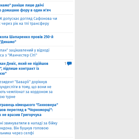
намо" раніше лише двічі
о домашню фору в один м'яч
Ж допускає догляд Сафонова чи
через рік на тлі трансферу
кола Шапаренко провів 250-й
 "Динамо"
лан" зацікавлений у відході
а з "Манчестер Сіті"
ан Девіс, який не підійшов
1
, підпише контракт із
ією"
езидент "Баварії" дорікнув
ундесліги в тому, що вони не
ють чемпіонат за кордоном за
ою турне
гравець німецького "Ганновера"
шов перегляд в "Чорноморці":
к не вразив Григорчука
ні звинуватили в нападі за бійку
ондона. Він буцнув головою
льника через селфі