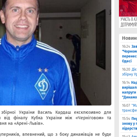
Новин
16:24
За
"Чорномо
перенесе
Одесі
16:20
Ді
збірну 
16:14
На
вирішал
напруги 
"Динамо
16:07
"М
трансфе
 збірної України Василь Кардаш ексклюзивно для
ми від фіналу Кубка України між «Черніговом» та
15:54
Пе
вня на «Арені-Львів».
знову у г
лідерст
перників, впевнений, що з боку динамівців не буде
15:43
Ам