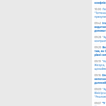
конфлік
10:00
Пе
"Тоттен
призупи
09:43
Іг
видатни
допомага
09:28
"А
контрак
09:20
Во
тим, як 
рівні си
09:19
"Н
Жезуса,
щонайме
09:16
Ол
непоган
далекий
09:09
"А
Вінісіус
"Реалом
09:07
"У