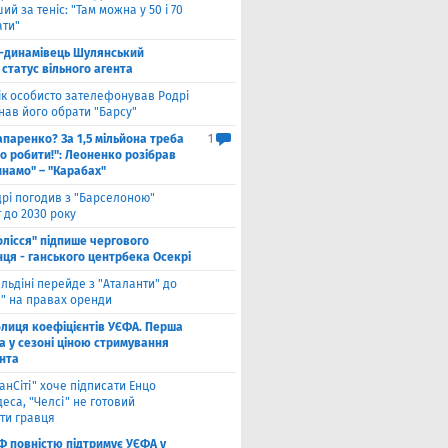
ий за теніс: "Там можна у 50 і 70
ати"
-динамівець Шулянський
статус вільного агента
к особисто зателефонував Родрі
нав його обрати "Барсу"
паренко? За 1,5 мільйона треба
1
о робити!": Леоненко розібрав
инамо" – "Карабах"
рі погодив з "Барселоною"
 до 2030 року
олісся" підпише чергового
ця - ганського центрбека Осекрі
льдіні перейде з "Аталанти" до
і" на правах оренди
блиця коефіцієнтів УЄФА. Перша
а у сезоні ціною стримування
нта
анСіті" хоче підписати Енцо
еса, "Челсі" не готовий
ти гравця
Ф повністю підтримує УЄФА у