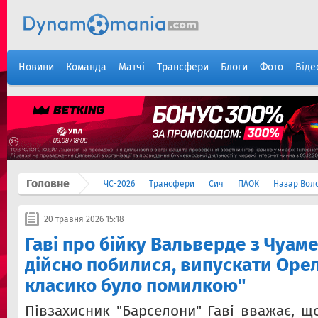
Новини
Команда
Матчі
Трансфери
Блоги
Фото
Віде
Головне
ЧС-2026
Трансфери
Сич
ПАОК
Назар Вол
20 травня 2026 15:18
Гаві про бійку Вальверде з Чуаме
дійсно побилися, випускати Оре
класико було помилкою"
Півзахисник "Барселони" Гаві вважає, щ