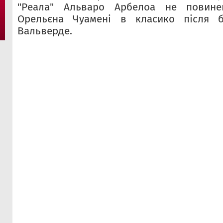
"Реала" Альваро Арбелоа не повине
Орельєна Чуамені в класико після б
Вальверде.