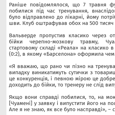
Раніше повідомлялося, що 7 травня фу
побилися під час тренування, внаслід
було відправлено до лікарні, йому потр
шви. Клуб оштрафував обох на 500 тисяч 
Вальверде пропустив класико через от
бійки черепно-мозкову травму, Ч
стартовому складі «Реала» на класико в 
(0:2), в якому «Барселона» оформила чемп
«Я вважаю, що рано чи пізно на тренува
випадку виникатимуть сутички з товари
це конкуренція, і певною мірою це добр
доходить до бійки, то тренеру не слід вип
Якщо вони справді побилися, то, на мо
[Чуамені] у заявку і випустити його на п
Але я не знаю, як все було насправді», – с