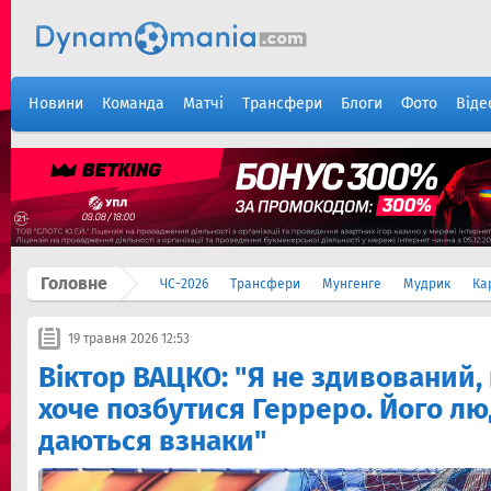
Новини
Команда
Матчі
Трансфери
Блоги
Фото
Віде
Головне
ЧС-2026
Трансфери
Мунгенге
Мудрик
Ка
19 травня 2026 12:53
Віктор ВАЦКО: "Я не здивований,
хоче позбутися Герреро. Його лю
даються взнаки"