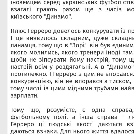
іноземцем серед українських футболістів,
взагалі грають разом ще з часів мо
київського "Динамо".
Плюс Герреро довелось конкурувати із п
І це виявилось складним, дуже складн
панамця, тому що в "Зорі" він був єдиним
якого молились, якого тренери іноді там
щоби не зіпсувати йому настрій, тому щ
настрій всім у роздягальні. А в "Динамо
протилежно. І Герреро з цим не впорався.
конкуренцією, він не впорався з тиском, 
тому числі із цими мідними трубами найв
зарплати.
Тому що, розумієте, є одна справ
футбольному полі, а інша справа - лю
Герреро ці людські якості даються вз
даються взнаки. Для нього життя вдалося