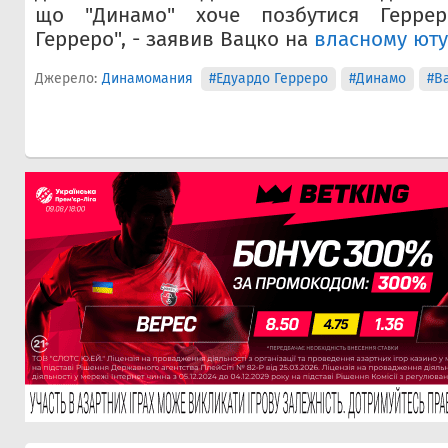
що "Динамо" хоче позбутися Геррер
Герреро", - заявив Вацко на
власному юту
Джерело:
Динамомания
#Едуардо Герреро
#Динамо
#В