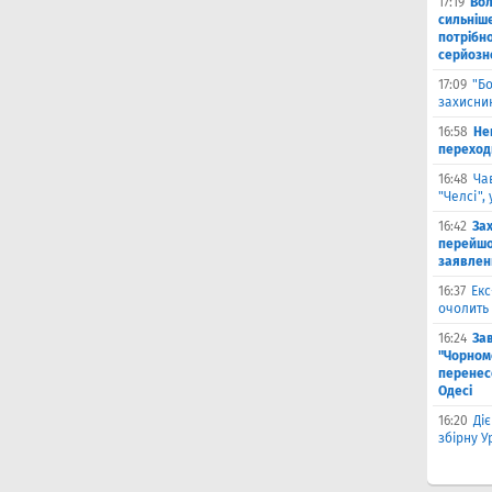
17:19
Во
сильніш
потрібно
серйозн
17:09
"Б
захисник
16:58
He
переходи
16:48
Ча
"Челсі",
16:42
За
перейшо
заявлен
16:37
Екс
очолить 
16:24
За
"Чорномо
перенесе
Одесі
16:20
Ді
збірну 