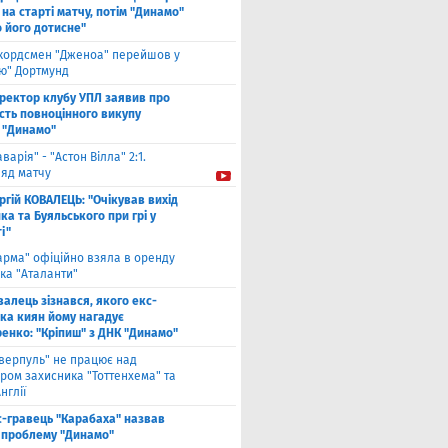
 на старті матчу, потім "Динамо"
о його дотисне"
кордсмен "Дженоа" перейшов у
ію" Дортмунд
ректор клубу УПЛ заявив про
сть повноцінного викупу
 "Динамо"
аварія" - "Астон Вілла" 2:1.
ляд матчу
ргій КОВАЛЕЦЬ: "Очікував вихід
а та Буяльського при грі у
і"
арма" офіційно взяла в оренду
ка "Аталанти"
валець зізнався, якого екс-
ка киян йому нагадує
енко: "Кріпиш" з ДНК "Динамо"
іверпуль" не працює над
ром захисника "Тоттенхема" та
нглії
с-гравець "Карабаха" назвав
 проблему "Динамо"