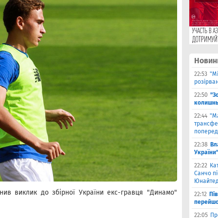
Новин
22:53
"М
розірва
22:50
"З
колишнь
22:44
"М
трансфе
поперед
22:38
Вл
України
22:22
Ка
Санчо пі
Юнайтед
нив виклик до збірної України екс-гравця "Динамо"
22:12
Пі
перейшо
22:05
Пр