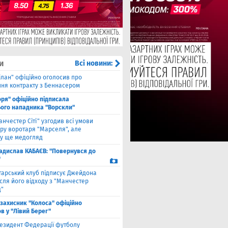
и
Всі новини:
ілан" офіційно оголосив про
ння контракту з Беннасером
оря" офіційно підписала
ого нападника "Ворскли"
анчестер Сіті" узгодив всі умови
ру воротаря "Марселя", але
у ще медогляд
адислав КАБАЄВ: "Повернувся до
"
тарський клуб підписує Джейдона
сля його відходу з "Манчестер
"
взахисник "Колоса" офіційно
в у "Лівий Берег"
езидент Федерації футболу