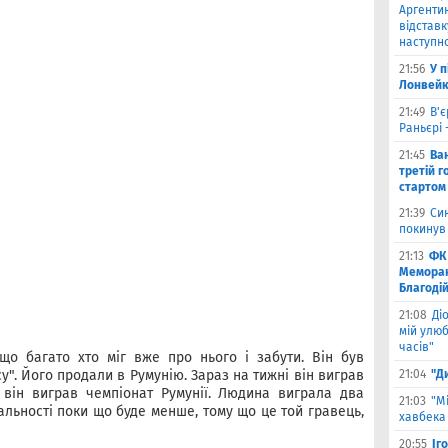
Аргентин
відставк
наступно
21:56
У 
Лонвейк
21:49
В'є
Раньєрі 
21:45
Ва
третій г
стартом
21:39
Син
покинув
21:13
ФК 
Меморан
Благоді
21:08
Ді
мій улюб
часів"
що багато хто міг вже про нього і забути. Він був
". Його продали в Румунію. Зараз на тижні він виграв
21:04
"Д
, він виграв чемпіонат Румунії. Людина виграла два
21:03
"М
ідальності поки що буде менше, тому що це той гравець,
хавбека 
20:55
Іг