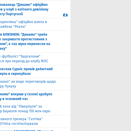
хованець "Динамо" офіційно
 у клуб з елітного дивізіону
ту Португалії
іорентина" офіційно взяла в
хавбека "Реала"
ля БЛИЗНЮК: "Динамо" треба
е закривати протистояння з
хом", а так муки перенесли на
аку"
с-футболіст "Барселони"
ся про перехід до клубу МЛС
чеслав Суркіс провів дебютний
 нуль в єврокубках
онако" не веде переговорів щодо
ру Лукаку
намо" вперше у сезоні здобуло
у в основний час
 хоче від "Ліверпуля" за
р Барколя понад 150 млн євро
ловного тренера "Селтіка"
О'Ніла госпіталізували