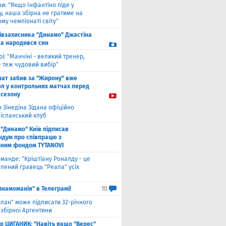
и: "Якщо Інфантіно піде у
у, наша збірна не гратиме на
му чемпіонаті світу"
півзахисника "Динамо" Джастіна
а народився син
рі: "Манчіні - великий тренер,
- теж чудовий вибір"
нат забив за "Жирону" вже
ол у контрольних матчах перед
 сезону
 Зінедіна Зідана офіційно
 іспанський клуб
"Динамо" Київ підписав
дум про співпрацю з
йним фондом TYTANOVI
оманде: "Кріштіану Роналду - це
лений гравець "Реала" усіх
инамоманія" в Телеграмі!
10
ілан" може підписати 32-річного
збірної Аргентини
ор ЦИГАНИК: "Навіть якщо "Верес"