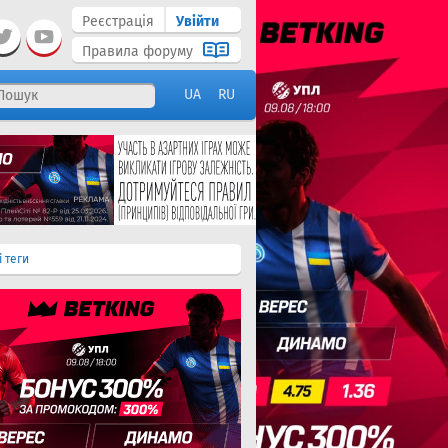
Реєстрація
Увійти
Правила форуму
UA
RU
і теги