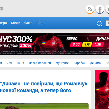
фери
Блоги
Фото
Відео
ри
Сич
ПАОК
Назар Волошин
Мунгенге
Карабах
Динамо
Вс
"Динамо" не повірили, що Романчук
новної команди, а тепер його