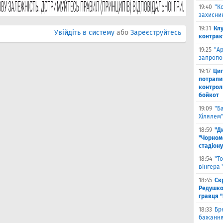
19:40
"К
захисник
19:31
Клу
Увійдіть в систему
або
Зареєструйтесь
контрак
19:25
"А
запропо
19:17
Циг
потрапи
контрол
бойкот
19:09
"Б
Хілялем
18:59
"Д
"Чорном
стадіону
18:54
"Т
вінгера
18:45
Ск
Редушко
гравця 
18:33
Бр
бажання