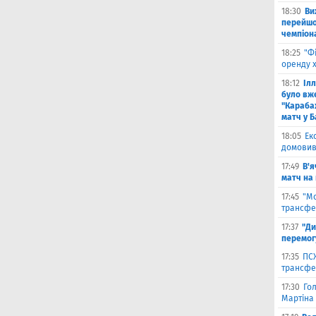
18:30
Ви
перейшов
чемпіона
18:25
"Ф
оренду 
18:12
Іл
було вж
"Караба
матч у Б
18:05
Ек
домовив
17:49
В'я
матч на
17:45
"М
трансфе
17:37
"Ди
перемог
17:35
ПСЖ
трансфе
17:30
Го
Мартіна 