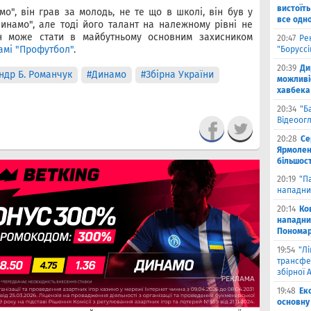
вистоїть
мо", він грав за молодь, не те що в школі, він був у
все одн
Динамо", але тоді його талант на належному рівні не
н може стати в майбутньому основним захисником
20:47
Ре
амі "Профутбол"
.
"Борусс
20:39
Ди
ндр Б. Романчук
#Динамо
#Збірна України
можливі
хавбека
20:34
"Б
Відеоог
20:28
Се
Ярмоленк
більшост
20:19
"П
нападни
20:14
Ко
нападни
Пономар
19:54
"Л
трансфе
збірної А
19:48
Ек
основну