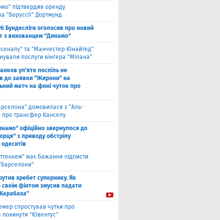
омо" підтвердив оренду
а "Боруссії" Дортмунд
б Бундесліги оголосив про новий
т з вихованцем "Динамо"
рсеналу" та "Манчестер Юнайтед"
нували послуги вінгера "Мілана"
анков уп'яте поспіль не
в до заявки "Жирони" на
ьний матч на фоні чуток про
арселона" домовилася з "Аль-
" про трансфер Канселу
инамо" офіційно звернулося до
орця" з приводу обстрілу
 одеситів
оттенхем" має бажання підписти
 "Барселони"
рутив хребет супернику. Як
 своїм фінтом змусив падати
"Карабаха"
емер спростував чутки про
 покинути "Ювентус"