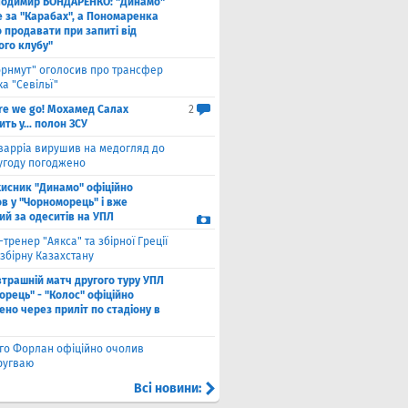
лодимир БОНДАРЕНКО: "Динамо"
е за "Карабах", а Пономаренка
 продавати при запиті від
ого клубу"
орнмут" оголосив про трансфер
а "Севільї"
re we go! Мохамед Салах
2
ть у... полон ЗСУ
варріа вирушив на медогляд до
 угоду погоджено
хисник "Динамо" офіційно
в у "Чорноморець" і вже
ий за одеситів на УПЛ
-тренер "Аякса" та збірної Греції
збірну Казахстану
втрашній матч другого туру УПЛ
рець" - "Колос" офіційно
но через приліт по стадіону в
єго Форлан офіційно очолив
Уругваю
Всі новини: