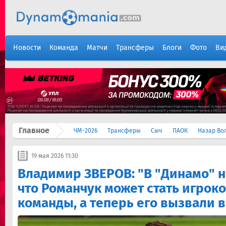
Новости
Команда
Матчи
Трансферы
Блоги
Фото
Ви
Главное
ЧМ-2026
Трансферы
Сыч
ПАОК
Назар Во
19 мая 2026 11:30
Владимир ЗВЕРОВ: "В "Динамо" н
что Романчук может стать игрок
команды, а теперь его вызвали 