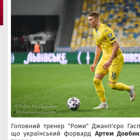
Головний тренер "Роми" Джанп'єро Гасп
що український форвард
Артем Довбик