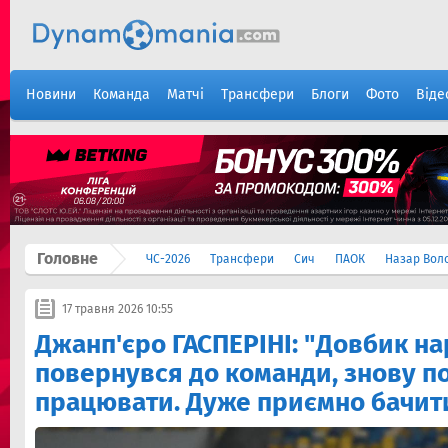
Новини
Команда
Матчі
Трансфери
Блоги
Фото
Віде
Головне
ЧС-2026
Трансфери
Сич
ПАОК
Назар Вол
17 травня 2026 10:55
Джанп'єро ГАСПЕРІНІ: "Довбик на
повернувся до команди, знову п
працювати. Дуже приємно бачити