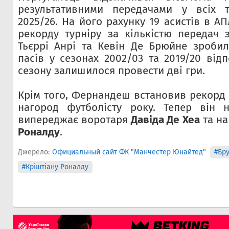
результативними передачами у всіх т
2025/26. На його рахунку 19 асистів в А
рекорду турніру за кількістю передач 
Тьєррі Анрі та Кевін Де Брюйне зроби
пасів у сезонах 2002/03 та 2019/20 від
сезону залишилося провести дві гри.
Крім того, Фернандеш встановив рекорд 
нагород футболісту року. Тепер він 
випереджає воротаря
Давіда Де Хеа
та н
Роналду
.
Джерело:
Официальный сайт ФК "Манчестер Юнайтед"
#Бр
#Кріштіану Роналду