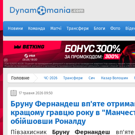
Новини
Команда
Матчі
Трансфери
Блоги
Фото
Віде
Головне
ЧС-2026
Трансфери
Сич
Назар Волошин
17 травня 2026 09:50
Бруну Фернандеш вп'яте отрима
кращому гравцю року в "Манчес
обійшовши Роналду
Півзахисник
Бруну Фернандеш
вп'яте