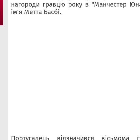
нагороди гравцю року в "Манчестер Юна
ім'я Метта Басбі.
Португалець відзначився вісьмома 