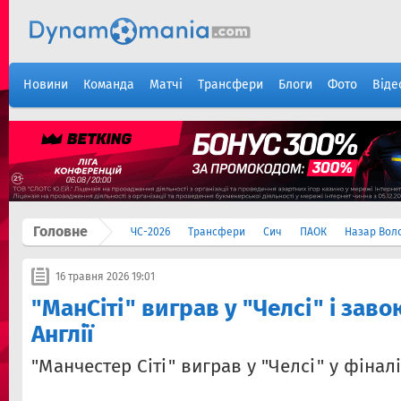
Новини
Команда
Матчі
Трансфери
Блоги
Фото
Віде
Головне
ЧС-2026
Трансфери
Сич
ПАОК
Назар Вол
16 травня 2026 19:01
"МанСіті" виграв у "Челсі" і зав
Англії
"Манчестер Сіті" виграв у "Челсі" у фіналі