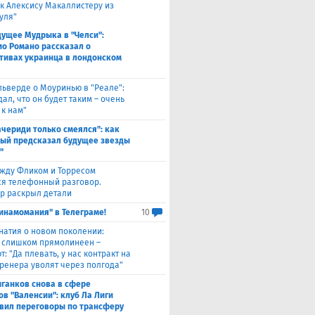
 к Алексису Макаллистеру из
уля"
дущее Мудрыка в "Челси":
о Романо рассказал о
тивах украинца в лондонском
льверде о Моуринью в "Реале":
ал, что он будет таким – очень
 к нам"
ачериди только смеялся": как
ый предсказал будущее звезды
"
жду Фликом и Торресом
ся телефонный разговор.
р раскрыл детали
инамомания" в Телеграме!
10
натия о новом поколении:
 слишком прямолинеен –
: "Да плевать, у нас контракт на
 тренера уволят через полгода"
ганков снова в сфере
ов "Валенсии": клуб Ла Лиги
вил переговоры по трансферу