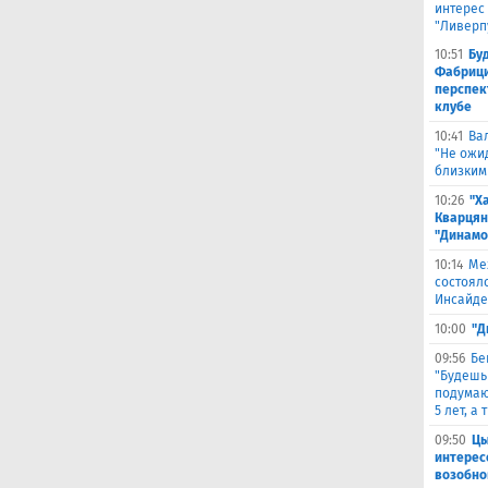
интерес
"Ливерп
10:51
Бу
Фабрици
перспек
клубе
10:41
Ва
"Не ожид
близким
10:26
"Х
Кварцян
"Динамо
10:14
Ме
состоял
Инсайде
10:00
"Д
09:56
Бе
"Будешь
подумают
5 лет, а
09:50
Цы
интерес
возобно