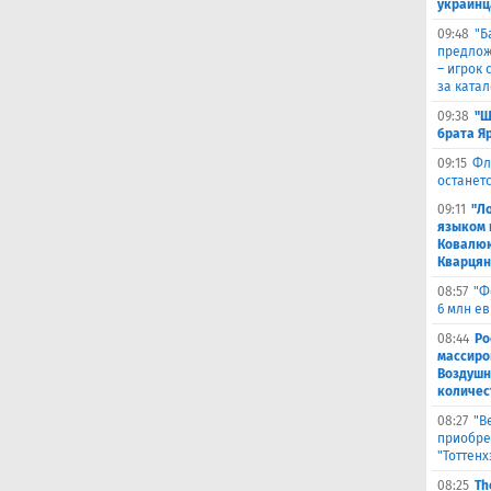
украинц
09:48
​"
предлож
– игрок 
за ката
09:38
"Ш
брата Я
09:15
Фл
останетс
09:11
"Л
языком 
Ковалюк
Кварця
08:57
"Ф
6 млн е
08:44
Ро
массиро
Воздушн
количес
08:27
"В
приобре
"Тоттенх
08:25
Th