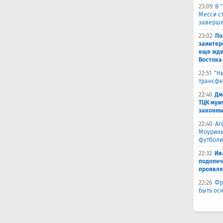
23:09
В 
Месси с
заверше
23:02
По
заинтер
еще жде
Востока
22:51
"Н
трансфе
22:46
Дм
ТЦК муж
законны
22:40
Аг
Моуринь
футболи
22:32
Ив
подопеч
проявле
22:26
Фр
быть ос