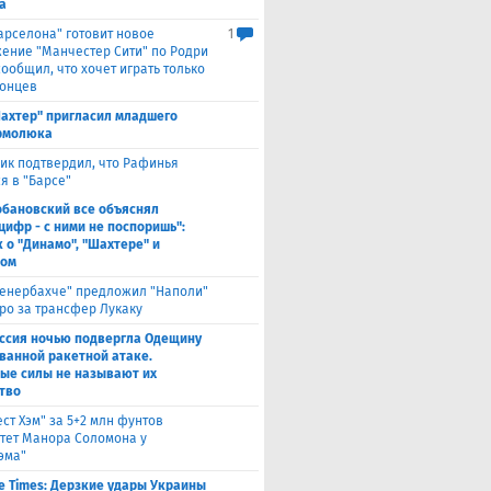
а
Барселона" готовит новое
1
ение "Манчестер Сити" по Родри
сообщил, что хочет играть только
лонцев
ахтер" пригласил младшего
рмолюка
ик подтвердил, что Рафинья
я в "Барсе"
обановский все объяснял
цифр - с ними не поспоришь":
 о "Динамо", "Шахтере" и
ном
енербахче" предложил "Наполи"
вро за трансфер Лукаку
ссия ночью подвергла Одещину
ванной ракетной атаке.
ые силы не называют их
тво
ест Хэм" за 5+2 млн фунтов
тет Манора Соломона у
эма"
e Times: Дерзкие удары Украины