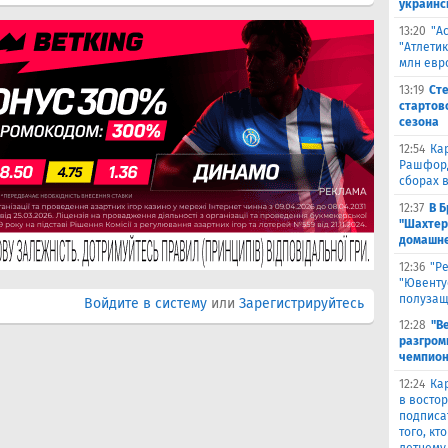
украинс
13:20
"А
"Атлети
млн евр
13:19
Ст
стартов
сезона
12:54
Ка
Рашфорд
сборах 
12:37
В 
"Шахтер
домашне
12:36
"Р
"Ювенту
полуза
Войдите в систему
или
Зарегистрируйтесь
12:28
"В
разгром
чемпион
12:24
Ка
в восто
подписа
того, кт