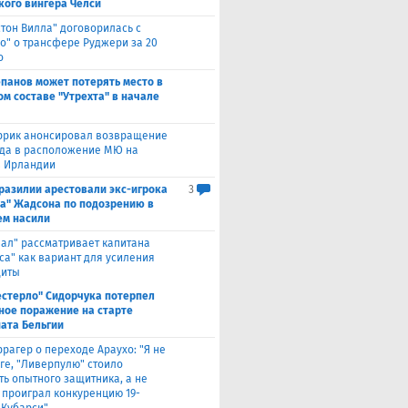
кого вингера Челси
стон Вилла" договорилась с
ко" о трансфере Руджери за 20
о
епанов может потерять место в
ом составе "Утрехта" в начале
ррик анонсировал возвращение
а в расположение МЮ на
в Ирландии
Бразилии арестовали экс-игрока
3
а" Жадсона по подозрению в
м насили
еал" рассматривает капитана
са" как вариант для усиления
щиты
естерло" Сидорчука потерпел
ное поражение на старте
ата Бельгии
ррагер о переходе Араухо: "Я не
рге, "Ливерпулю" стоило
ть опытного защитника, а не
о проиграл конкуренцию 19-