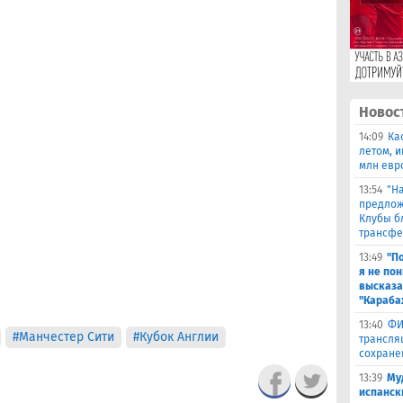
Новос
14:09
Ка
летом, и
млн евр
13:54
"Н
предлож
Клубы б
трансфе
13:49
"П
я не по
высказа
"Караба
13:40
ФИ
#Манчестер Сити
#Кубок Англии
трансля
сохране
13:39
Му
испанск