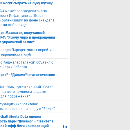
и могут сыграть на руку Путину
ФА может расследовать всю
ность Инфантино за 16 лет
в организации на фоне скандала
тами любовнице
рк Мампасси, получавший
 РФ: "Я хочу мира и прекращения
а украинской земле"
андро Паредес может перейти в
 европейский клуб
ос-Анджелес Гэлакси" объявил о
е Серхи Роберто
ерес" - "Динамо": статистическое
бас: "Нам нужен сильный "Реал".
лп нашего чемпионата, даже
 для подражания"
лузащитник "Брайтона"
ьно перешел в аренду в "Эльче"
otball Meets Data оценил
ость пары "Динамо" – "Твенте" в
плей-офф Лиги конференций