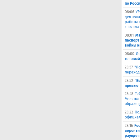
по Росси
08:06
УЕ
деятель
работы 
с выпла
08:01
Ма
паспорт
войны н
08:00
Ле
топовый
23:57
"Л
переход
23:52
"В
превью
23:48
Те
Это сто
образец
23:22
По
официал
23:16
Fo
вероятн
раунде 