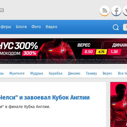
сферы
Блоги
Фото
Видео
ры
Мунгенге
Мудрык
Карабах
Динамо
Ганиву
Верес
Все т
Челси" и завоевал Кубок Англии
и" в финале Кубка Англии.