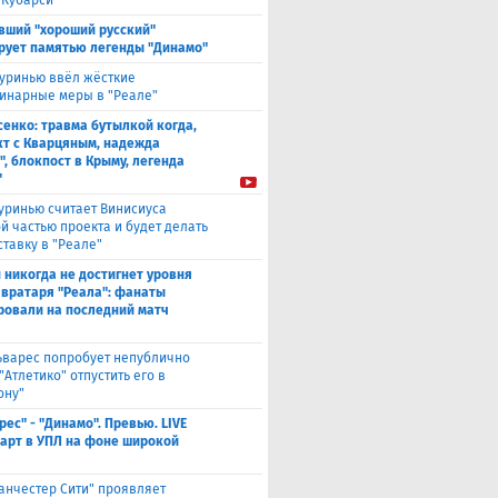
 Кубарси"
вший "хороший русский"
рует памятью легенды "Динамо"
уринью ввёл жёсткие
инарные меры в "Реале"
енко: травма бутылкой когда,
т с Кварцяным, надежда
", блокпост в Крыму, легенда
"
уринью считает Винисиуса
й частью проекта и будет делать
ставку в "Реале"
 никогда не достигнет уровня
 вратаря "Реала": фанаты
ровали на последний матч
ьварес попробует непублично
"Атлетико" отпустить его в
ону"
рес" - "Динамо". Превью. LIVE
Старт в УПЛ на фоне широкой
анчестер Сити" проявляет