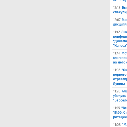
летнему
12:18
Бы
спекули
12:07
Мо
дисципл
11:47
Лыс
конфлик
"Динамо
"Колоса
11:44
Мо
ключево
на него 
11:36
"Он
первого
отреаги
Лунина
11:20
Ал
убедить 
"Барсел
11:15
"Ве
18:00. 
ротации
11:08
"М