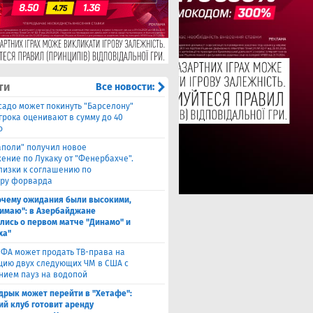
ти
Все новости:
садо может покинуть "Барселону"
грока оценивают в сумму до 40
о
аполи" получил новое
ение по Лукаку от "Фенербахче".
лизки к соглашению по
ру форварда
очему ожидания были высокими,
нимаю": в Азербайджане
лись о первом матче "Динамо" и
ха"
ФА может продать ТВ-права на
цию двух следующих ЧМ в США с
нием пауз на водопой
дрык может перейти в "Хетафе":
ий клуб готовит аренду