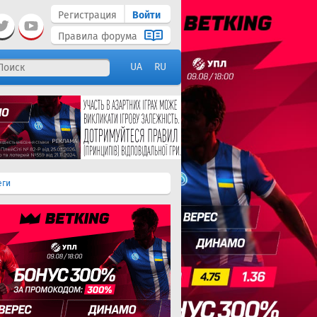
Регистрация
Войти
Правила форума
UA
RU
еги