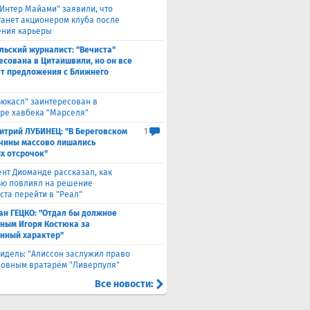
"Интер Майами" заявили, что
танет акционером клуба после
ния карьеры
льский журналист: "Вечиста"
есована в Цитаишвили, но он все
т предложения с Ближнего
ьюкасл" заинтересован в
ре хавбека "Марселя"
итрий ЛУБИНЕЦ: "В Береговском
1
чины массово лишались
х отсрочок"
ент Диоманде рассказал, как
ю повлиял на решение
ста перейти в "Реал"
ан ГЕЦКО: "Отдал бы должное
ным Игоря Костюка за
нный характер"
идель: "Алиссон заслужил право
новным вратарём "Ливерпуля"
Все новости: