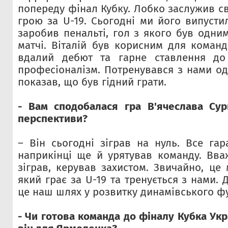
попереду фінал Кубку. Лобко заслужив с
грою за U-19. Сьогодні ми його випусти
заробив пенальті, гол з якого був одни
матчі. Віталій був корисним для коман
вдалий дебют та гарне ставлення до
професіоналізм. Потренувався з нами од
показав, що був гідний грати.
- Вам сподобалася гра В'ячеслава Сур
перспективи?
– Він сьогодні зіграв на нуль. Все гар
наприкінці ще й урятував команду. Вва
зіграв, керував захистом. Звичайно, це
який грає за U-19 та тренується з нами. 
це наш шлях у розвитку динамівського ф
- Чи готова команда до фіналу Кубка Ук