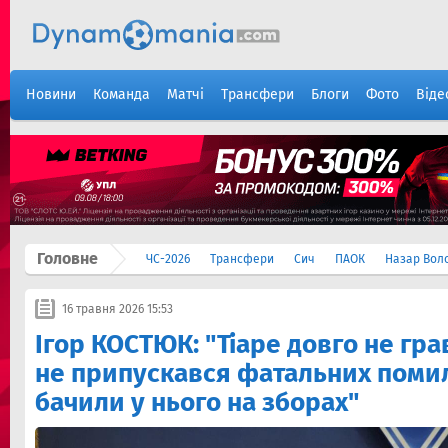
Новини
Команда
Матчі
Трансфери
Блоги
Фото
Віде
Головне
ЧС-2026
Трансфери
Сич
ПАОК
Назар Вол
16 травня 2026 15:53
Ігор КОСТЮК: "Тіаре довго не грав
не припускався фатальних помил
бачили у нього на зборах"