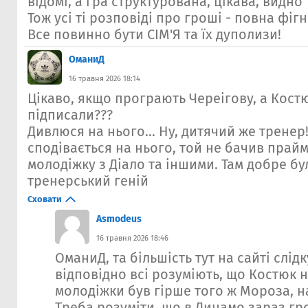
відомі, а гра структурована, цікава, видно 
Тож усі ті розповіді про гроші - повна фігн
Все повинно бути СІМ'Я та їх дуполизи!
ОманиД
16 травня 2026 18:14
Цікаво, якщо програють Череігову, а Кост
підписали???
Дивлюся на нього... Ну, дитячий же тренер
сподівається на нього, той не бачив прай
молодіжку з Діало та іншими. Там добре б
тренерський геній
Сховати
Asmodeus
16 травня 2026 18:46
ОманиД, та більшість тут на сайті слідк
відповідно всі розуміють, що Костюк н
молодіжки був гірше того ж Мороза, н
Треба розуміти, що в Динамо зараз г