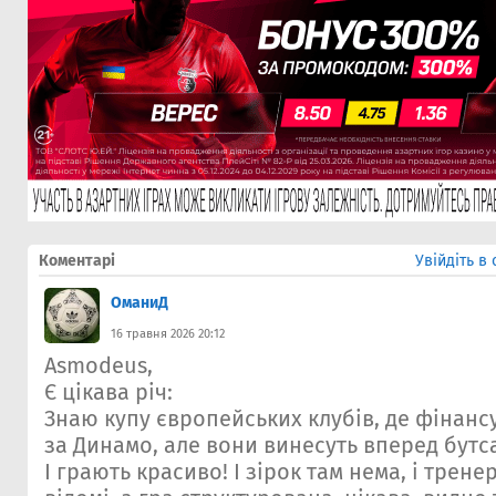
Коментарі
Увійдіть в
ОманиД
16 травня 2026 20:12
Asmodeus,
Є цікава річ:
Знаю купу європейських клубів, де фінанс
за Динамо, але вони винесуть вперед бутс
І грають красиво! І зірок там нема, і трен