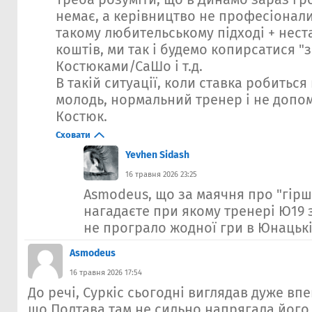
немає, а керівництво не професіонали,
такому любительському підході + нест
коштів, ми так і будемо копирсатися "
Костюками/СаШо і т.д.
В такій ситуації, коли ставка робитьс
молодь, нормальний тренер і не допом
Костюк.
Сховати
Yevhen Sidash
16 травня 2026 23:25
Asmodeus, що за маячня про "гір
нагадаєте при якому тренері Ю19 з
не програло жодної гри в Юнацькі
Asmodeus
16 травня 2026 17:54
До речі, Суркіс сьогодні виглядав дуже вп
що Полтава там не сильно напрягала його,