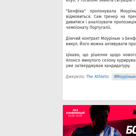
клуб. У Лісабоні знають ситуацію 
"Бенфіка" пропонувала Моурін
відмовиться. Сам тренер на пре
дивитися і аналізувати пропозицію
чемпіонату Португалії.
Діючий контракт Моурінью з Бенфі
викуп. Його можна активувати прот
Цікаво, що рішення щодо новог
Алонсо минулого сезону курирува
уже затверджував кандидатуру.
Джерело:
The Athletic
#Моурінью