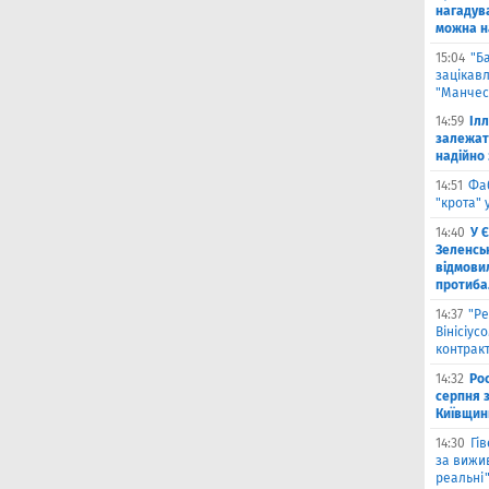
нагадува
можна на
15:04
"Б
зацікав
"Манчес
14:59
Іл
залежат
надійно 
14:51
Фа
"крота" 
14:40
У 
Зеленсь
відмови
протиба
14:37
"Ре
Вінісіус
контрак
14:32
Рос
серпня 
Київщин
14:30
Гі
за вижи
реальні