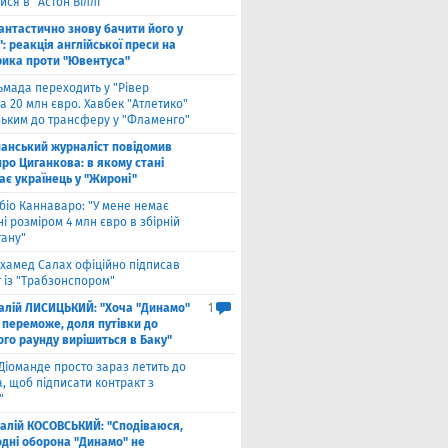
ся в "Астон Віллі"
антастично знову бачити його у
: реакція англійської преси на
рика проти "Ювентуса"
ьмада переходить у "Рівер
а 20 млн євро. Хавбек "Атлетико"
зьким до трансферу у "Фламенго"
панський журналіст повідомив
ро Циганкова: в якому стані
ає українець у "Жироні"
біо Каннаваро: "У мене немає
і розміром 4 млн євро в збірній
тану"
хамед Салах офіційно підписав
 із "Трабзонспором"
талій ЛИСИЦЬКИЙ: "Хоча "Динамо"
1
 переможе, доля путівки до
ого раунду вирішиться в Баку"
Діоманде просто зараз летить до
, щоб підписати контракт з
"
талій КОСОВСЬКИЙ: "Сподіваюся,
одні оборона "Динамо" не