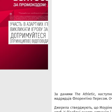
За даними The Athletic, наступн
мадридців Флорентіно Пересом. Оч
Джерела стверджують, що Моурінь