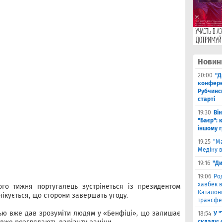
Новин
20:00
"Д
конферен
Рубчинс
старті
19:30
Ві
"Баєр": 
іншому 
19:25
"М
Медіну в
19:16
"Ди
19:06
Ро
хавбек в
ого тижня португалець зустрінеться із президентом
Каталонц
ікується, що сторони завершать угоду.
трансфе
ю вже дав зрозуміти людям у «Бенфіці», що залишає
18:54
У 
складу: 