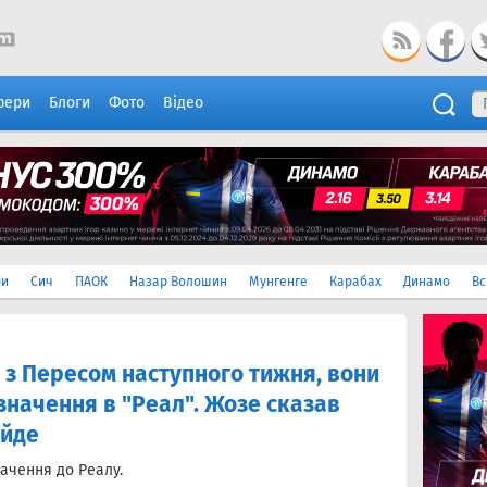
фери
Блоги
Фото
Відео
ри
Сич
ПАОК
Назар Волошин
Мунгенге
Карабах
Динамо
Вс
 з Пересом наступного тижня, вони
начення в "Реал". Жозе сказав
 йде
ачення до Реалу.