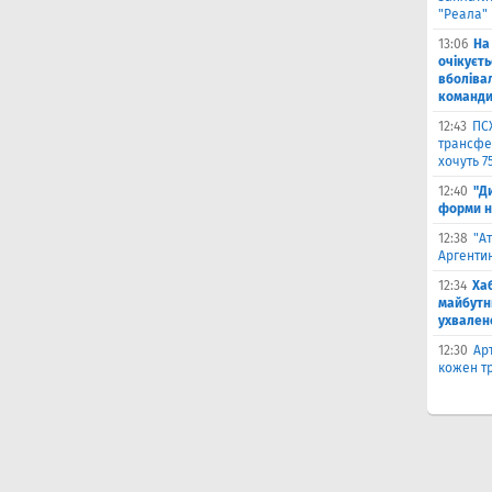
"Реала"
13:06
На
очікуєт
вболіва
команд
12:43
ПС
трансфер
хочуть 7
12:40
"Д
форми н
12:38
"А
Аргентин
12:34
Ха
майбутн
ухвален
12:30
Ар
кожен тр