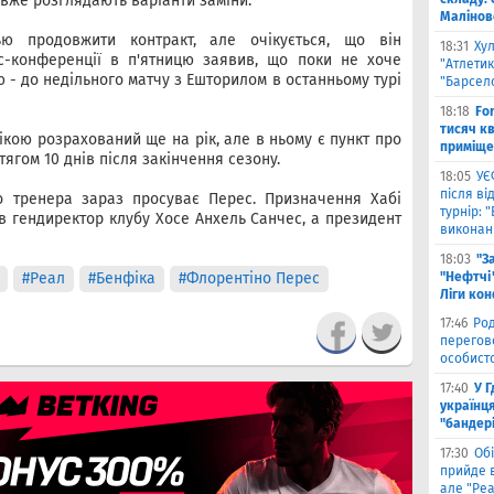
і вже розглядають варіанти заміни.
Малiнов
ью продовжити контракт, але очікується, що він
18:31
Ху
с-конференції в п'ятницю заявив, що поки не хоче
"Атлетик
 - до недільного матчу з Ешторилом в останньому турі
"Барсел
18:18
Fo
тисяч к
кою розрахований ще на рік, але в ньому є пункт про
приміще
ягом 10 днів після закінчення сезону.
18:05
УЄ
після в
о тренера зараз просуває Перес. Призначення Хабі
турнір: 
в гендиректор клубу Хосе Анхель Санчес, а президент
виконані
18:03
"З
#Реал
#Бенфіка
#Флорентіно Перес
"Нефтчі"
Ліги ко
17:46
Род
перегов
особист
17:40
У 
українця
"бандер
17:30
Обі
прийде в
але "Реа