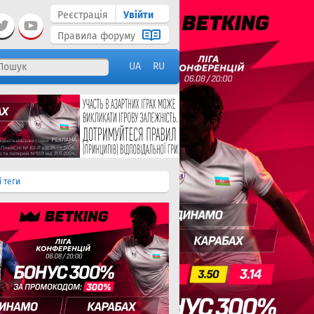
Реєстрація
Увійти
Правила форуму
UA
RU
і теги