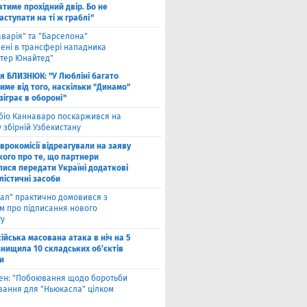
тиме прохідний двір. Бо не
ступати на ті ж граблі"
аварія" та "Барселона"
лені в трансфері нападника
тер Юнайтед"
ля БЛИЗНЮК: "У Любліні багато
име від того, наскільки "Динамо"
зіграє в обороні"
біо Каннаваро поскаржився на
у збірній Узбекистану
Єврокомісії відреагували на заяву
кого про те, що партнери
лися передати Україні додаткові
лістичні засоби
ал" практично домовився з
ом про підписання нового
ту
ійська масована атака в ніч на 5
знищила 10 складських об’єктів
и
вен: "Побоювання щодо боротьби
вання для "Ньюкасла" цілком
"