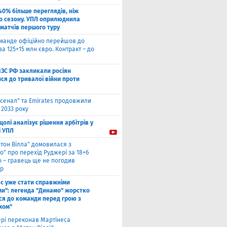
40% більше переглядів, ніж
о сезону. УПЛ оприлюднила
 матчів першого туру
оманде офіційно перейшов до
за 125+15 млн євро. Контракт – до
МЗС РФ закликали росіян
ся до тривалої війни проти
сенал" та Emirates продовжили
 2033 року
цолі аналізує рішення арбітрів у
і УПЛ
стон Вілла" домовилася з
о" про перехід Руджері за 18+6
о – гравець ще не погодив
р
ас уже стати справжніми
и": легенда "Динамо" жорстко
ся до команди перед грою з
хом"
рі переконав Мартінеса