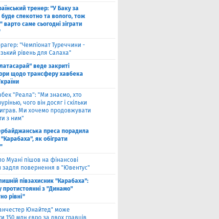
аїнський тренер: "У Баку за
 буде спекотно та волого, тож
 варто саме сьогодні зіграти
"
рагер: "Чемпіонат Туреччини -
зький рівень для Салаха"
алатасарай" веде закриті
ори щодо трансферу хавбека
України
вбек "Реала": "Ми знаємо, хто
урінью, чого він досяг і скільки
виграв. Ми хочемо продовжувати
и з ним"
ербайджанська преса порадила
"Карабаха", як обіграти
"
ло Муані пішов на фінансові
и задля повернення в "Ювентус"
лишній півзахисник "Карабаха":
у протистоянні з "Динамо"
но рівні"
анчестер Юнайтед" може
и 150 млн євро за двох гравців