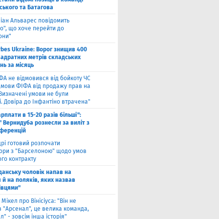
ського та Батагова
ліан Альварес повідомить
о", що хоче перейти до
они"
rbes Ukraine: Ворог знищив 400
вадратних метрів складських
нь за місяць
ФА не відмовився від бойкоту ЧС
ідмови ФІФА від продажу прав на
"Визначені умови не були
. Довіра до Інфантіно втрачена"
арплати в 15-20 разів більші":
 Вернидуба рознесли за виліт з
нференцій
рі готовий розпочати
ори з "Барселоною" щодо умов
ого контракту
Гданську чоловік напав на
 й на поляків, яких назвав
івцями"
 Мікел про Вінісіуса: "Він не
 "Арсенал", це велика команда,
л" - зовсім інша історія"