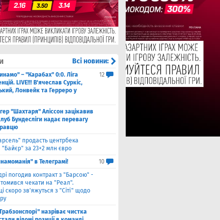
и
Всі новини:
инамо" – "Карабах" 0:0. Ліга
12
цій. LIVE!!! В'ячеслав Суркіс,
ький, Лонвейк та Герреро у
нгер "Шахтаря" Аліссон зацікавив
клуб Бундесліги надає перевагу
гравцю
арсель" продасть центрбека
 "Байєр" за 23+2 млн євро
намоманія" в Телеграмі!
10
дрі погодив контракт з "Барсою" -
томився чекати на "Реал".
і скоро зв'яжуться з "Сіті" щодо
ру
"Трабзонспорі" назріває чистка
стали відомі позиції в команді