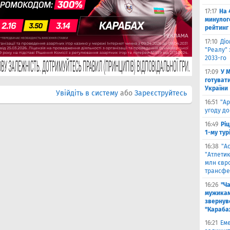
17:17
На 
минулог
рейтинг
17:10
Ді
"Реалу" 
2033-го
17:09
У 
готувати
України
Увійдіть в систему
або
Зареєструйтесь
16:51
"Ар
угоду до
16:49
Ріц
1-му тур
16:38
"А
"Атлетик
млн євр
трансфе
16:26
"Ч
мужикам
звернув
"Караба
16:21
Еме