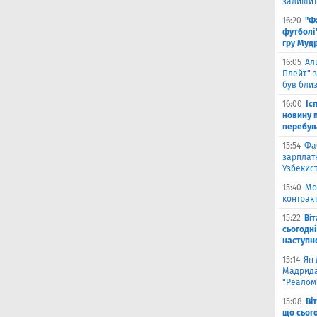
залишити
16:20
"Ф
футболі"
гру Муд
16:05
Ал
Плейт" з
був бли
16:00
Іс
новину п
перебув
15:54
Фа
зарплатн
Узбекис
15:40
Мо
контракт
15:22
Ві
сьогодні
наступн
15:14
Ян 
Мадрида
"Реалом
15:08
Ві
що сьог