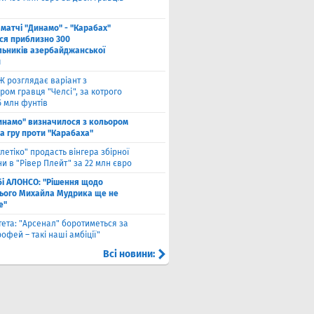
 матчі "Динамо" - "Карабах"
ься приблизно 300
льників азербайджанської
и
Ж розглядає варіант з
ом гравця "Челсі", за котрого
5 млн фунтів
инамо" визначилося з кольором
а гру проти "Карабаха"
тлетіко" продасть вінгера збірної
и в "Рівер Плейт" за 22 млн євро
бі АЛОНСО: "Рішення щодо
ього Михайла Мудрика ще не
е"
тета: "Арсенал" боротиметься за
офей – такі наші амбіції"
Всі новини: