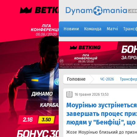
Новини
Команда
Матчі
Транс
Головне
ЧС-2026
Трансфе
16 травня 2026 13:53
Моурінью зустрінеться
завершать процес приз
людям у "Бенфіці", що
Жозе Моурінью близький до призн