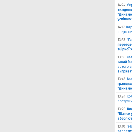
14:24
Укр
тиждень
"Динамо"
успішно
14:17
Кар
надто ни
13:53
"Г
перегов
збірної 
13:50
Ха
такий Мо
всього 
виграват
13:43
Аз
гравцям 
"Динамо
13:24
Ко
поступк
13:20
Ко
"Шанси 
абсолют
13:10
"М
заплатит