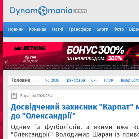
Новини
Команда
Матчі
Трансфери
Блоги
Фото
Віде
Головне
ЧС-2026
Трансфери
Сич
ПАОК
Назар Вол
15 травня 2026 23:41
Досвідчений захисник "Карпат"
до "Олександрії"
Одним із футболістів, з якими вже ко
"Олександрії" Володимир Шаран із приво