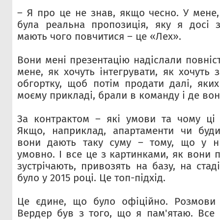
– Я про це не знав, якщо чесно. У мене,
була реальна пропозиція, яку я досі 
мають чого повчитися – це «Лех».
Вони мені презентацію надіслали повніс
мене, як хочуть інтегрувати, як хочуть
обгортку, щоб потім продати далі, яких
моєму прикладі, брали в команду і де вон
За контрактом – які умови та чому ці
Якщо, наприклад, апартаменти чи буди
вони дають таку суму – тому, що у ни
умовно. І все це з картинками, як вони 
зустрічають, привозять на базу, на стад
було у 2015 році. Це топ-підхід.
Це єдине, що було офіційно. Розмови
Вердер був з того, що я пам'ятаю. Все