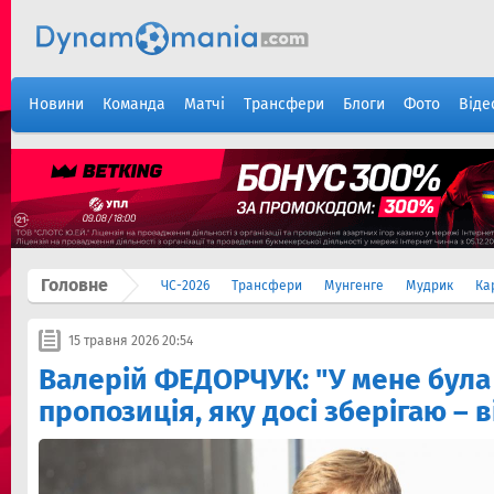
Новини
Команда
Матчі
Трансфери
Блоги
Фото
Віде
Головне
ЧС-2026
Трансфери
Мунгенге
Мудрик
Ка
15 травня 2026 20:54
Валерій ФЕДОРЧУК: "У мене була
пропозиція, яку досі зберігаю – в