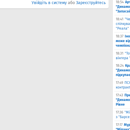
18:54
Ар
Увійдіть в систему
або
Зареєструйтесь
"Динамо
"Запаса
18:41
"Ч
спілкув
"Реала"
18:37
Ін
може від
чемпіона
18:31
"Т
вінгера 
18:24
Кр
"Динамо"
підкупає
17:49
ПС
контракт
17:43
Пр
"Динамо"
Рівне
17:36
"Мі
з "Барс
17:17
Муд
"Мілана"