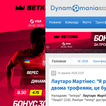
Новини
Команда
Матчі
Транс
Головне
ЧС-2026
Трансфе
14 травня 2026 23:57
Лаутаро Мартінес: "Я ра
двома трофеями, це бу
Нападник "Інтера"
Лаутаро Март
"Лаціо" (2:0). Раніше "Інтер" дост