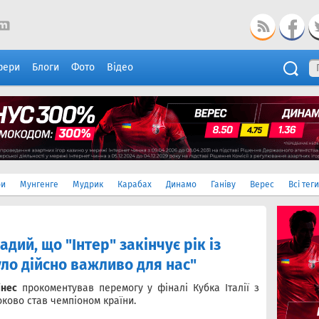
фери
Блоги
Фото
Відео
ри
Мунгенге
Мудрик
Карабах
Динамо
Ганіву
Верес
Всі теги
дий, що "Інтер" закінчує рік із
ло дійсно важливо для нас"
інес
прокоментував перемогу у фіналі Кубка Італії з
роково став чемпіоном країни.