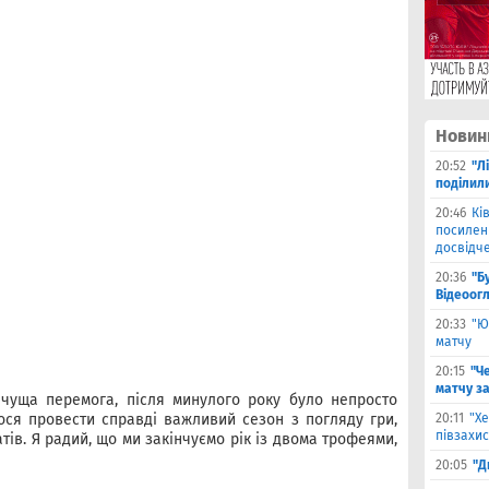
Новин
20:52
"Л
поділил
20:46
Кі
посилен
досвідче
20:36
"Б
Відеоог
20:33
"Ю
матчу
20:15
"Че
матчу з
чуща перемога, після минулого року було непросто
ося провести справді важливий сезон з погляду гри,
20:11
"Х
півзахис
атів. Я радий, що ми закінчуємо рік із двома трофеями,
20:05
"Д