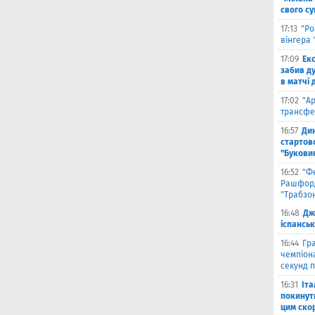
свого с
17:13
"Ро
вінгера 
17:09
Ек
забив д
в матчі 
17:02
"А
трансфе
16:57
Ди
стартово
"Букови
16:52
"Ф
Рашфорд
"Трабзо
16:48
Дж
іспанськ
16:44
Гра
чемпіона
секунд п
16:31
Іта
покинути
цим ско