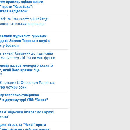
тем Кравець оцінив шанси
" проти "Карабаха":
йтеся валідолом"
елсі" та "Манчестер Юнайтед"
алися з агентами форварда
оземний журналіст: "Динамо"
дати Анхеля Торреса в клуб з
ту Бразилії
оттенхем" близький до підписння
"Манчестер Сіті" за 60 млн фунтів
авець назвав молодого таланта
, який його вразив: "Це
"
Ж погодив із Ферраном Торресом
 на чотири роки
едставляємо суперника
 в другому турі УПЛ: "Верес"
лан" відновив інтерес до Барджі
елони"
рик зіграв за "Челсі" проти
. Англійський клуб розгромив