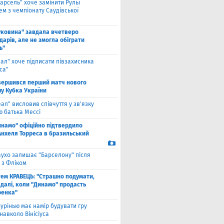
арсель" хоче замінити Рульї
м з чемпіонату Саудівської
уковина" завдала вчетверо
дарів, але не змогла обіграти
ь"
еал" хоче підписати півзахисника
са"
вершився перший матч нового
шу Кубка України
еал" висловив співчуття у зв'язку
ю батька Мессі
инамо" офіційно підтвердило
Анхеля Торреса в бразильський
ухо залишає "Барселону" після
 з Фліком
ем КРАВЕЦЬ: "Страшно подумати,
 далі, коли "Динамо" продасть
енка"
урінью має намір будувати гру
навколо Вінісіуса