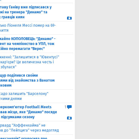
таву Ганіву вже підписався у
жі на тренера "Динамо" та
 гравців киян
ько Ліонеля Мессі помер на 69-
життя
хайло КОПОЛОВЕЦЬ: "Динамо" -
ент на чемпіонство в УПЛ, тож
кійно перемагати "Верес"
ккенні: "Залишитися в "Ювентусі"
 кар'єри? Це величезна честь і
 збулася"
щур поділився своїми
ями від знайомства з Ванатом
нковим
садо залишить "Барселону"
чими днями
перкомп'ютер Football Meets
1
звав місце, яке "Динамо" посяде
а підсумками сезону
рвард "Хоффенхайма" не
в до "Лейпцига" через медогляд
лександрія" оголосила про