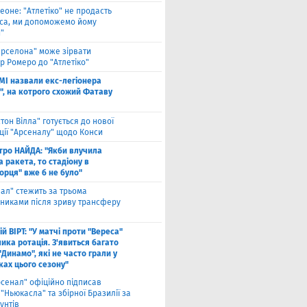
еоне: "Атлетіко" не продасть
са, ми допоможемо йому
"
арселона" може зірвати
р Ромеро до "Атлетіко"
ЗМІ назвали екс-легіонера
", на котрого схожий Фатаву
стон Вілла" готується до нової
ції "Арсеналу" щодо Конси
тро НАЙДА: "Якби влучила
 ракета, то стадіону в
орця" вже б не було"
еал" стежить за трьома
сниками після зриву трансферу
й ВІРТ: "У матчі проти "Вереса"
ика ротація. З'явиться багато
"Динамо", які не часто грали у
ках цього сезону"
рсенал" офіційно підписав
"Ньюкасла" та збірної Бразилії за
унтів