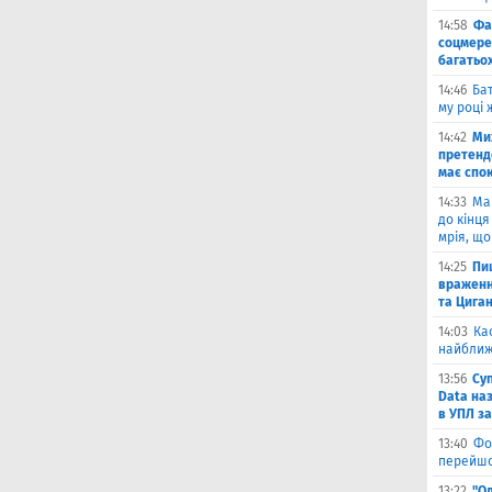
14:58
Фа
соцмере
багатьох
14:46
Бат
му році 
14:42
Ми
претенд
має спо
14:33
Ма
до кінця
мрія, що
14:25
Пи
враженн
та Цига
14:03
Ка
найближ
13:56
Су
Data на
в УПЛ з
13:40
Фо
перейшо
13:22
"О