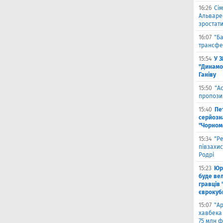
16:26
Сім
Альваре
зростати
16:07
"Б
трансфе
15:54
У 
"Динамо
Ганіву
15:50
"А
пропози
15:40
Пе
серйозна
"Чорном
15:34
"Р
півзахи
Родрі
15:23
Юрі
буде вел
гравців 
єврокуб
15:07
"А
хавбека 
75 млн ф