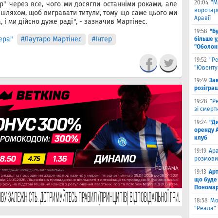
20:04
"М
р" через все, чого ми досягли останніми роками, але
воротаре
шляхом, щоб вигравати титули, тому що саме цього ми
Аравії
 і ми дійсно дуже раді", - зазначив Мартінес.
19:58
"Б
ера"
#Лаутаро Мартінес
#Інтер
більше у
"Оболон
19:52
"Р
"Ювенту
19:49
За
розігра
19:28
"Р
зі смерт
19:24
"Д
оренду 
клуб
19:19
Ара
розмови
19:13
Арт
що буде
Пономар
18:58
Мо
"Реала" 