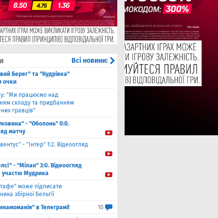
и
Всі новини:
івий Берег" та "Кудрівка"
и очки
ву: "Ми працюємо над
ням складу та придбанням
них гравців"
уковина" - "Оболонь" 0:0.
ляд матчу
вентус" - "Інтер" 1:2. Відеоогляд
лсі" - "Мілан" 3:0. Відеоогляд
а участю Мудрика
етафе" може підписати
ника збірної Бельгії
инамоманія" в Телеграмі!
10