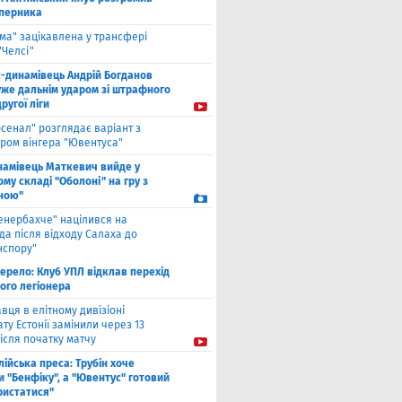
уперника
ма" зацікавлена у трансфері
"Челсі"
с-динамівець Андрій Богданов
уже дальнім ударом зі штрафного
другої ліги
рсенал" розглядає варіант з
ром вінгера "Ювентуса"
намівець Маткевич вийде у
му складі "Оболоні" на гру з
ною"
енербахче" націлився на
а після відходу Салаха до
нспору"
ерело: Клуб УПЛ відклав перехід
ого легіонера
вця в елітному дивізіоні
ту Естонії замінили через 13
ісля початку матчу
лійська преса: Трубін хоче
 "Бенфіку", а "Ювентус" готовий
ристатися"