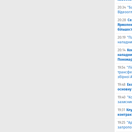
20:34
"Б
Відеоог
20:28
Се
Ярмоленк
більшост
20:19
"П
нападни
20:14
Ко
нападни
Пономар
19:54
"Л
трансфе
збірної А
19:48
Ек
основну
19:40
"К
захисник
19:31
Клу
контрак
19:25
"А
запропо