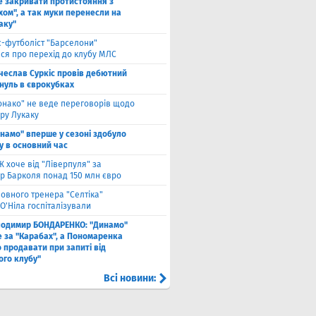
е закривати протистояння з
хом", а так муки перенесли на
аку"
с-футболіст "Барселони"
ся про перехід до клубу МЛС
чеслав Суркіс провів дебютний
 нуль в єврокубках
онако" не веде переговорів щодо
ру Лукаку
намо" вперше у сезоні здобуло
у в основний час
 хоче від "Ліверпуля" за
р Барколя понад 150 млн євро
ловного тренера "Селтіка"
О'Ніла госпіталізували
лодимир БОНДАРЕНКО: "Динамо"
е за "Карабах", а Пономаренка
 продавати при запиті від
ого клубу"
Всі новини: