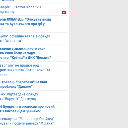
аварія" - "Астон Вілла" 2:1.
ляд матчу
ргій КОВАЛЕЦЬ: "Очікував вихід
а та Буяльського при грі у
і"
арма" офіційно взяла в оренду
ка "Аталанти"
валець зізнався, якого екс-
ка киян йому нагадує
енко: "Кріпиш" з ДНК "Динамо"
іверпуль" не працює над
ром захисника "Тоттенхема" та
нглії
с-гравець "Карабаха" назвав
 проблему "Динамо"
омо" підтвердив оренду
а "Боруссії" Дортмунд
б Бундесліги оголосив про новий
т з вихованцем "Динамо"
рсеналу" та "Манчестер Юнайтед"
нували послуги вінгера "Мілана"