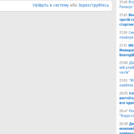
21:49
В'є
Увійдіть в систему
або
Зареєструйтесь
Раньєрі 
21:45
Ва
третій г
стартом
21:39
Син
покинув
21:13
ФК 
Меморан
Благоді
21:08
Ді
мій улюб
часів"
21:03
"М
хавбека 
20:55
Іг
вистоїть
все одн
20:47
Ре
"Борусс
20:39
Ди
можливі
хавбека