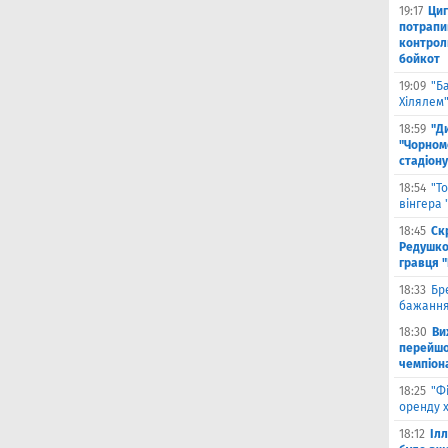
19:17
Циг
потрапи
контрол
бойкот
19:09
"Б
Хілялем
18:59
"Д
"Чорном
стадіону
18:54
"Т
вінгера
18:45
Ск
Редушко
гравця 
18:33
Бр
бажання
18:30
Ви
перейшов
чемпіона
18:25
"Ф
оренду 
18:12
Іл