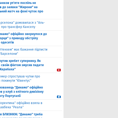
анков уп'яте поспіль не
в до заявки "Жирони" на
ьний матч на фоні чуток про
арселона" домовилася з "Аль-
" про трансфер Канселу
инамо" офіційно звернулося до
орця" з приводу обстрілу
 одеситів
оттенхем" має бажання підписти
 "Барселони"
рутив хребет супернику. Як
 своїм фінтом змусив падати
"Карабаха"
емер спростував чутки про
 покинути "Ювентус"
хованець "Динамо" офіційно
 у клуб з елітного дивізіону
ту Португалії
іорентина" офіційно взяла в
хавбека "Реала"
ля БЛИЗНЮК: "Динамо" треба