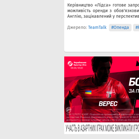
Керівництво «Лідса» готове запр
можливість оренди з обов'язков
Англію, зацікавлений у перспектив
Джерело:
TeamTalk
#Опенда
#