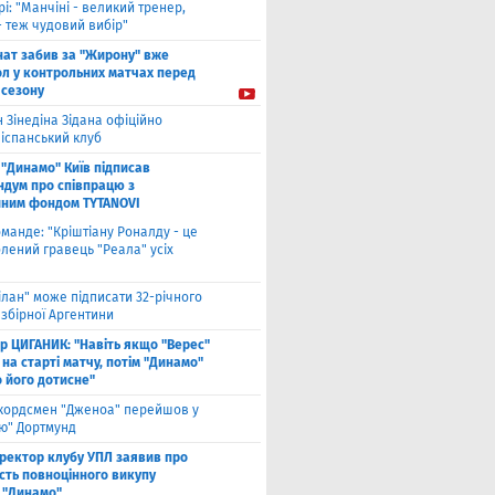
рі: "Манчіні - великий тренер,
- теж чудовий вибір"
нат забив за "Жирону" вже
ол у контрольних матчах перед
 сезону
 Зінедіна Зідана офіційно
 іспанський клуб
"Динамо" Київ підписав
дум про співпрацю з
йним фондом TYTANOVI
оманде: "Кріштіану Роналду - це
лений гравець "Реала" усіх
ілан" може підписати 32-річного
збірної Аргентини
ор ЦИГАНИК: "Навіть якщо "Верес"
 на старті матчу, потім "Динамо"
о його дотисне"
кордсмен "Дженоа" перейшов у
ію" Дортмунд
ректор клубу УПЛ заявив про
сть повноцінного викупу
 "Динамо"