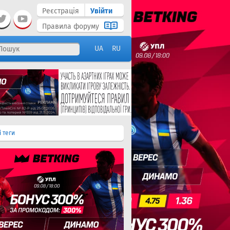
Реєстрація
Увійти
Правила форуму
UA
RU
і теги