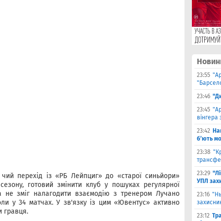
Новин
23:55
"А
"Барсело
23:46
"Д
23:45
"А
вінгера 
23:42
На
б’ють м
23:38
"К
трансфе
23:29
"Л
 чий перехід із «РБ Лейпциг» до «старої синьйори»
УПЛ зах
сезону, готовий змінити клуб у пошуках регулярної
да не зміг налагодити взаємодію з тренером Лучано
23:16
"Н
оли у 34 матчах. У зв'язку із цим «Ювентус» активно
захисни
 гравця.
23:12
Тр