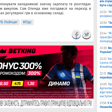
він отри
опонувати нападникові значну зарплату та розглядає
бути се
им викупом. Сам Опенда вже погодився на перехід в
22:53
"М
ах регулярної гри в основному складі.
розірва
РБ Лейпциг
#Лідс
22:50
"З
колишнь
22:44
"М
трансфе
поперед
22:38
Вл
України
22:22
Ка
Санчо пі
Юнайтед
22:12
Пі
перейшо
22:05
Пр
Аргентин
відставк
наступно
21:56
У 
Лонвейк