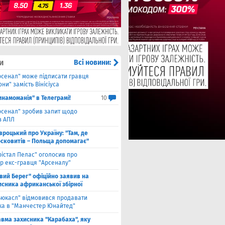
и
Всі новини:
рсенал" може підписати гравця
ни" замість Вінісіуса
инамоманія" в Телеграмі!
10
рсенал" зробив запит щодо
з АПЛ
вроцький про Україну: "Там, де
осковитів – Польща допомагає"
рістал Пелас" оголосив про
р екс-гравця "Арсеналу"
івий Берег" офіційно заявив на
исника африканської збірної
ьюкасл" відмовився продавати
ка в "Манчестер Юнайтед"
авма захисника "Карабаха", яку