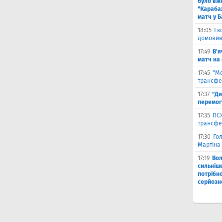
було вж
"Караба
матч у Б
18:05
Ек
домовив
17:49
В'я
матч на
17:45
"М
трансфе
17:37
"Ди
перемог
17:35
ПСЖ
трансфе
17:30
Го
Мартіна 
17:19
Во
сильніш
потрібно
серйозн