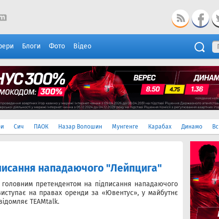
фери
Блоги
Фото
Відео
ри
Сич
ПАОК
Назар Волошин
Мунгенге
Карабах
Динамо
Вс
дписання нападаючого "Лейпцига"
в головним претендентом на підписання нападаючого
иступає на правах оренди за «Ювентус», у майбутнє
відомляє TEAMtalk.