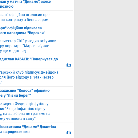
мав у матчі з "Динамо", може
рйозною
ілан" офіційно оголосив про
ння контракту з Беннасером
оря" офіційно підписала
ого нападника "Ворскли"
анчестер Сіті" узгодив всі умови
ру воротаря "Марселя", але
у ще медогляд
адислав КАБАЄВ: "Повернувся до
"
тарський клуб підписує Джейдона
сля його відходу з "Манчестер
"
взахисник "Колоса" офіційно
в у "Лівий Берег"
езидент Федерації футболу
и: "Якщо Інфантіно піде у
у, наша збірна не гратиме на
му чемпіонаті світу"
півзахисника "Динамо" Джастіна
а народився син