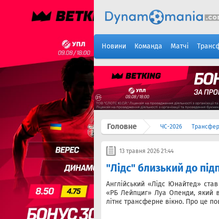
Новини
Команда
Матчі
Транс
Головне
ЧС-2026
Трансфе
13 травня 2026 21:44
"Лідс" близький до пі
Англійський «Лідс Юнайтед» ста
«РБ Лейпциг» Луа Опенди, який в
літнє трансферне вікно. Про це по