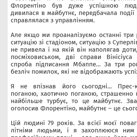
Флорентіно був дуже успішною люд
дивилася в майбутнє, передбачала події
справлялася з управлінням.
Але якщо ми проаналізуємо останні три 
ситуацію зі стадіоном, ситуацію з Суперлі
не привела і на якій він наполягав доти
посміховиськом, дві справи Вінісіуса
спроба підписання Мбаппе... За три р
безліч помилок, які не відображають усп
Я не впізнав його сьогодні... Прес-
поганою, хаотично поганою, страшенно
найбільше турбує, то це майбутнє. Зв
оголосив Флорентіно, майбутнє – це сьог
Цій людині 79 років. За всієї моєї пов
літніми людьми, і я захоплююся ним