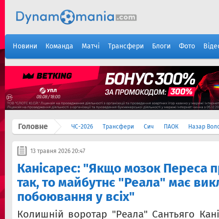
Новини
Команда
Матчі
Трансфери
Блоги
Фото
Віде
Головне
ЧС-2026
Трансфери
Сич
ПАОК
Назар Вол
13 травня 2026 20:47
Канісарес: ​​"Якщо мозок Переса
так, то майбутнє "Реала" має ви
побоювання у всіх"
Колишній воротар "Реала" Сантьяго Кані