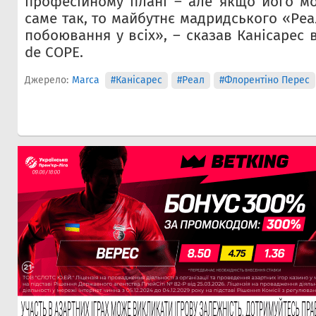
професійному плані – але якщо його м
саме так, то майбутнє мадридського «Ре
побоювання у всіх», – сказав Канісарес в
de COPE.
Джерело:
Marca
#Канісарес
#Реал
#Флорентіно Перес