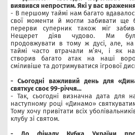
виявився непростим. Які у вас враження
- В першому таймі нам багато вдавалос
свої моменти й могли забивати ще б
перерви суперник також міг забив
Нещерет діяв чудово. Ми бул
продовжувати в тому ж дусі, але, на
таймі часто втрачали м’яч, і як на
створив багато атак на наші воро
сміливіше та дотримуватися ігрової дис
- Сьогодні важливий день для «Дин
святкує своє 99-річчя…
- Так, сьогодні визначна дата для н
наступному році «Динамо» святкуватим
Тому хочу привітати всіх уболівальникі
клубу зі святом.
- До фіналу Кубка України про