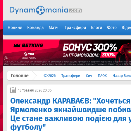
Новини
Команда
Матчі
Трансфери
Блоги
Фото
Віде
Головне
ЧС-2026
Трансфери
Сич
ПАОК
Назар Вол
13 травня 2026 20:06
Олександр КАРАВАЄВ: "Хочеться
Ярмоленко якнайшвидше побив 
Це стане важливою подією для 
футболу"