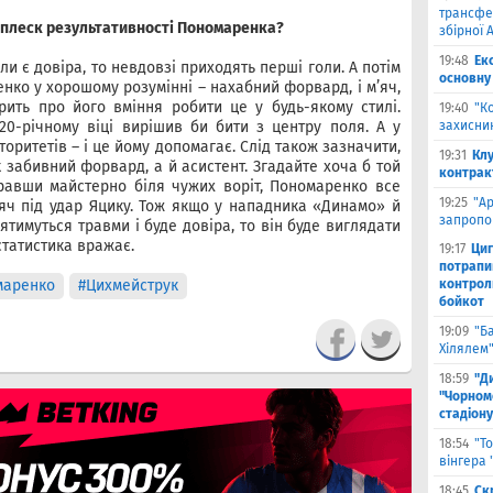
трансфе
сплеск результативності Пономаренка?
збірної А
19:48
Ек
 є довіра, то невдовзі приходять перші голи. А потім
основну
нко у хорошому розумінні – нахабний форвард, і м’яч,
ить про його вміння робити це у будь-якому стилі.
19:40
"К
20-річному віці вирішив би бити з центру поля. А у
захисник
торитетів – і це йому допомагає. Слід також зазначити,
19:31
Клу
 забивний форвард, а й асистент. Згадайте хоча б той
контрак
равши майстерно біля чужих воріт, Пономаренко все
19:25
"А
’яч під удар Яцику. Тож якщо у нападника «Динамо» й
запропо
ятимуться травми і буде довіра, то він буде виглядати
статистика вражає.
19:17
Циг
потрапи
маренко
#Цихмейструк
контрол
бойкот
19:09
"Б
Хілялем
18:59
"Д
"Чорном
стадіону
18:54
"Т
вінгера
18:45
Ск