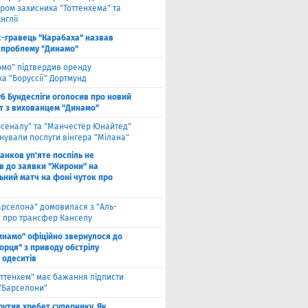
ром захисника "Тоттенхема" та
нглії
с-гравець "Карабаха" назвав
 проблему "Динамо"
омо" підтвердив оренду
а "Боруссії" Дортмунд
б Бундесліги оголосив про новий
т з вихованцем "Динамо"
рсеналу" та "Манчестер Юнайтед"
нували послуги вінгера "Мілана"
анков уп'яте поспіль не
в до заявки "Жирони" на
ьний матч на фоні чуток про
арселона" домовилася з "Аль-
" про трансфер Канселу
инамо" офіційно звернулося до
орця" з приводу обстрілу
 одеситів
оттенхем" має бажання підписти
 "Барселони"
рутив хребет супернику. Як