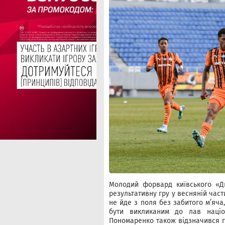
Молодий форвард київського «Д
результативну гру у весняній част
не йде з поля без забитого м’яч
бути викликаним до лав націо
Пономаренко також відзначився г