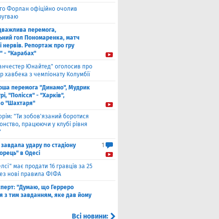
єго Форлан офіційно очолив
Уругваю
дважлива перемога,
ьний гол Пономаренка, матч
і нервів. Репортаж про гру
" - "Карабах"
анчестер Юнайтед" оголосив про
р хавбека з чемпіонату Колумбії
рша перемога "Динамо", Мудрик
рі, "Полісся" - "Харків",
во "Шахтаря"
орім: "Ти зобов'язаний боротися
онство, працюючи у клубі рівня
"
 завдала удару по стадіону
1
орець" в Одесі
елсі" має продати 16 гравців за 25
рез нові правила ФІФА
сперт: "Думаю, що Герреро
я з тим завданням, яке дав йому
Всі новини: