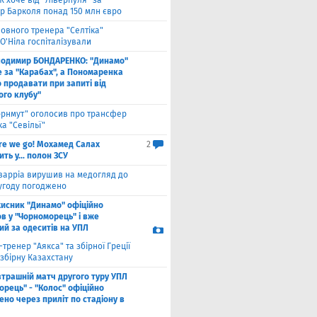
 хоче від "Ліверпуля" за
р Барколя понад 150 млн євро
ловного тренера "Селтіка"
О'Ніла госпіталізували
лодимир БОНДАРЕНКО: "Динамо"
е за "Карабах", а Пономаренка
 продавати при запиті від
ого клубу"
орнмут" оголосив про трансфер
а "Севільї"
re we go! Мохамед Салах
2
ть у... полон ЗСУ
варріа вирушив на медогляд до
 угоду погоджено
хисник "Динамо" офіційно
в у "Чорноморець" і вже
ий за одеситів на УПЛ
-тренер "Аякса" та збірної Греції
збірну Казахстану
втрашній матч другого туру УПЛ
рець" - "Колос" офіційно
но через приліт по стадіону в