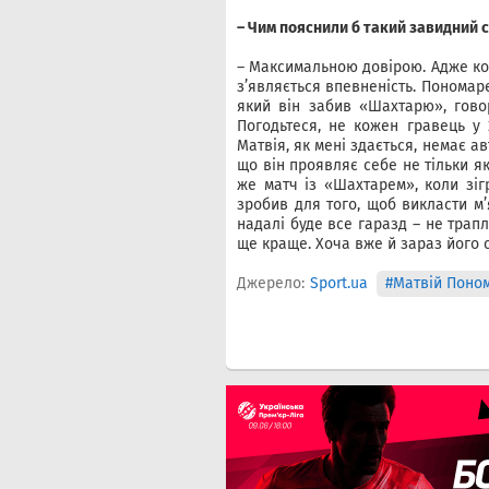
– Чим пояснили б такий завидний 
– Максимальною довірою. Адже коли
з’являється впевненість. Пономаре
який він забив «Шахтарю», говор
Погодьтеся, не кожен гравець у 
Матвія, як мені здається, немає ав
що він проявляє себе не тільки як
же матч із «Шахтарем», коли зіг
зробив для того, щоб викласти м
надалі буде все гаразд – не трапл
ще краще. Хоча вже й зараз його 
Джерело:
Sport.ua
#Матвій Поно