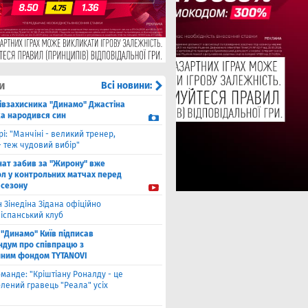
и
Всі новини:
півзахисника "Динамо" Джастіна
а народився син
рі: "Манчіні - великий тренер,
- теж чудовий вибір"
нат забив за "Жирону" вже
ол у контрольних матчах перед
 сезону
 Зінедіна Зідана офіційно
 іспанський клуб
"Динамо" Київ підписав
дум про співпрацю з
йним фондом TYTANOVI
оманде: "Кріштіану Роналду - це
лений гравець "Реала" усіх