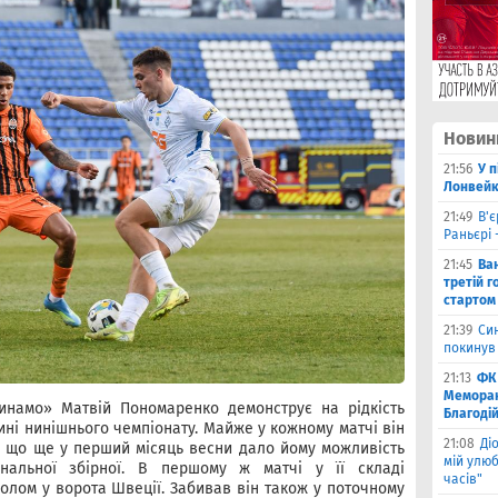
Новин
21:56
У 
Лонвейк
21:49
В'є
Раньєрі 
21:45
Ва
третій г
стартом
21:39
Син
покинув
21:13
ФК 
Меморан
инамо» Матвій Пономаренко демонструє на рідкість
Благоді
ині нинішнього чемпіонату. Майже у кожному матчі він
21:08
Ді
а, що ще у перший місяць весни дало йому можливість
мій улюб
нальної збірної. В першому ж матчі у її складі
часів"
олом у ворота Швеції. Забивав він також у поточному