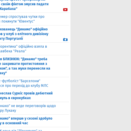
 своїм фінтом змусив падати
"Карабаха"
емер спростував чутки про
 покинути "Ювентус"
хованець "Динамо" офіційно
 у клуб з елітного дивізіону
ту Португалії
іорентина" офіційно взяла в
хавбека "Реала"
ля БЛИЗНЮК: "Динамо" треба
е закривати протистояння з
хом", а так муки перенесли на
аку"
с-футболіст "Барселони"
ся про перехід до клубу МЛС
чеслав Суркіс провів дебютний
 нуль в єврокубках
онако" не веде переговорів щодо
ру Лукаку
намо" вперше у сезоні здобуло
у в основний час