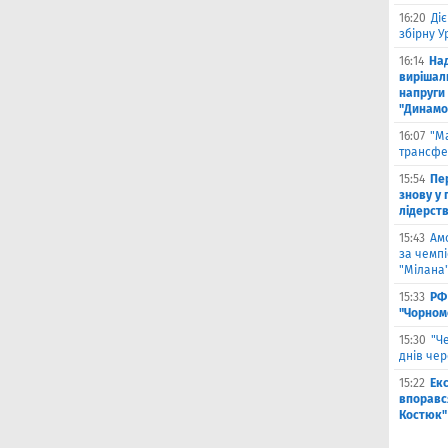
16:20
Ді
збірну 
16:14
На
вирішал
напруги 
"Динамо
16:07
"М
трансфе
15:54
Пе
знову у г
лідерст
15:43
Ам
за чемпі
"Мілана
15:33
РФ
"Чорном
15:30
"Ч
днів че
15:22
Ек
впоравс
Костюк"