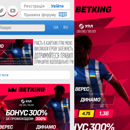
Реєстрація
Увійти
Правила форуму
UA
RU
і теги