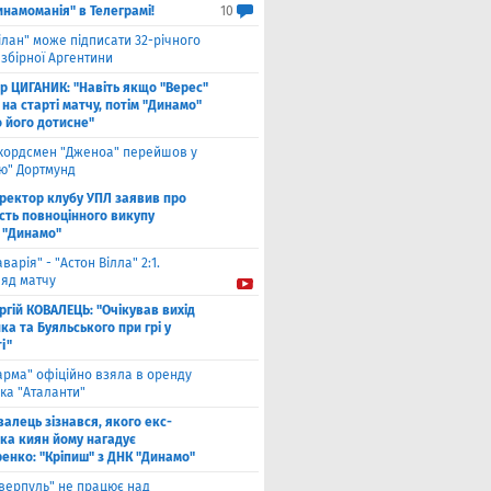
инамоманія" в Телеграмі!
10
ілан" може підписати 32-річного
збірної Аргентини
ор ЦИГАНИК: "Навіть якщо "Верес"
 на старті матчу, потім "Динамо"
о його дотисне"
кордсмен "Дженоа" перейшов у
ію" Дортмунд
ректор клубу УПЛ заявив про
сть повноцінного викупу
 "Динамо"
аварія" - "Астон Вілла" 2:1.
ляд матчу
ргій КОВАЛЕЦЬ: "Очікував вихід
а та Буяльського при грі у
і"
арма" офіційно взяла в оренду
ка "Аталанти"
валець зізнався, якого екс-
ка киян йому нагадує
енко: "Кріпиш" з ДНК "Динамо"
іверпуль" не працює над