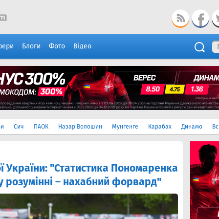
фери
Блоги
Фото
Відео
ри
Сич
ПАОК
Назар Волошин
Мунгенге
Карабах
Динамо
Вс
ої України: "Статистика Пономаренка
у розумінні – нахабний форвард"