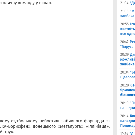
столичну команду у фінал.
21:04
"Д
21:03
"М
хавбека 
20:55
Іг
вистоїть
все одн
20:47
Ре
"Борусс
20:39
Ди
можливі
хавбека
20:34
"Б
Відеоог
20:28
Се
Ярмоленк
більшост
20:19
"П
нападни
20:14
Ко
кому футбольному небосхилі забивного форварда зі
нападни
Пономар
СКА-Борисфен», донецького «Металурга», «Іллічівця»,
йструк.
19:54
"Л