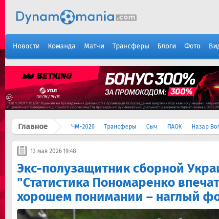
Новости
Команда
Матчи
Трансферы
Блоги
Фото
Ви
Главное
ЧМ-2026
Трансферы
Сыч
ПАОК
Назар Во
13 мая 2026 19:48
Экс-полузащитник сборной Укра
"Статистика Пономаренко впечат
хорошем понимании – наглый ф