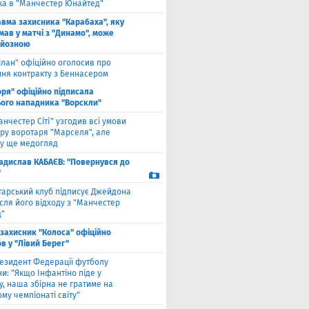
ка в "Манчестер Юнайтед"
авма захисника "Карабаха", яку
мав у матчі з "Динамо", може
рйозною
ілан" офіційно оголосив про
ння контракту з Беннасером
оря" офіційно підписала
ого нападника "Ворскли"
анчестер Сіті" узгодив всі умови
ру воротаря "Марселя", але
у ще медогляд
адислав КАБАЄВ: "Повернувся до
"
тарський клуб підписує Джейдона
сля його відходу з "Манчестер
"
взахисник "Колоса" офіційно
в у "Лівий Берег"
езидент Федерації футболу
и: "Якщо Інфантіно піде у
у, наша збірна не гратиме на
му чемпіонаті світу"