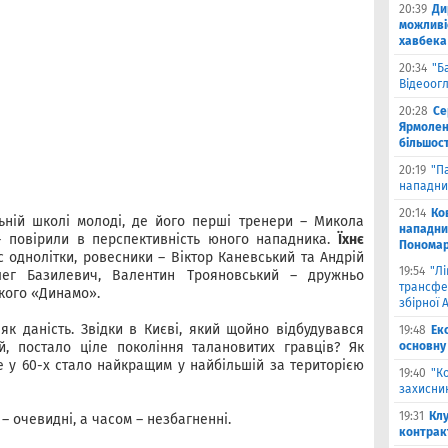
20:39
Ди
можливі
хавбека
20:34
"Б
Відеоог
20:28
Се
Ярмоленк
більшост
20:19
"П
нападни
20:14
Ко
ьній школі молоді, де його перші тренери – Микола
нападни
 повірили в перспективність юного нападника.
Їхнє
Пономар
 однолітки, ровесники – Віктор Каневський та Андрій
19:54
"Л
лег Базилевич, Валентин Трояновський – дружньо
трансфе
ького «Динамо».
збірної А
як даність. Звідки в Києві, який щойно відбудувався
19:48
Ек
й, постало ціле покоління талановитих гравців? Як
основну
е у 60-х стало найкращим у найбільшій за територією
19:40
"К
захисник
19:31
Клу
 – очевидні, а часом – незбагненні.
контрак