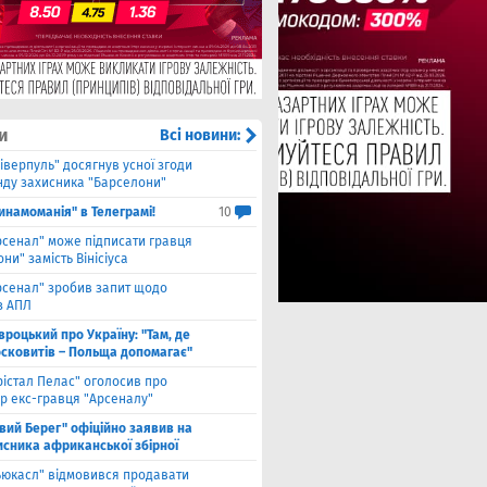
и
Всі новини:
іверпуль" досягнув усної згоди
нду захисника "Барселони"
инамоманія" в Телеграмі!
10
рсенал" може підписати гравця
ни" замість Вінісіуса
рсенал" зробив запит щодо
з АПЛ
вроцький про Україну: "Там, де
осковитів – Польща допомагає"
рістал Пелас" оголосив про
р екс-гравця "Арсеналу"
івий Берег" офіційно заявив на
исника африканської збірної
ьюкасл" відмовився продавати