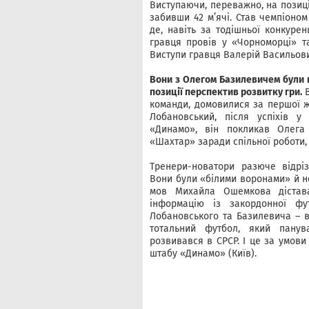
Виступаючи, переважно, на позиці
забивши 42 м’ячі. Став чемпіоном
де, навіть за тодішньої конкурен
гравця провів у «Чорноморці» т
Виступи гравця Валерій Васильови
Вони з Олегом Базилевичем були н
позиції перспектив розвитку гри.
В
команди, домовилися за першої ж
Лобановський, після успіхів у
«Динамо», він покликав Олега
«Шахтар» заради спільної роботи, 
Тренери-новатори разюче відріз
Вони були «білими воронами» й н
мов Михайла Ошемкова дістава
інформацію із закордонної фу
Лобановського та Базилевича – в
тотальний футбол, який пану
розвивався в СРСР. І це за умови
штабу «Динамо» (Київ).