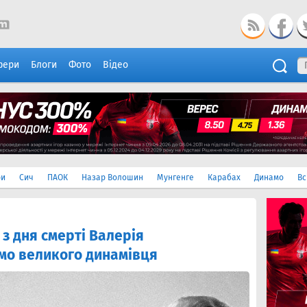
фери
Блоги
Фото
Відео
ри
Сич
ПАОК
Назар Волошин
Мунгенге
Карабах
Динамо
Вс
 з дня смерті Валерія
мо великого динамівця