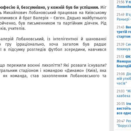
21:56
У 
Лонвейк
офесію й, безсумнівно, у кожній був би успішним.
Міг
силь Михайлович Лобановський працював на Київському
21:49
В'є
 опинився й брат Валерія – Євген. Дядько майбутнього
Раньєрі 
ойченко, був письменником та партійним діячем. Рід
21:45
Ва
ів, учителів.
третій г
стартом
алерій Лобановський, із інтелігентної й шанованої
ю гру ірраціонально, хоча загалом був радше
21:39
Син
 І в підсумку розгледів футбол зсередини, навчився
покинув
21:13
ФК 
Меморан
 що пережили воєнні лихоліття? Які розваги існували?
Благоді
тральним стадіоном і командою «Динамо» (Київ), яка
21:08
Ді
 як команда, став захопленням Лобановського та
мій улюб
часів"
21:03
"М
хавбека 
20:55
Іг
вистоїть
все одн
20:47
Ре
"Борусс