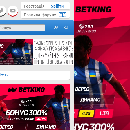
Реєстрація
Увійти
Правила форуму
UA
RU
і теги