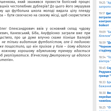
Ошенкова, який зважився провести болісний процес
19:25
"А
орашніх честолюбних дублерів? До цього його змушував
запропо
ому що футбольна школа молоді видала цілу плеяду
19:17
Циг
ра – бути своєчасно на своєму місці, щоб скористатися
потрапи
контрол
бойкот
лег Олександрович ввів у основний склад чудову
19:09
"Б
евич, Каневський, Біба, Ануфрієнко заграли вже при
Хілялем
щастило, про це дуже влучно скаже пізніше Валерій
ув не тільки видатним футболістом, але й людиною:
18:59
"Д
уже пощастило, що він приїхав у Київ – йому вдалося
"Чорном
 кожному хорошому вдумливому тренеру вдається
стадіону
б реалізуватися. В’ячеславу Дмитровичу це вдалося
18:54
"Т
чителів
».
вінгера
18:45
Ск
Редушко
гравця 
18:33
Бр
бажання
18:30
Ви
перейшов
чемпіона
18:25
"Ф