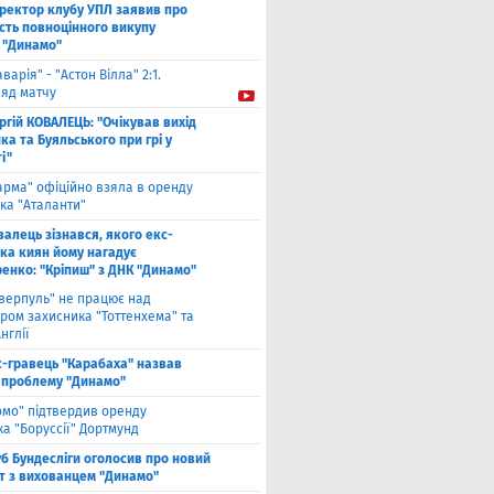
ректор клубу УПЛ заявив про
сть повноцінного викупу
 "Динамо"
аварія" - "Астон Вілла" 2:1.
ляд матчу
ргій КОВАЛЕЦЬ: "Очікував вихід
а та Буяльського при грі у
і"
арма" офіційно взяла в оренду
ка "Аталанти"
валець зізнався, якого екс-
ка киян йому нагадує
енко: "Кріпиш" з ДНК "Динамо"
іверпуль" не працює над
ром захисника "Тоттенхема" та
нглії
с-гравець "Карабаха" назвав
 проблему "Динамо"
омо" підтвердив оренду
а "Боруссії" Дортмунд
б Бундесліги оголосив про новий
т з вихованцем "Динамо"