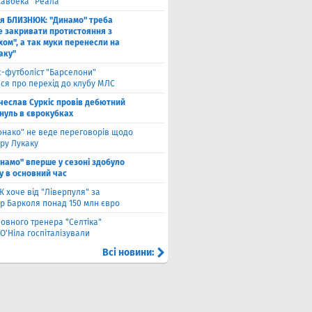
хавбека "Реала"
ля БЛИЗНЮК: "Динамо" треба
е закривати протистояння з
хом", а так муки перенесли на
аку"
с-футболіст "Барселони"
ся про перехід до клубу МЛС
чеслав Суркіс провів дебютний
 нуль в єврокубках
онако" не веде переговорів щодо
ру Лукаку
намо" вперше у сезоні здобуло
у в основний час
 хоче від "Ліверпуля" за
р Барколя понад 150 млн євро
ловного тренера "Селтіка"
О'Ніла госпіталізували
Всі новини: