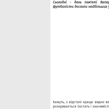
Сьогодні - день пам'яті Вале
футболісти досягли найбільших ус
Кажуть, з відстані краще видно в
розкривається постать і значиміс