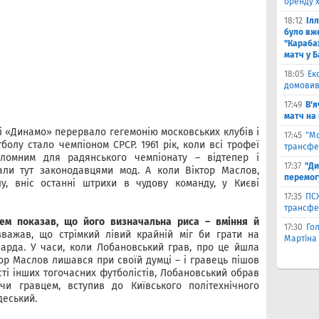
оренду 
18:12
Іл
було вж
"Караба
матч у Б
18:05
Ек
домовив
17:49
В'я
матч на
і «Динамо» перервало гегемонію московських клубів і
17:45
"М
болу стало чемпіоном СРСР. 1961 рік, коли всі трофеї
трансфе
ломним для радянського чемпіонату – відтепер і
17:37
"Ди
али тут законодавцями мод. А коли Віктор Маслов,
перемог
у, вніс останні штрихи в чудову команду, у Києві
17:35
ПСЖ
трансфе
ем показав, що його визначальна риса – вміння й
17:30
Го
важав, що стрімкий лівий крайній міг би грати на
Мартіна 
арда. У часи, коли Лобановський грав, про це йшла
тор Маслов лишався при своїй думці – і гравець пішов
сті інших тогочасних футболістів, Лобановський обрав
чи гравцем, вступив до Київського політехнічного
деський.