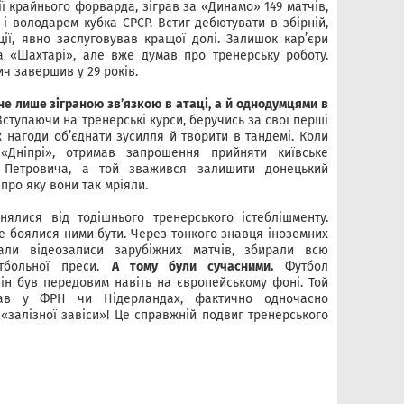
ї крайнього форварда, зіграв за «Динамо» 149 матчів,
 і володарем кубка СРСР. Встиг дебютувати в збірній,
ції, явно заслуговував кращої долі. Залишок кар’єри
а «Шахтарі», але вже думав про тренерську роботу.
ч завершив у 29 років.
е лише зіграною зв’язкою в атаці, а й однодумцями в
ступаючи на тренерські курси, беручись за свої перші
 нагоди об’єднати зусилля й творити в тандемі. Коли
 «Дніпрі», отримав запрошення прийняти київське
 Петровича, а той зважився залишити донецький
про яку вони так мріяли.
нялися від тодішнього тренерського істеблішменту.
е боялися ними бути. Через тонкого знавця іноземних
ли відеозаписи зарубіжних матчів, збирали всю
тбольної преси.
А тому були сучасними.
Футбол
ін був передовим навіть на європейському фоні. Той
вав у ФРН чи Нідерландах, фактично одночасно
 «залізної завіси»! Це справжній подвиг тренерського