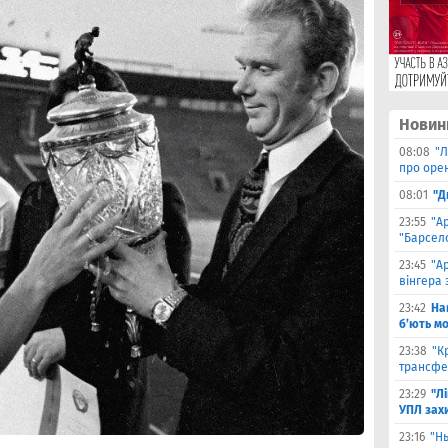
Новин
08:08
"Л
про оре
08:01
"Д
23:55
"А
"Барсело
23:45
"А
вінгера 
23:42
На
б’ють м
23:38
"К
трансфе
23:29
"Л
УПЛ зах
23:16
"Н