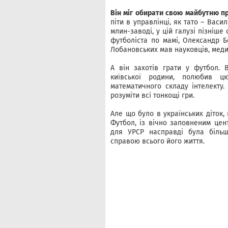
Він міг обирати свою майбутню пр
піти в управлінці, як тато – Ва
млин-заводі, у цій галузі пізніше
футболіста по мамі, Олександр Б
Лобановських мав науковців, медик
А він захотів грати у футбол. В
київської родини, полюбив ц
математичного складу інтелекту.
розуміти всі тонкощі гри.
Але що було в українських діток,
Футбол, із вічно заповненим цен
для УРСР насправді була більш
справою всього його життя.