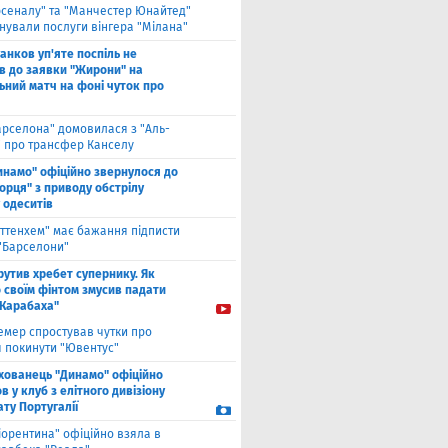
рсеналу" та "Манчестер Юнайтед"
нували послуги вінгера "Мілана"
анков уп'яте поспіль не
в до заявки "Жирони" на
ьний матч на фоні чуток про
арселона" домовилася з "Аль-
" про трансфер Канселу
инамо" офіційно звернулося до
орця" з приводу обстрілу
 одеситів
оттенхем" має бажання підписти
 "Барселони"
рутив хребет супернику. Як
 своїм фінтом змусив падати
"Карабаха"
емер спростував чутки про
 покинути "Ювентус"
хованець "Динамо" офіційно
 у клуб з елітного дивізіону
ту Португалії
іорентина" офіційно взяла в