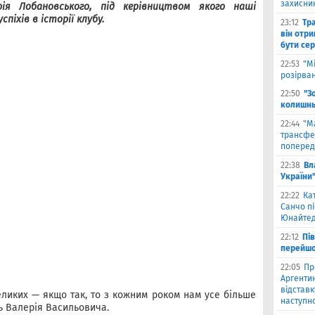
захисни
рія Лобановського, під керівництвом якого наші
піхів в історії клубу.
23:12
Тр
він отри
бути се
22:53
"М
розірва
22:50
"З
колишнь
22:44
"М
трансфе
поперед
22:38
Вл
України
22:22
Ка
Санчо пі
Юнайтед
22:12
Пі
перейшо
22:05
Пр
Аргентин
відставк
еликих — якщо так, то з кожним роком нам усе більше
наступно
ть Валерія Васильовича.