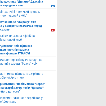
півзахисника "Динамо" Джастіна
а народився син
рі: "Манчіні - великий тренер,
- теж чудовий вибір"
нат забив за "Жирону" вже
ол у контрольних матчах перед
 сезону
 Зінедіна Зідана офіційно
 іспанський клуб
"Динамо" Київ підписав
дум про співпрацю з
йним фондом TYTANOVI
оманде: "Кріштіану Роналду - це
лений гравець "Реала" усіх
ілан" може підписати 32-річного
збірної Аргентини
ор ЦИГАНИК: "Навіть якщо "Верес"
 на старті матчу, потім "Динамо"
о його дотисне"
кордсмен "Дженоа" перейшов у
ію" Дортмунд