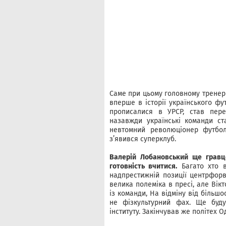
Саме при цьому головному тренер
вперше в історії українського фут
прописалися в УРСР, став пере
назавжди українські команди ст
невтомний революціонер футбол
з’явився суперклуб.
Валерій Лобановський ще гравц
готовність вчитися.
Багато хто в
надпрестижній позиції центрфорв
велика полеміка в пресі, але Вік
із команди, На відміну від більшо
не фізкультурний фах. Ще буду
інституту. Закінчував же політех О