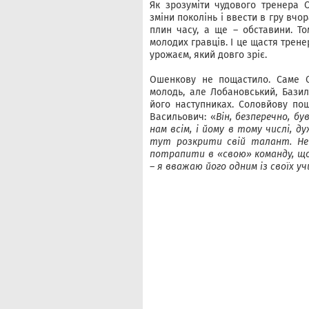
Як зрозуміти чудового тренера 
зміни поколінь і ввести в гру вч
плин часу, а ще – обставини. Т
молодих гравців. І це щастя трене
урожаєм, який довго зріє.
Ошенкову не пощастило. Саме О
молодь, але Лобановський, Базил
його наступниках. Соловйову по
Васильович: «
Він, безперечно, б
нам всім, і йому в тому числі, д
тут розкрити свій талант. Не
потрапити в «свою» команду, що
– я вважаю його одним із своїх у