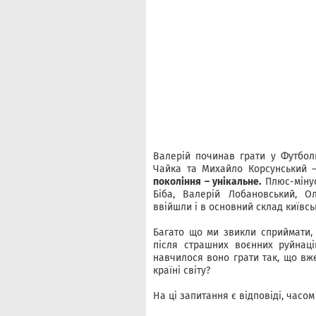
Валерій починав грати у Футбол
Чайка та Михайло Корсунський –
покоління – унікальне.
Плюс-мінус
Біба, Валерій Лобановський, О
ввійшли і в основний склад київс
Багато що ми звикли сприймати, 
після страшних воєнних руйнаці
навчилося воно грати так, що вж
країні світу?
На ці запитання є відповіді, часом