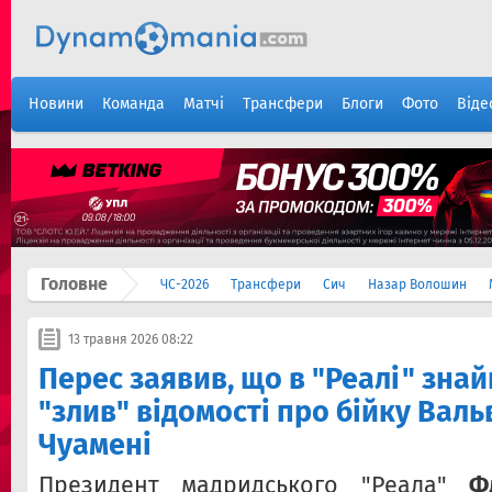
Новини
Команда
Матчі
Трансфери
Блоги
Фото
Віде
Головне
ЧС-2026
Трансфери
Сич
Назар Волошин
13 травня 2026 08:22
Перес заявив, що в "Реалі" знай
"злив" відомості про бійку Валь
Чуамені
Президент мадридського "Реала"
Ф